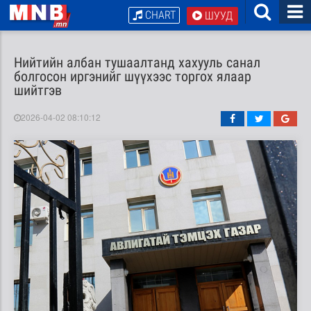
CHART
ШУУД
Нийтийн албан тушаалтанд хахууль санал
болгосон иргэнийг шүүхээс торгох ялаар
шийтгэв
2026-04-02 08:10:12