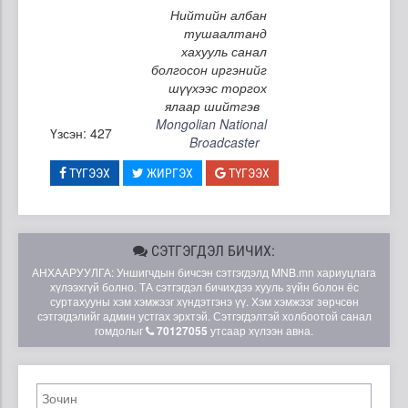
Нийтийн албан
тушаалтанд
хахууль санал
болгосон иргэнийг
шүүхээс торгох
ялаар шийтгэв
Mongolian National
Үзсэн: 427
Broadcaster
ТҮГЭЭХ
ЖИРГЭХ
ТҮГЭЭХ
СЭТГЭГДЭЛ БИЧИХ:
АНХААРУУЛГА: Уншигчдын бичсэн сэтгэгдэлд MNB.mn хариуцлага
хүлээхгүй болно. ТА сэтгэгдэл бичихдээ хууль зүйн болон ёс
суртахууны хэм хэмжээг хүндэтгэнэ үү. Хэм хэмжээг зөрчсөн
сэтгэгдэлийг админ устгах эрхтэй. Сэтгэгдэлтэй холбоотой санал
гомдолыг
70127055
утсаар хүлээн авна.