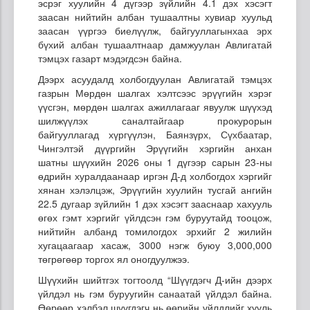
эсрэг хуулийн 4 дүгээр зүйлийн 4.1 дэх хэсэгт
заасан нийтийн албан тушаалтны хувиар хуульд
заасан үүргээ биелүүлж, байгууллагынхаа эрх
бүхий албан тушаалтнаар дамжуулан Авлигатай
тэмцэх газарт мэдэгдсэн байна.
Дээрх асуудалд холбогдуулан Авлигатай тэмцэх
газрын Мөрдөн шалгах хэлтсээс эрүүгийн хэрэг
үүсгэн, мөрдөн шалгах ажиллагааг явуулж шүүхэд
шилжүүлэх саналтайгаар прокурорын
байгууллагад хүргүүлэн, Баянзүрх, Сүхбаатар,
Чингэлтэй дүүргийн Эрүүгийн хэргийн анхан
шатны шүүхийн 2026 оны 1 дүгээр сарын 23-ны
өдрийн хуралдаанаар иргэн Д-д холбогдох хэргийг
хянан хэлэлцэж, Эрүүгийн хуулийн тусгай ангийн
22.5 дугаар зүйлийн 1 дэх хэсэгт зааснаар хахууль
өгөх гэмт хэргийг үйлдсэн гэм буруутайд тооцож,
нийтийн албанд томилогдох эрхийг 2 жилийн
хугацаагаар хасаж, 3000 нэгж буюу 3,000,000
төгрөгөөр торгох ял оногдуулжээ.
Шүүхийн шийтгэх тогтоолд “Шүүгдэгч Д-ийн дээрх
үйлдэл нь гэм буруугийн санаатай үйлдэл байна.
Өөрөөр хэлбэл шүүгдэгч нь өөрийн үйлдлийг хууль