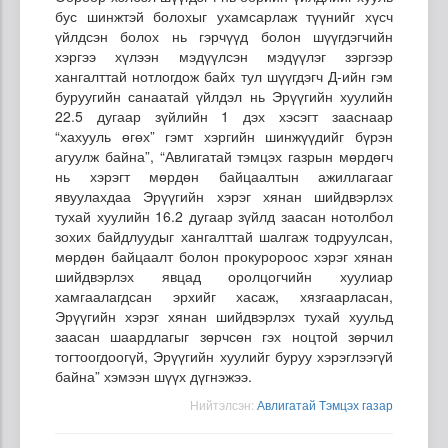
бус шинжтэй болохыг ухамсарлаж түүнийг хүсч
үйлдсэн болох нь гэрчүүд болон шүүгдэгчийн
хэргээ хүлээн мэдүүлсэн мэдүүлэг зэргээр
хангалттай нотлогдож байх тул шүүгдэгч Д-ийн гэм
буруугийн санаатай үйлдэл нь Эрүүгийн хуулийн
22.5 дугаар зүйлийн 1 дэх хэсэгт зааснаар
“хахууль өгөх” гэмт хэргийн шинжүүдийг бүрэн
агуулж байна”, “Авлигатай тэмцэх газрын мөрдөгч
нь хэрэгт мөрдөн байцаалтын ажиллагааг
явуулахдаа Эрүүгийн хэрэг хянан шийдвэрлэх
тухай хуулийн 16.2 дугаар зүйлд заасан нотолбол
зохих байдлуудыг хангалттай шалгаж тодруулсан,
мөрдөн байцаалт болон прокуророос хэрэг хянан
шийдвэрлэх явцад оролцогчийн хуулиар
хамгаалагдсан эрхийг хасаж, хязгаарласан,
Эрүүгийн хэрэг хянан шийдвэрлэх тухай хуульд
заасан шаардлагыг зөрчсөн гэх ноцтой зөрчил
тогтоогдоогүй, Эрүүгийн хуулийг буруу хэрэглээгүй
байна” хэмээн шүүх дүгнэжээ.
Нийтэлсэн:
Авлигатай Тэмцэх газар