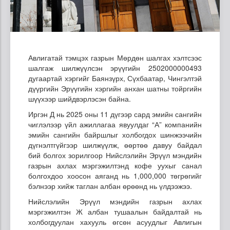
Авлигатай тэмцэх газрын Мөрдөн шалгах хэлтсээс
шалгаж шилжүүлсэн эрүүгийн 2502000000493
дугаартай хэргийг Баянзүрх, Сүхбаатар, Чингэлтэй
дүүргийн Эрүүгийн хэргийн анхан шатны тойргийн
шүүхээр шийдвэрлэсэн байна.
Иргэн Д нь 2025 оны 11 дүгээр сард эмийн сангийн
чиглэлээр үйл ажиллагаа явуулдаг “А” компанийн
эмийн сангийн байршлыг холбогдох шинжээчийн
дүгнэлтгүйгээр шилжүүлж, өөртөө давуу байдал
бий болгох зорилгоор Нийслэлийн Эрүүл мэндийн
газрын ахлах мэргэжилтэнд кофе уухыг санал
болгохдоо хоосон аяганд нь 1,000,000 төгрөгийг
бэлнээр хийж таглан албан өрөөнд нь үлдээжээ.
Нийслэлийн Эрүүл мэндийн газрын ахлах
мэргэжилтэн Ж албан тушаалын байдалтай нь
холбогдуулан хахууль өгсөн асуудлыг Авлигын