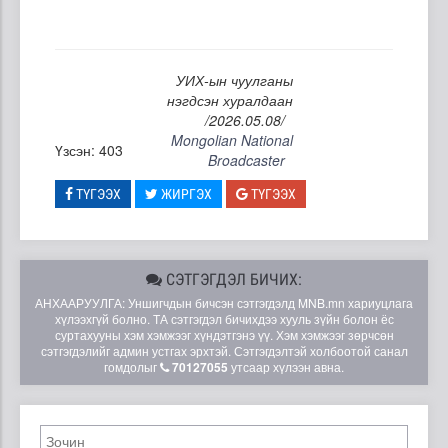
УИХ-ын чуулганы
нэгдсэн хуралдаан
/2026.05.08/
Mongolian National
Үзсэн: 403
Broadcaster
ТҮГЭЭХ
ЖИРГЭХ
ТҮГЭЭХ
СЭТГЭГДЭЛ БИЧИХ:
АНХААРУУЛГА: Уншигчдын бичсэн сэтгэгдэлд MNB.mn хариуцлага
хүлээхгүй болно. ТА сэтгэгдэл бичихдээ хууль зүйн болон ёс
суртахууны хэм хэмжээг хүндэтгэнэ үү. Хэм хэмжээг зөрчсөн
сэтгэгдэлийг админ устгах эрхтэй. Сэтгэгдэлтэй холбоотой санал
гомдолыг
70127055
утсаар хүлээн авна.