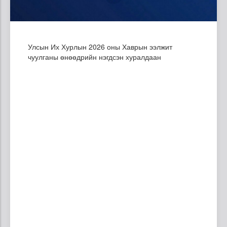
Улсын Их Хурлын 2026 оны Хаврын ээлжит
чуулганы өнөөдрийн нэгдсэн хуралдаан