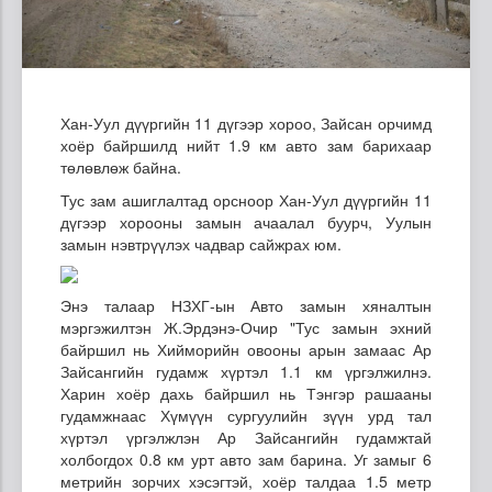
Хан-Уул дүүргийн 11 дүгээр хороо, Зайсан орчимд
хоёр байршилд нийт 1.9 км авто зам барихаар
төлөвлөж байна.
Тус зам ашиглалтад орсноор Хан-Уул дүүргийн 11
дүгээр хорооны замын ачаалал буурч, Уулын
замын нэвтрүүлэх чадвар сайжрах юм.
Энэ талаар НЗХГ-ын Авто замын хяналтын
мэргэжилтэн Ж.Эрдэнэ-Очир "Тус замын эхний
байршил нь Хийморийн овооны арын замаас Ар
Зайсангийн гудамж хүртэл 1.1 км үргэлжилнэ.
Харин хоёр дахь байршил нь Тэнгэр рашааны
гудамжнаас Хүмүүн сургуулийн зүүн урд тал
хүртэл үргэлжлэн Ар Зайсангийн гудамжтай
холбогдох 0.8 км урт авто зам барина. Уг замыг 6
метрийн зорчих хэсэгтэй, хоёр талдаа 1.5 метр