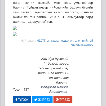
явган хүний замтай, мөн гэрэлтүүлэгтэйгээр
барина. Гүйцэтгэгчээр нийслэлийн Баруун бүсийн
зам засвар, арчлалтын газар шалгарч, бэлтгэл
ажлыг хангаж байна. Энэ оны наймдугаар сард
ашиглалтад оруулна" гэв.
Нийтэлсэн:
НЗДТГ-ын хэвлэл мэдээлэл, олон нийттэй
харилцах хэлтэс
Хан-Уул дүүргийн
11 дүгээр хороо,
Зайсан орчимд хоёр
байршилд нийт 1.9
км авто зам
барина
Mongolian National
Үзсэн: 437
Broadcaster
ТҮГЭЭХ
ЖИРГЭХ
ТҮГЭЭХ