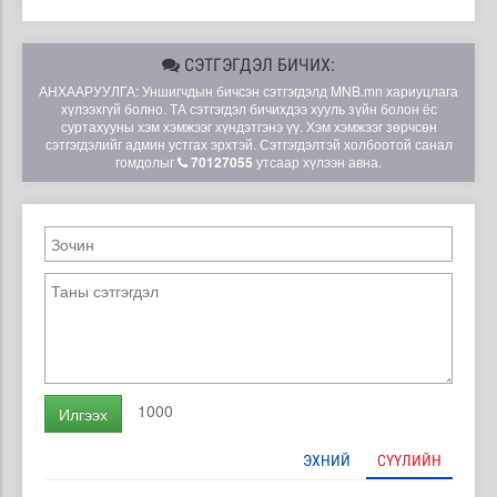
СЭТГЭГДЭЛ БИЧИХ:
АНХААРУУЛГА: Уншигчдын бичсэн сэтгэгдэлд MNB.mn хариуцлага
хүлээхгүй болно. ТА сэтгэгдэл бичихдээ хууль зүйн болон ёс
суртахууны хэм хэмжээг хүндэтгэнэ үү. Хэм хэмжээг зөрчсөн
сэтгэгдэлийг админ устгах эрхтэй. Сэтгэгдэлтэй холбоотой санал
гомдолыг
70127055
утсаар хүлээн авна.
1000
Илгээх
ЭХНИЙ
СҮҮЛИЙН