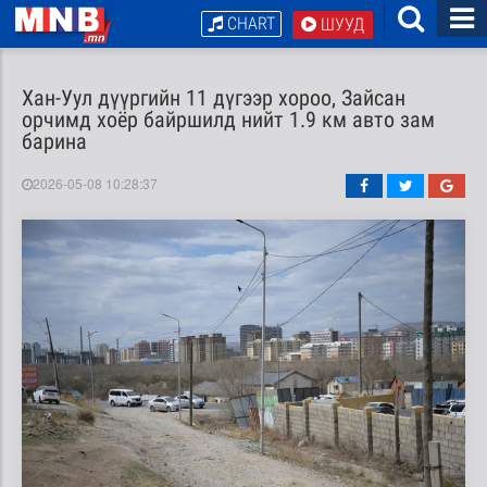
CHART
ШУУД
Хан-Уул дүүргийн 11 дүгээр хороо, Зайсан
орчимд хоёр байршилд нийт 1.9 км авто зам
барина
2026-05-08 10:28:37