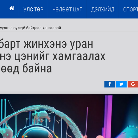
УЛС ТӨР
ЧӨЛӨӨТ ЦАГ
ДЭЛХИЙД
СПОР
үүлж, аюулгүй байдлаа хангаарай
барт жинхэнэ уран
нэ цэнийг хамгаалах
нөөд байна