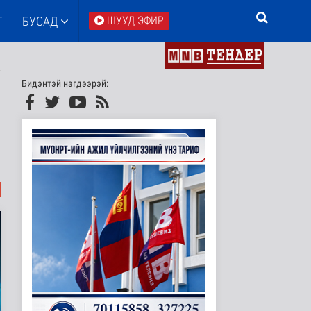
Т
БУСАД
ШУУД ЭФИР
Бидэнтэй нэгдээрэй: