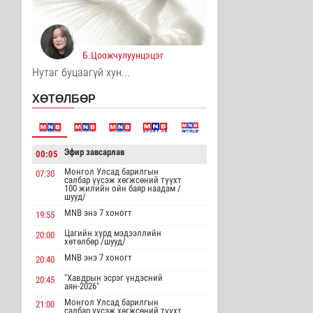
15 цаг 56 минутын өмнө
Хирошимад иргэд
Японы зэвсгийн
Б.Цоожчулуунцэцэг
экспортын бодлогы..
Дэлхийд
Нутаг буцаагүй хун...
15 цаг 8 минутын өмнө
ХӨТӨЛБӨР
Трамп Ирантай
тохиролцоонд хүрэх
шинэ гарц эрэлх..
Дэлхийд
Эфир завсарлав
00:05
15 цаг 16 минутын өмнө
Монгол Улсад барилгын
07:30
салбар үүсэж хөгжсөний түүхт
Европ даяар хэт халалт
100 жилийн ойн баяр наадам /
эрчимжиж байна
шууд/
Дэлхийд
MNB энэ 7 хоногт
19:55
15 цаг 24 минутын өмнө
Цагийн хүрд мэдээллийн
20:00
хөтөлбөр /шууд/
Голууд үертэй байна
MNB энэ 7 хоногт
20:40
Байгаль орчин
"Хавдрын эсрэг үндэсний
16 цаг 42 минутын өмнө
20:45
аян-2026"
Монгол Улсад барилгын
21:00
салбар үүсэж хөгжсөний түүхт