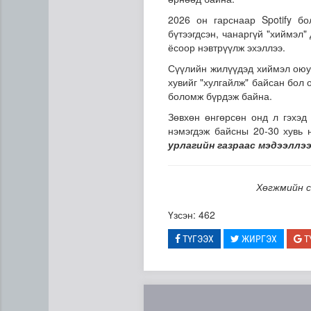
2026 он гарснаар Spotify б
бүтээгдсэн, чанаргүй "хиймэл
ёсоор нэвтрүүлж эхэллээ.
Сүүлийн жилүүдэд хиймэл оюун
хувийг "хулгайлж" байсан бол
боломж бүрдэж байна.
Зөвхөн өнгөрсөн онд л гэхэд
нэмэгдэж байсны 20-30 хувь 
Сумдын халаалтын төвүүдий
урлагийн газраас мэдээлл
Хөгжмийн с
Үзсэн: 462
ТҮГЭЭХ
ЖИРГЭХ
Т