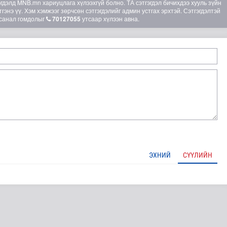
элд MNB.mn хариуцлага хүлээхгүй болно. ТА сэтгэгдэл бичихдээ хууль зүйн
гэнэ үү. Хэм хэмжээг зөрчсөн сэтгэгдэлийг админ устгах эрхтэй. Сэтгэгдэлтэй
санал гомдолыг
70127055
утсаар хүлээн авна.
лд Канадын иргэд мод бэлтгэгчдийн замыг хааж байна
ЭХНИЙ
СҮҮЛИЙН