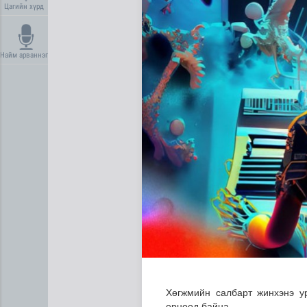
Цагийн хүрд
Найм арваннэг
Нийгмийн даатгалын сангий
Хөгжмийн салбарт жинхэнэ у
өрнөөд байна.