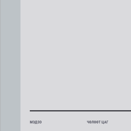
МЭДЭЭ
ЧӨЛӨӨТ ЦАГ