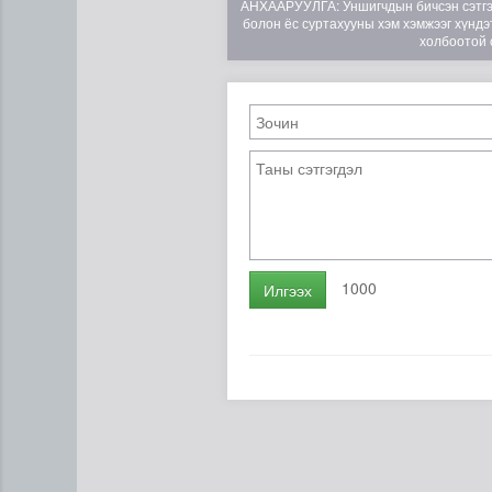
АНХААРУУЛГА: Уншигчдын бичсэн сэтгэгд
болон ёс суртахууны хэм хэмжээг хүндэт
холбоотой 
Эртний ойг хамгаалахын ту
1000
Илгээх