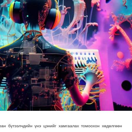
н хөрөнгө 7.6 тэрбум төгрөгөөр арвижлаа
ран бүтээлчдийн үнэ цэнийг хамгаалах томоохон хөдөлгөөн