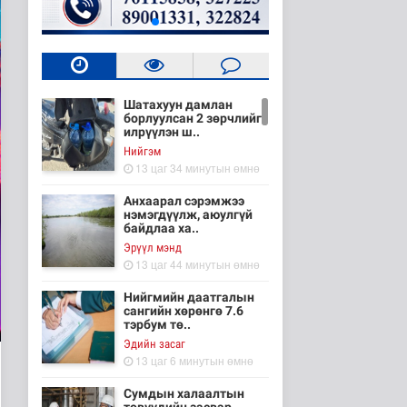
Шатахуун дамлан
борлуулсан 2 зөрчлийг
илрүүлэн ш..
Нийгэм
13 цаг 34 минутын өмнө
Анхаарал сэрэмжээ
нэмэгдүүлж, аюулгүй
байдлаа ха..
Эрүүл мэнд
13 цаг 44 минутын өмнө
Нийгмийн даатгалын
сангийн хөрөнгө 7.6
тэрбум тө..
Эдийн засаг
13 цаг 6 минутын өмнө
Сумдын халаалтын