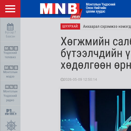
Анхаарал сэрэмжээ нэмэгд
ШУУРХАЙ:
8-р сар 7
Баасан
Хөгжмийн сал
бүтээлчдийн ү
Үндэсний
телевиз
хөдөлгөөн өр
Монголын
мэдээ
2026-05-09 12:50:14
Монголын
Үндэсний
радио