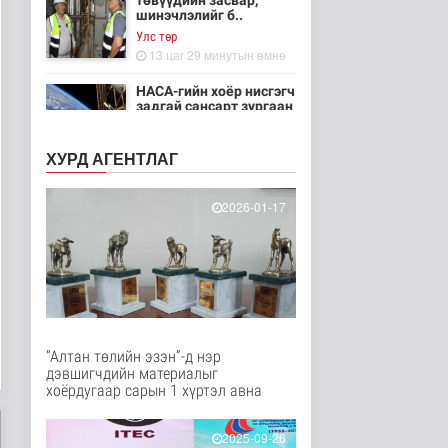
төвүүдийн засвар,
шинэчлэлийг б..
Улс төр
13 цаг 29 минутын өмнө
НАСА-гийн хоёр нисгэгч
задгай сансарт зургаан
ца..
Танин мэдэхүй
ХУРД АГЕНТЛАГ
14 цаг 44 минутын өмнө
Эртний ойг
2026-01-17
хамгаалахын тулд
Канадын иргэд мод бэ..
Дэлхийд
14 цаг 50 минутын өмнө
ЦАГ АГААР:
Улаанбаатарт шөнөдөө
18 хэм дулаан
“Алтан төлийн эзэн”-д нэр
Байгаль орчин
дэвшигчдийн материалыг
14 цаг 10 минутын өмнө
хоёрдугаар сарын 1 хүртэл авна
Кибер халдлага,
зөрчлийг E-Mongolia
2025-09-26
системээр да..