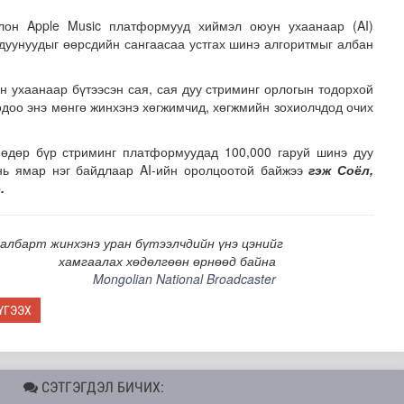
олон Apple Music платформууд хиймэл оюун ухаанаар (AI)
" дуунуудыг өөрсдийн сангаасаа устгах шинэ алгоритмыг албан
 ухаанаар бүтээсэн сая, сая дуу стриминг орлогын тодорхой
 одоо энэ мөнгө жинхэнэ хөгжимчид, хөгжмийн зохиолчдод очих
 өдөр бүр стриминг платформуудад 100,000 гаруй шинэ дуу
нь ямар нэг байдлаар AI-ийн оролцоотой байжээ
гэж Соёл,
н засвар, шинэчлэлийг бүрэн хийж, хувийн хэвшил рүү м..
ээ.
албарт жинхэнэ уран бүтээлчдийн үнэ цэнийг
хамгаалах хөдөлгөөн өрнөөд байна
Mongolian National Broadcaster
ҮГЭЭХ
СЭТГЭГДЭЛ БИЧИХ: