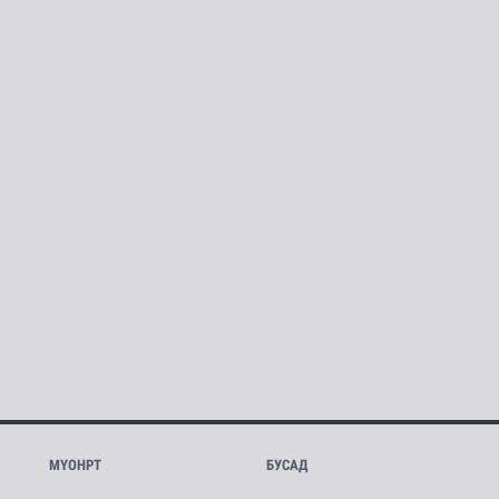
МҮОНРТ
БУСАД