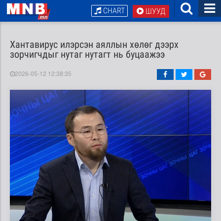
CHART
ШУУД
Хантавирус илэрсэн аяллын хөлөг дээрх
зорчигчдыг нутаг нутагт нь буцаажээ
2026-05-12 12:38:35