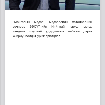
"Монголын мэдээ" мэдээллийн хөтөлбөрийн
зочноор ЗӨСҮТ-ийн Нийгмийн эрүүл мэнд,
тандалт шуурхай удирдлагын албаны дарга
Х.Ариунболдыг урьж ярилцлаа.