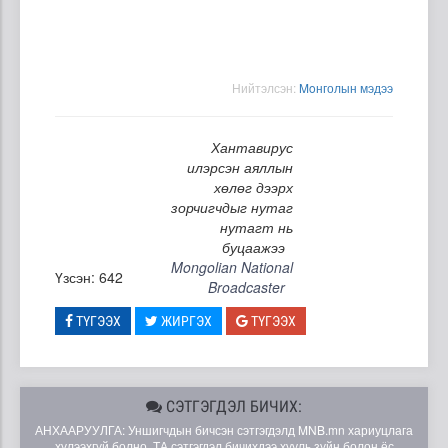
Нийтэлсэн:
Moнголын мэдээ
Хантавирус
илэрсэн аяллын
хөлөг дээрх
зорчигчдыг нутаг
нутагт нь
буцаажээ
Mongolian National
Үзсэн: 642
Broadcaster
ТҮГЭЭХ
ЖИРГЭХ
ТҮГЭЭХ
СЭТГЭГДЭЛ БИЧИХ:
АНХААРУУЛГА: Уншигчдын бичсэн сэтгэгдэлд MNB.mn хариуцлага
хүлээхгүй болно. ТА сэтгэгдэл бичихдээ хууль зүйн болон ёс