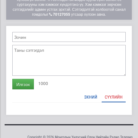
суртахууны хэм хэмжээг хүндэтгэнэ үү. Хэм хэмжээг зөрчсөн
сэтгэгдэлийг админ устгах эрхтэй. Сэтгэгдэлтэй холбоотой санал
гомдолыг
70127055
утсаар хүлээн авна.
1000
Илгээх
ЭХНИЙ
СҮҮЛИЙН
Copyright © 2026 Монголын Үндэсний Олон Нийтийн Радио Телевиз.