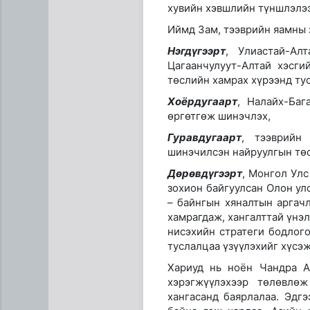
хувийн хэвшлийн түншлэлээ
Иймд Зам, тээврийн яамны з
Нэгдүгээрт
, Улиастай-Ал
Цагаанчулуут-Алтай хэсг
төслийн хамрах хүрээнд тус
Хоёрдугаарт
, Налайх-Ба
өргөтгөж шинэчлэх,
Гуравдугаарт
, тээврийн
шинэчилсэн найруулгын төс
Эртний ойг хамгаалахын ту
Дөрөвдүгээрт
, Монгол Улс
зохион байгуулсан Олон ул
– байнгын хяналтын аргач
хамрагдаж, хангалттай үнэ
нисэхийн стратеги бодлог
туслалцаа үзүүлэхийг хүсэж
Хариуд нь ноён Чандра А
хэрэгжүүлэхээр төлөвлө
хангасанд баярлалаа. Эдг