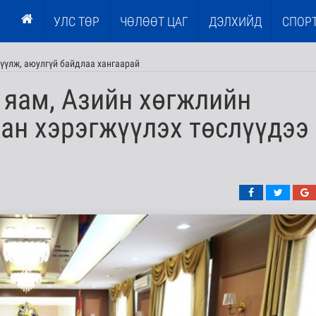
УЛС ТӨР
ЧӨЛӨӨТ ЦАГ
ДЭЛХИЙД
СПОР
үүлж, аюулгүй байдлаа хангаарай
 яам, Азийн хөгжлийн
ан хэрэгжүүлэх төслүүдээ