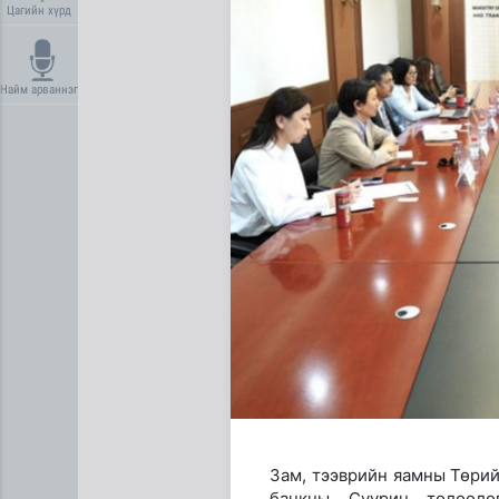
Цагийн хүрд
Найм арваннэг
Нийгмийн даатгалын сангий
Зам, тээврийн яамны Төри
банкны Суурин төлөөлө