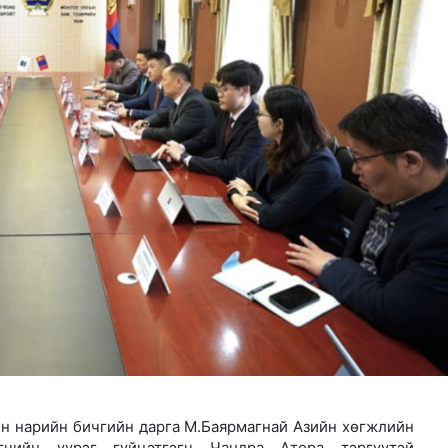
н хөрөнгө 7.6 тэрбум төгрөгөөр арвижлаа
йн нарийн бичгийн дарга М.Баярмагнай Азийн хөгжлийн
гчийн үүрэг гүйцэтгэгч Чандра Атора тэргүүтэй