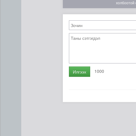
холбоотой 
1000
Илгээх