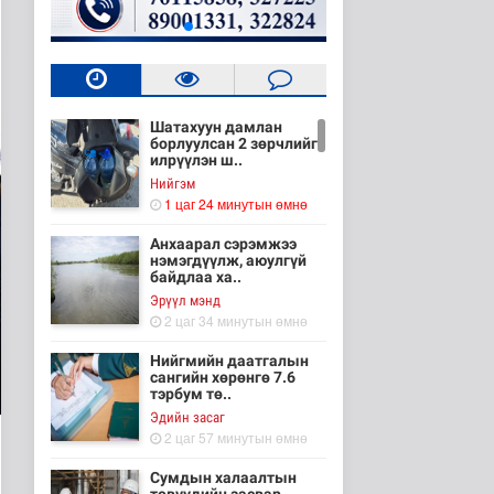
Шатахуун дамлан
борлуулсан 2 зөрчлийг
илрүүлэн ш..
Нийгэм
1 цаг 24 минутын өмнө
Анхаарал сэрэмжээ
нэмэгдүүлж, аюулгүй
байдлаа ха..
Эрүүл мэнд
2 цаг 34 минутын өмнө
Нийгмийн даатгалын
сангийн хөрөнгө 7.6
тэрбум тө..
Эдийн засаг
2 цаг 57 минутын өмнө
Сумдын халаалтын