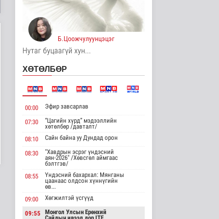
4 цаг 46 минутын өмнө
Хирошимад иргэд
Японы зэвсгийн
Б.Цоожчулуунцэцэг
экспортын бодлогы..
Дэлхийд
Нутаг буцаагүй хун...
4 цаг 58 минутын өмнө
ХӨТӨЛБӨР
Трамп Ирантай
тохиролцоонд хүрэх
шинэ гарц эрэлх..
Дэлхийд
Эфир завсарлав
00:00
4 цаг 6 минутын өмнө
“Цагийн хүрд” мэдээллийн
07:30
хөтөлбөр /давталт/
Европ даяар хэт халалт
эрчимжиж байна
Сайн байна уу Дундад орон
08:10
Дэлхийд
"Хавдрын эсрэг үндэсний
08:30
4 цаг 14 минутын өмнө
аян-2026" /Хөвсгөл аймгаас
бэлтгэв/
Үндэсний бахархал: Мянганы
08:55
Голууд үертэй байна
цаанаас олдсон хүннүгийн
өв...
Байгаль орчин
5 цаг 32 минутын өмнө
Хөгжилтэй үсгүүд
09:00
Монгол Улсын Ерөнхий
09:55
Сайдын ивээл дор ITF