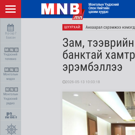
Анхаарал сэрэмжээ нэмэгд
ШУУРХАЙ:
8-р сар 7
Баасан
Зам, тээврийн
банктай хамтр
Үндэсний
телевиз
эрэмбэллээ
Монголын
мэдээ
2026-05-13 10:03:18
Монголын
Үндэсний
радио