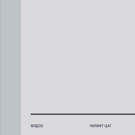
МЭДЭЭ
ЧӨЛӨӨТ ЦАГ