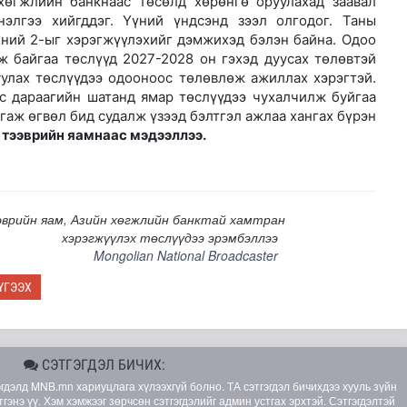
хөгжлийн банкнаас төсөлд хөрөнгө оруулахад заавал
үнэлгээ хийгддэг. Үүний үндсэнд зээл олгодог. Таны
хний 2-ыг хэрэгжүүлэхийг дэмжихэд бэлэн байна. Одоо
ж байгаа төслүүд 2027-2028 он гэхэд дуусах төлөвтэй
уулах төслүүдээ одооноос төлөвлөж ажиллах хэрэгтэй.
эс дараагийн шатанд ямар төслүүдээ чухалчилж буйгаа
гаж өгвөл бид судалж үзээд бэлтгэл ажлаа хангах бүрэн
 тээврийн яамнаас мэдээллээ.
эврийн яам, Азийн хөгжлийн банктай хамтран
хэрэгжүүлэх төслүүдээ эрэмбэллээ
Mongolian National Broadcaster
ҮГЭЭХ
СЭТГЭГДЭЛ БИЧИХ:
элд MNB.mn хариуцлага хүлээхгүй болно. ТА сэтгэгдэл бичихдээ хууль зүйн
гэнэ үү. Хэм хэмжээг зөрчсөн сэтгэгдэлийг админ устгах эрхтэй. Сэтгэгдэлтэй