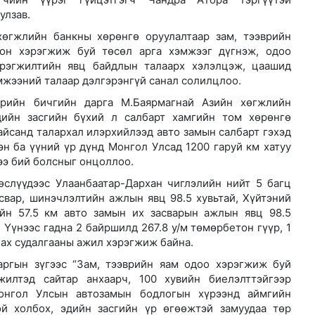
улзав.
хөгжлийн банкны хөрөнгө оруулалтаар зам, тээврийн
лон хэрэгжиж буй төсөл арга хэмжээг дүгнэж, одоо
рэгжилтийн явц байдлын талаарх хэлэлцэж, цаашид
эмжээний талаар дэлгэрэнгүй санал солилцлоо.
рийн бичгийн дарга М.Баярмагнай Азийн хөгжлийн
ийн засгийн бүхий л салбарт хамгийн том хөрөнгө
айсанд талархал илэрхийлээд авто замын салбарт гэхэд
н засвар, шинэчлэлийг бүрэн хийж, хувийн хэвшил рүү м..
эн ба үүний үр дүнд Монгол Улсад 1200 гаруй км хатуу
ээ бий болсныг онцоллоо.
слүүдээс Улаанбаатар-Дархан чиглэлийн нийт 5 багц
асвар, шинэчлэлтийн ажлын явц 98.5 хувьтай, Хүйтэний
ийн 57.5 км авто замын их засварын ажлын явц 98.5
 Үүнээс гадна 2 байршилд 267.8 у/м төмөрбетон гүүр, 1
ах судалгааны ажил хэрэгжиж байна.
аргын зүгээс “Зам, тээврийн яам одоо хэрэгжиж буй
гжилтэд сайтар анхаарч, 100 хувийн биелэлттэйгээр
Монгол Улсын автозамын бодлогын хүрээнд аймгийн
ой холбох, эдийн засгийн үр өгөөжтэй замуудаа төр