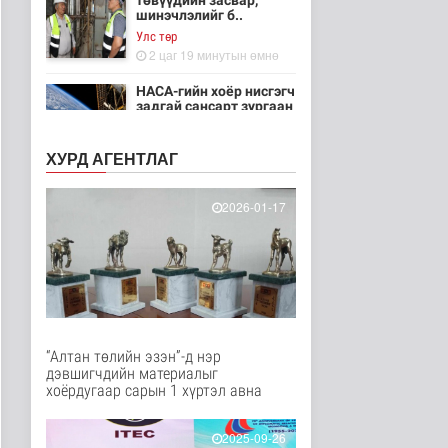
төвүүдийн засвар,
шинэчлэлийг б..
Улс төр
2 цаг 19 минутын өмнө
НАСА-гийн хоёр нисгэгч
задгай сансарт зургаан
ца..
Танин мэдэхүй
ХУРД АГЕНТЛАГ
3 цаг 34 минутын өмнө
Эртний ойг
2026-01-17
хамгаалахын тулд
Канадын иргэд мод бэ..
Дэлхийд
3 цаг 41 минутын өмнө
ЦАГ АГААР:
Улаанбаатарт шөнөдөө
18 хэм дулаан
“Алтан төлийн эзэн”-д нэр
Байгаль орчин
дэвшигчдийн материалыг
3 цаг 1 минутын өмнө
хоёрдугаар сарын 1 хүртэл авна
Кибер халдлага,
зөрчлийг E-Mongolia
2025-09-26
системээр да..