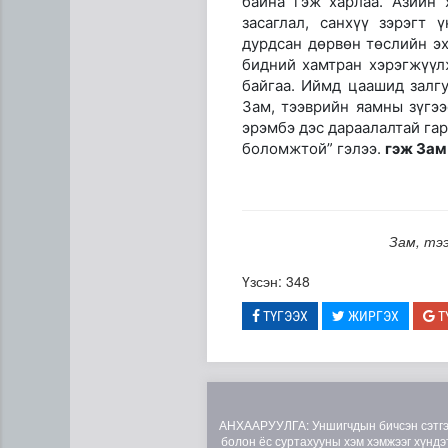
байна гэж харлаа. Азийн 
засаглал, санхүү зэрэгт 
дурдсан дөрвөн төслийн э
бидний хамтран хэрэгжүүл
байгаа. Иймд цаашид залг
Зам, тээврийн яамны зүгэ
эрэмбэ дэс дараалалтай гар
боломжтой” гэлээ.
гэж Зам
Зам, тэ
Үзсэн: 348
ТҮГЭЭХ
ЖИРГЭХ
Т
АНХААРУУЛГА: Уншигчдын бичсэн сэтгэгд
болон ёс суртахууны хэм хэмжээг хүндэт