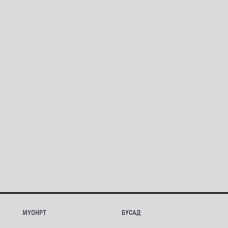
МҮОНРТ
БУСАД