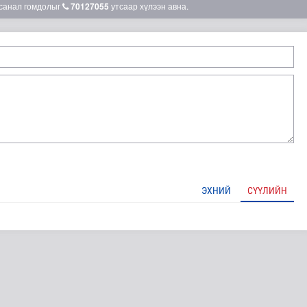
санал гомдолыг
70127055
утсаар хүлээн авна.
ЭХНИЙ
СҮҮЛИЙН