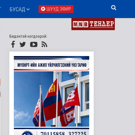
Т
БУСАД
ШУУД ЭФИР
Бидэнтэй нэгдээрэй: