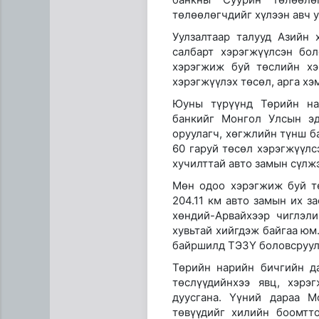
төлөөлөгчдийг хүлээн авч у
Уулзалтаар талууд Азийн 
салбарт хэрэгжүүлсэн бо
хэрэгжиж буй төслийн хэ
хэрэгжүүлэх төсөл, арга х
Юуны түрүүнд Төрийн на
банкийг Монгол Улсын эд
оруулагч, хөгжлийн түнш б
Сумдын халаалтын төвүүдий
60 гаруй төсөл хэрэгжүүлс
хучилттай авто замын сүлж
Мөн одоо хэрэгжиж буй тө
204.11 км авто замын их з
хөндий-Арвайхээр чиглэл
хувьтай хийгдэж байгаа юм.
байршилд ТЭЗҮ боловсруул
Төрийн нарийн бичгийн д
төслүүдийнхээ явц, хэрэ
дуусгана. Үүний дараа 
төвүүдийг хилийн боомтт