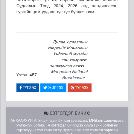
Судлалын Төвд 2024, 2026 онд хандивласан
зургийн цомгуудаас тус тус бүрдсэн юм.
Дилав хутагтын
хөөргийг Монголын
Үндэсний музейн
сан хөмрөгт
шилжүүлэн өгчээ
Mongolian National
Үзсэн: 457
Broadcaster
ТҮГЭЭХ
ЖИРГЭХ
ТҮГЭЭХ
СЭТГЭГДЭЛ БИЧИХ:
АНХААРУУЛГА: Уншигчдын бичсэн сэтгэгдэлд MNB.mn хариуцлага
хүлээхгүй болно. ТА сэтгэгдэл бичихдээ хууль зүйн болон ёс
суртахууны хэм хэмжээг хүндэтгэнэ үү. Хэм хэмжээг зөрчсөн