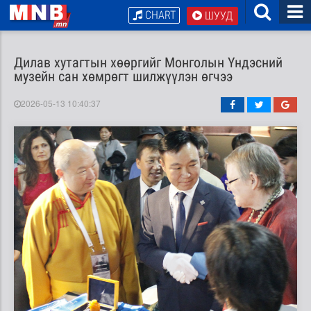
CHART
ШУУД
Дилав хутагтын хөөргийг Монголын Үндэсний
музейн сан хөмрөгт шилжүүлэн өгчээ
2026-05-13 10:40:37