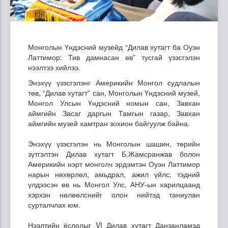
Монголын Үндэсний музейд “Дилав хутагт ба Оуэн
Латтимор: Тив дамнасан өв” тусгай үзэсгэлэн
нээлтээ хийлээ.
Энэхүү үзэсгэлэнг Америкийн Монгол судлалын
төв, “Дилав хутагт” сан, Монголын Үндэсний музей,
Монгол Улсын Үндэсний номын сан, Завхан
аймгийн Засаг даргын Тамгын газар, Завхан
аймгийн музей хамтран зохион байгуулж байна.
Энэхүү үзэсгэлэн нь Монголын шашин, төрийн
зүтгэлтэн Дилав хутагт Б.Жамсранжав болон
Америкийн нэрт монголч эрдэмтэн Оуэн Латтимор
нарын нөхөрлөл, амьдрал, ажил үйлс, тэдний
үлдээсэн өв нь Монгол Улс, АНУ-ын харилцаанд
хэрхэн нөлөөлснийг олон нийтэд таниулан
сурталчлах юм.
Нээлтийн ёслолыг VI Дилав хутагт Данзанламэд