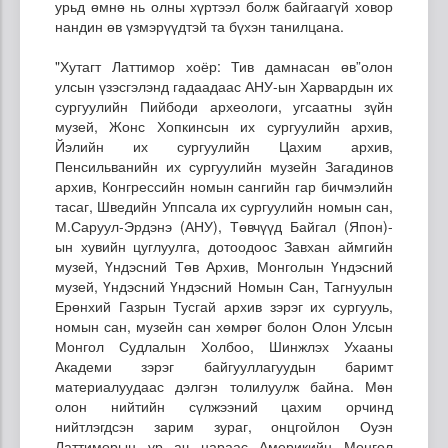
урьд өмнө нь олны хүртээл болж байгаагүй ховор
нандин өв үзмэрүүдтэй та бүхэн танилцана.
"Хутагт Латтимор хоёр: Тив дамнасан өв”олон
улсын үзэсгэлэнд гадаадаас АНУ-ын Харвардын их
сургуулийн Пийбоди археологи, угсаатны зүйн
музей, Жонс Хопкинсын их сургуулийн архив,
Йэлийн их сургуулийн Цахим архив,
Пенсильванийн их сургуулийн музейн Загадинов
архив, Конгрессийн номын сангийн гар бичмэлийн
тасаг, Шведийн Уппсала их сургуулийн номын сан,
М.Саруул-Эрдэнэ (АНУ), Төвчүүд Байгал (Япон)-
ын хувийн цуглуулга, дотоодоос Завхан аймгийн
музей, Үндэсний Төв Архив, Монголын Үндэсний
музей, Үндэсний Үндэсний Номын Сан, Тагнуулын
Ерөнхий Газрын Тусгай архив зэрэг их сургууль,
номын сан, музейн сан хөмрөг болон Олон Улсын
Монгол Судлалын Холбоо, Шинжлэх Ухааны
Академи зэрэг байгууллагуудын баримт
материалуудаас дэлгэн толилуулж байна. Мөн
олон нийтийн сүлжээний цахим орчинд
нийтлэгдсэн зарим зураг, онцгойлон Оуэн
Латтиморын үр ач нараас Америкийн Монгол