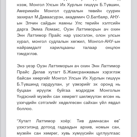
нээж, Монгол Улсын Их Хурлын гишүүн Б.Түвшин,
Америкийн Монгол судлалын төвийн суурин
захирал М.Даваасүрэн, академич О.Батбаяр, АНУ-
ын Элчин сайдын яамны Улс төрийн хэлтсийн
дарга Эмма Ломакс, Оуэн Латтиморын ач охин
Энн Латтимор Прайс нар үзэсгэлэн, олон улсын
хурал, монгол судлалын хөгжил, Монгол-АНУ-ын
найрамдалт харилцааны талаар онцлон
тэмдэглэв.
Энэ үеэр Оуэн Латтиморын ач охин Энн Латтимор
Прайс Дилав хутагт Б.Жамсранжавын хэрэглэж
байсан хөөргийг Монгол Улсын Их Хурлын гишүүн
Б.Түвшинд гардуулан, уг үзмэрийг эх оронд нь
буцаан ирүүлж буйгаа мэдэгдэж Монголын
Үндэсний музейн сан хөмрөгт шилжүүлэн өгсөн нь
үзэгчдийн сэтгэлийг хөдөлгөсөн сайхан үйл явдал
боллоо.
“Хутагт Латтимор хоёр: Тив дамнасан өв”
үзэсгэлэнд дотоод гадаадын архив, номын сан,
музейн сан хөмрөг, хувь хүмүүсийн цуглуулгаас