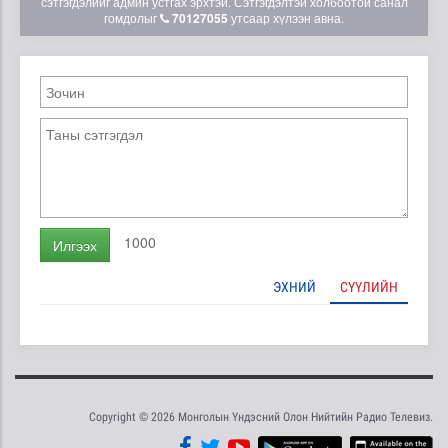
сэтгэгдэлийг админ устгах эрхтэй. Сэтгэгдэлтэй холбоотой санал
гомдолыг
70127055
утсаар хүлээн авна.
1000
Илгээх
ЭХНИЙ
СҮҮЛИЙН
Copyright © 2026 Монголын Үндэсний Олон Нийтийн Радио Телевиз.