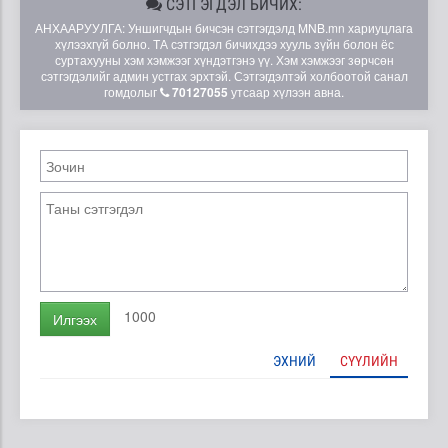
СЭТГЭГДЭЛ БИЧИХ:
АНХААРУУЛГА: Уншигчдын бичсэн сэтгэгдэлд MNB.mn хариуцлага
хүлээхгүй болно. ТА сэтгэгдэл бичихдээ хууль зүйн болон ёс
суртахууны хэм хэмжээг хүндэтгэнэ үү. Хэм хэмжээг зөрчсөн
сэтгэгдэлийг админ устгах эрхтэй. Сэтгэгдэлтэй холбоотой санал
гомдолыг
70127055
утсаар хүлээн авна.
1000
Илгээх
ЭХНИЙ
СҮҮЛИЙН