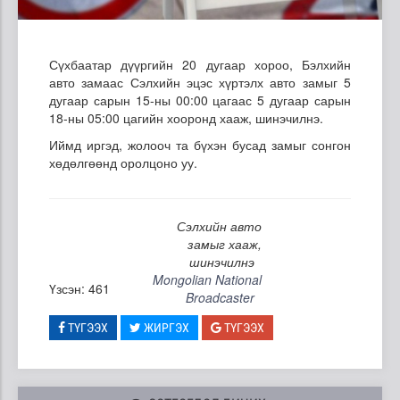
Сүхбаатар дүүргийн 20 дугаар хороо, Бэлхийн
авто замаас Сэлхийн эцэс хүртэлх авто замыг 5
дугаар сарын 15-ны 00:00 цагаас 5 дугаар сарын
18-ны 05:00 цагийн хооронд хааж, шинэчилнэ.
Иймд иргэд, жолооч та бүхэн бусад замыг сонгон
хөдөлгөөнд оролцоно уу.
Сэлхийн авто
замыг хааж,
шинэчилнэ
Mongolian National
Үзсэн: 461
Broadcaster
ТҮГЭЭХ
ЖИРГЭХ
ТҮГЭЭХ