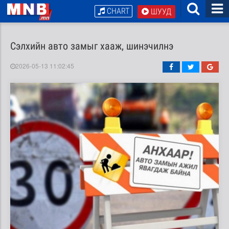
CHART
ШУУД
Сэлхийн авто замыг хааж, шинэчилнэ
2026-05-13 11:02:45