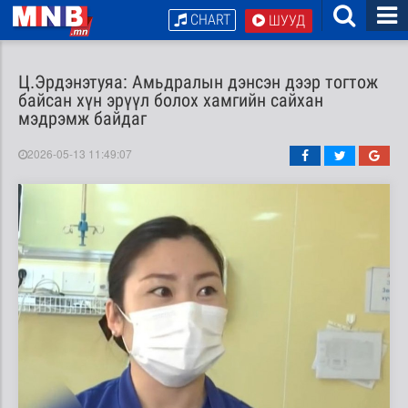
CHART
ШУУД
Ц.Эрдэнэтуяа: Амьдралын дэнсэн дээр тогтож
байсан хүн эрүүл болох хамгийн сайхан
мэдрэмж байдаг
2026-05-13 11:49:07