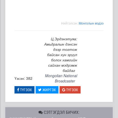
Нийтэлсэн:
Moнголын мэдээ
Ц.Эрдэнэтуяа:
Амьдралын дэнсэн
дээр тогтож
байсан хүн эрүүл
болох хамгийн
сайхан мэдрэмж
байдаг
Mongolian National
Үзсэн: 382
Broadcaster
ТҮГЭЭХ
ЖИРГЭХ
ТҮГЭЭХ
СЭТГЭГДЭЛ БИЧИХ: