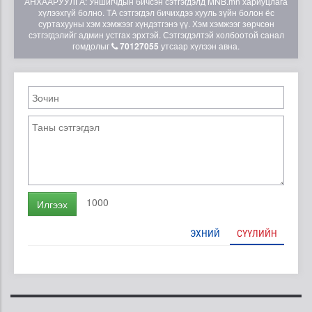
АНХААРУУЛГА: Уншигчдын бичсэн сэтгэгдэлд MNB.mn хариуцлага
хүлээхгүй болно. ТА сэтгэгдэл бичихдээ хууль зүйн болон ёс
суртахууны хэм хэмжээг хүндэтгэнэ үү. Хэм хэмжээг зөрчсөн
сэтгэгдэлийг админ устгах эрхтэй. Сэтгэгдэлтэй холбоотой санал
гомдолыг
70127055
утсаар хүлээн авна.
1000
Илгээх
ЭХНИЙ
СҮҮЛИЙН