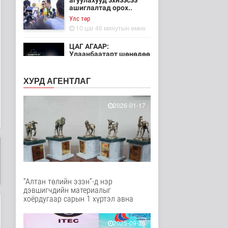
агуулахууд эхнээсээ
ашиглалтад орох..
Улс төр
10 цаг 46 минутын өмнө
ЦАГ АГААР:
Улаанбаатарт шөнөдөө
21 хэм дулаан
Байгаль орчин
ХУРД АГЕНТЛАГ
11 цаг 40 минутын өмнө
Хүүхдийн эрүүл,
2026-01-17
аюулгүй орчинд
суралцах нөхцөлий..
Нийгэм
11 цаг 29 минутын өмнө
“COP Time”-ийн
өргөтгөсөн хуралдаан
болж байна
“Алтан төлийн эзэн”-д нэр
Байгаль орчин
дэвшигчдийн материалыг
13 цаг 36 минутын өмнө
хоёрдугаар сарын 1 хүртэл авна
Туул гол дээгүүр 476
метр урт гүүр барьж
2025-09-26
байна