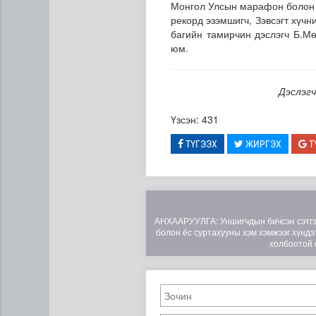
Монгол Улсын марафон болон 
рекорд эзэмшигч, Зэвсэгт хүч
багийн тамирчин дэслэгч Б.М
юм.
Дэслэгч
Үзсэн: 431
Газрын тосны агуулахууд э
ТҮГЭЭХ
ЖИРГЭХ
Т
АНХААРУУЛГА: Уншигчдын бичсэн сэтгэгд
болон ёс суртахууны хэм хэмжээг хүндэт
холбоотой 