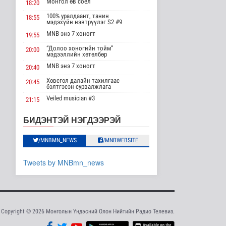
Монгол өв соёл
18:20
бүтээгдэхүүнд 15
хувийн тариф но..
100% уралдаант, танин
18:55
мэдэхүйн нэвтрүүлэг S2 #9
Дэлхийд
17 цаг 37 минутын өмнө
MNB энэ 7 хоногт
19:55
“Долоо хоногийн тойм”
20:00
Торгоны замын цуваа
мэдээллийн хөтөлбөр
6000 гаруй километр
зам туул..
MNB энэ 7 хоногт
20:40
Байгаль орчин
Хөвсгөл далайн тахилгаас
20:45
17 цаг 40 минутын өмнө
бэлтгэсэн сурвалжлага
Veiled musician #3
21:15
"ДЦС-3” ТӨХК-ийн нэн
шаардлагатай
“Inda house 1” МУСК
22:00
БИДЭНТЭЙ НЭГДЭЭРЭЙ
“Турбингенерат..
“Гэрэлтэй цонх” үдшийн
23:35
Улс төр
хөтөлбөр
17 цаг 55 минутын өмнө
/MNBMN_NEWS
/MNBWEBSITE
“Цааснаас чөлөөлье”
Tweets by MNBmn_news
зөвлөлдөх хэлэлцүүлэг
боллоо
Улс төр
17 цаг 57 минутын өмнө
“Нүүрс-пиролизын
Copyright © 2026 Монголын Үндэсний Олон Нийтийн Радио Телевиз.
үйлдвэр” төслийн