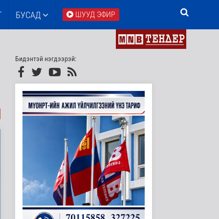
Т
БУСАД
ШУУД ЭФИР
Бидэнтэй нэгдээрэй: