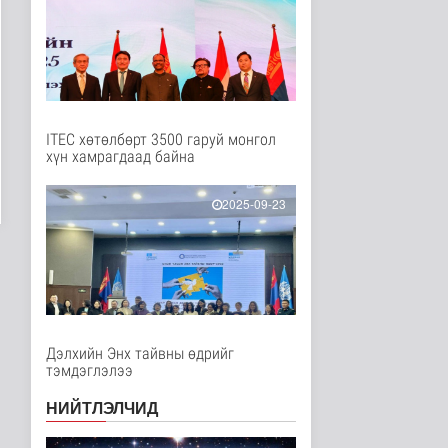
Нийгэм
13 цаг 51 минутын өмнө
Төслийн эхний 87 км-
ээс цааш үргэлжлэх
хэсгүүдэд..
Нийгэм
13 цаг 2 минутын өмнө
ITEC хөтөлбөрт 3500 гаруй монгол
хүн хамрагдаад байна
Ерөнхий сайд БНХАУ-
аас сар бүр 12-15
мянган тонн..
2025-09-23
Улс төр
13 цаг 8 минутын өмнө
Газар чөлөөлөлт, нөхөн
олговрын асуудлыг
хуулийн..
Нийгэм
13 цаг 11 минутын өмнө
Дэлхийн Энх тайвны өдрийг
тэмдэглэлээ
Бамбай хоншоорт
могойд хатгуулахаас
НИЙТЛЭЛЧИД
сэрэмжлээрэй
Эрүүл мэнд