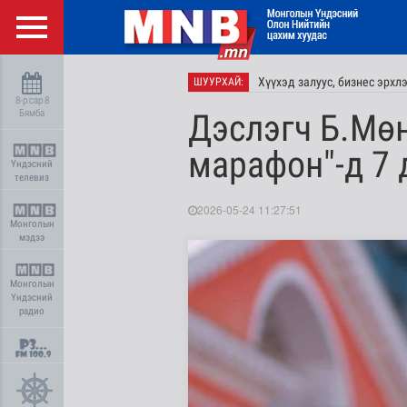
Хүүхэд залуус, бизнес эрхл
ШУУРХАЙ:
8-р сар 8
Бямба
Дэслэгч Б.Мө
марафон"-д 7 
Үндэсний
телевиз
2026-05-24 11:27:51
Монголын
мэдээ
Монголын
Үндэсний
радио