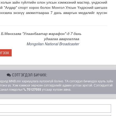
холын зайн гүйлтийн олон улсын хэмжээний мастер, үндэсний
ний "Алдар" спорт хороо болон Монгол Улсын Үндэсний шигшээ
өнхзаяа энэхүү амжилтаараа 7 дахь аваргын медалийг зүүсэн
 Б.Мөнхзаяа "Улаанбаатар марафон"-д 7 дахь
удаагаа аваргаллаа
Mongolian National Broadcaster
хнээсээ ашиглалтад ороход бэлэн болжээ
ҮГЭЭХ
СЭТГЭГДЭЛ БИЧИХ:
элд MNB.mn хариуцлага хүлээхгүй болно. ТА сэтгэгдэл бичихдээ хууль зүйн
гэнэ үү. Хэм хэмжээг зөрчсөн сэтгэгдэлийг админ устгах эрхтэй. Сэтгэгдэлтэй
санал гомдолыг
70127055
утсаар хүлээн авна.