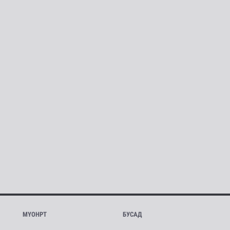
МҮОНРТ
БУСАД