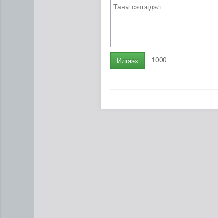
1000
Илгээх
ЦАГ АГААР: Улаанбаатарт 