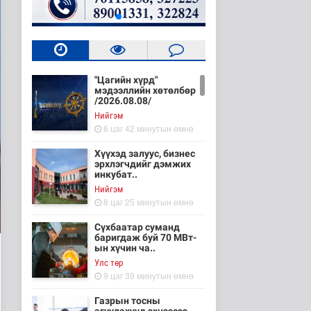
"Цагийн хүрд"
мэдээллийн хөтөлбөр
/2026.08.08/
Нийгэм
6 цаг 42 минутын өмнө
Хүүхэд залуус, бизнес
эрхлэгчдийг дэмжих
инкубат..
Нийгэм
8 цаг 25 минутын өмнө
Сүхбаатар суманд
баригдаж буй 70 МВт-
ын хүчин ча..
Улс төр
9 цаг 39 минутын өмнө
Газрын тосны