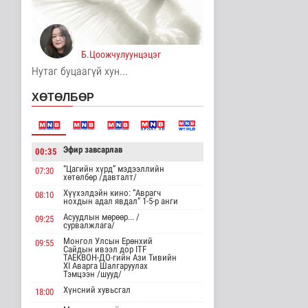
Унгар Улс эрчим хүчээ
хэмнэх зорилгоор
хязгаарла..
Дэлхийд
Б.Цоожчулуунцэцэг
16 цаг 12 минутын өмнө
Нутаг буцаагүй хун...
Явуулын төрийн
ХӨТӨЛБӨР
үйлчилгээгээр иргэд
жолооны болон..
Нийгэм
16 цаг 16 минутын өмнө
Эфир завсарлав
00:35
"Нүүдэлчдийн зан үйл,
баатарлаг тууль" эрдэм
“Цагийн хүрд” мэдээллийн
07:30
хөтөлбөр /давталт/
шин..
Хүүхэлдэйн кино: “Аврагч
Танин мэдэхүй
08:10
нохдын адал явдал” 1-5-р анги
16 цаг 28 минутын өмнө
Асуудлын мөрөөр... /
09:25
сурвалжлага/
МҮОНРТ-ийн Үндэсний
Монгол Улсын Ерөнхий
зөвлөлийн даргаар
09:55
Сайдын ивээл дор ITF
Н.Монсор д..
ТАЕКВОН-ДО-гийн Ази Тивийн
XI Аварга Шалгаруулах
Нийгэм
Тэмцээн /шууд/
17 цаг 32 минутын өмнө
Хүнсний хувьсгал
18:00
АНУ полисиликон