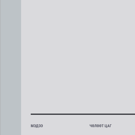
МЭДЭЭ
ЧӨЛӨӨТ ЦАГ