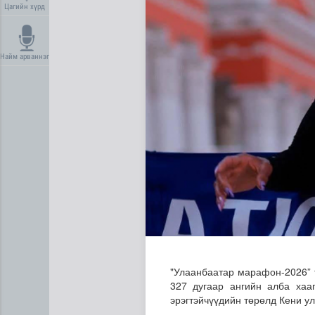
Цагийн хүрд
Найм арваннэг
Сүхбаатар суманд баригдаж
"Улаанбаатар марафон-2026” т
327 дугаар ангийн алба хаа
эрэгтэйчүүдийн төрөлд Кени ул