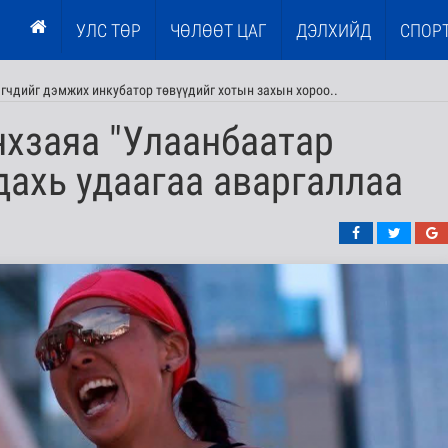
УЛС ТӨР
ЧӨЛӨӨТ ЦАГ
ДЭЛХИЙД
СПОР
эгчдийг дэмжих инкубатор төвүүдийг хотын захын хороо..
нхзаяа "Улаанбаатар
дахь удаагаа аваргаллаа