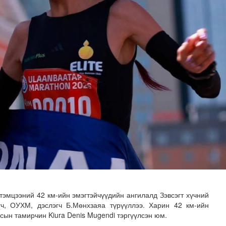
 буй 70 МВт-ын хүчин чадалтай ДЦС-ын технологийн анхн..
эмцээний 42 км-ийн эмэгтэйчүүдийн ангилалд Зэвсэгт хүчний
гч, ОУХМ, дэслэгч Б.Мөнхзаяа түрүүллээ. Харин 42 км-ийн
сын тамирчин Kiura Denis Mugendi тэргүүлсэн юм.