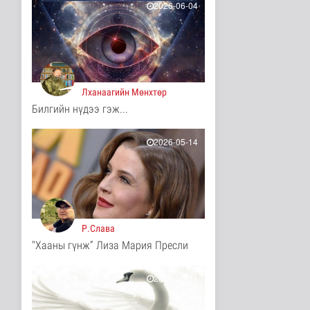
15 цаг 18 минутын өмнө
2026-06-04
Ц.Идэрбат: Мал
эмнэлгийн салбарын
өрсөлдөх чадва..
Нийгэм
15 цаг 27 минутын өмнө
Лханаагийн Мөнхтөр
Геологи, хайгуулын
Билгийн нүдээ гэж...
салбарт “Oxus Metals
AI” комп..
Улс төр
2026-05-14
16 цаг 41 минутын өмнө
COP17 хурлын үеэр
"Нарантуул",
"Дүнжингарав" худ..
Нийгэм
16 цаг 49 минутын өмнө
Р.Слава
"Хааны гүнж” Лиза Мария Пресли
Европ дахь "Монгол гэр"
зусланд 8 улсаас 35
хүүх..
2026-05-14
Энтертайнмент
16 цаг 58 минутын өмнө