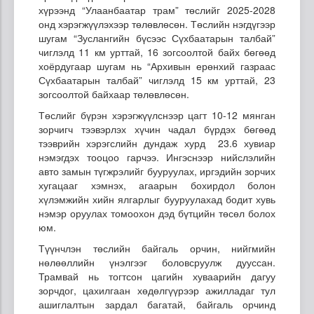
хүрээнд “Улаанбаатар трам” төслийг 2025-2028
онд хэрэгжүүлэхээр төлөвлөсөн. Төслийн нэгдүгээр
шугам “Зуслангийн бүсээс Сүхбаатарын талбай”
чиглэлд 11 км урттай, 16 зогсоолтой байх бөгөөд
хоёрдугаар шугам нь “Архивын ерөнхий газраас
Сүхбаатарын талбай” чиглэлд 15 км урттай, 23
зогсоолтой байхаар төлөвлөсөн.
Төслийг бүрэн хэрэгжүүлснээр цагт 10-12 мянган
зорчигч тээвэрлэх хүчин чадал бүрдэх бөгөөд
тээврийн хэрэгслийн дундаж хурд 23.6 хувиар
нэмэгдэх тооцоо гарчээ. Ингэснээр нийслэлийн
авто замын түгжрэлийг бууруулах, иргэдийн зорчих
хугацааг хэмнэх, агаарын бохирдол болон
хүлэмжийн хийн ялгарлыг бууруулахад бодит хувь
нэмэр оруулах томоохон дэд бүтцийн төсөл болох
юм.
Түүнчлэн төслийн байгаль орчин, нийгмийн
нөлөөллийн үнэлгээг боловсруулж дууссан.
Трамвай нь тогтсон цагийн хуваарийн дагуу
зорчдог, цахилгаан хөдөлгүүрээр ажилладаг тул
ашиглалтын зардал багатай, байгаль орчинд