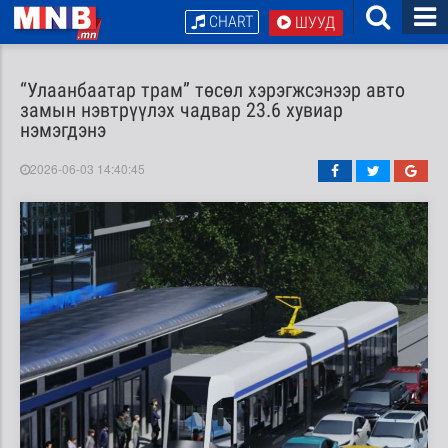
CHART
ШУУД
“Улаанбаатар трам” төсөл хэрэгжсэнээр авто
замын нэвтрүүлэх чадвар 23.6 хувиар
нэмэгдэнэ
2026-06-03 14:40:45