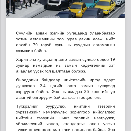
Сүүлийн арван жилийн хугацаанд Улаанбаатар
хотын автомашины тоо гурав дахин өсөж, нийт
өрхийн 70 гаруй хувь нь суудлын автомашин
эзэмшиж байна.
Харин энэ хугацаанд авто замын сүлжээ ердөө 19
хувиар нэмэгдсэн нь замын хөдөлгөөний хэт
ачаалал үүсэх гол шалтгаан болжээ.
Өнөөдрийн байдлаар нийслэлийн иргэд өдөрт
дунджаар 2.4 цагийг авто замын түгжрэлд
зарцуулж байна. Энэ нь жилдээ 35 хоногийг үр
ашиггүй өнгөрүүлж байгаа гэсэн тооцоо юм.
Түгжрэлийг бууруулах, нийтийн тээврийн
хүртээмжийг нэмэгдүүлэх зорилгоор нийслэлээс
нийтийн тээврийн шинэ төрлийг нэвтрүүлж,
үйлчилгээний чанар, стандартыг олон улсын
түвшинд хүргэх зорилт тавин ажиллаж байна. Энэ