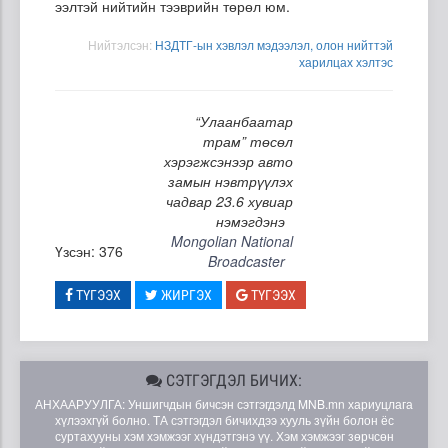
ээлтэй нийтийн тээврийн төрөл юм.
Нийтэлсэн:
НЗДТГ-ын хэвлэл мэдээлэл, олон нийттэй
харилцах хэлтэс
“Улаанбаатар
трам” төсөл
хэрэгжсэнээр авто
замын нэвтрүүлэх
чадвар 23.6 хувиар
нэмэгдэнэ
Mongolian National
Үзсэн: 376
Broadcaster
ТҮГЭЭХ
ЖИРГЭХ
ТҮГЭЭХ
СЭТГЭГДЭЛ БИЧИХ:
АНХААРУУЛГА: Уншигчдын бичсэн сэтгэгдэлд MNB.mn хариуцлага
хүлээхгүй болно. ТА сэтгэгдэл бичихдээ хууль зүйн болон ёс
суртахууны хэм хэмжээг хүндэтгэнэ үү. Хэм хэмжээг зөрчсөн