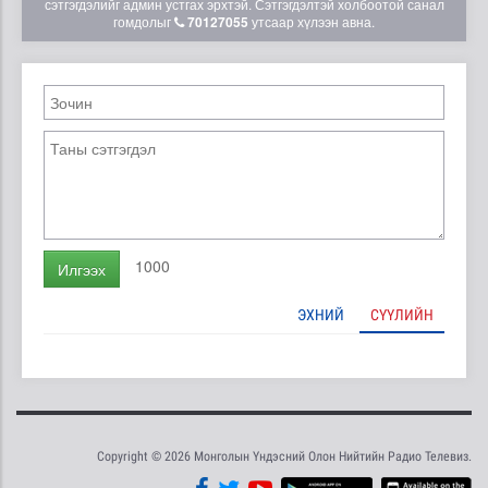
сэтгэгдэлийг админ устгах эрхтэй. Сэтгэгдэлтэй холбоотой санал
гомдолыг
70127055
утсаар хүлээн авна.
1000
Илгээх
ЭХНИЙ
СҮҮЛИЙН
Copyright © 2026 Монголын Үндэсний Олон Нийтийн Радио Телевиз.