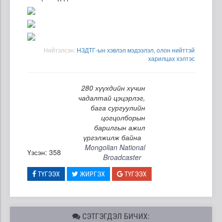
Нийтэлсэн:
НЗДТГ-ын хэвлэл мэдээлэл, олон нийттэй
харилцах хэлтэс
280 хүүхдийн хүчин
чадалтай цэцэрлэг,
бага сургуулийн
цогцолборын
барилгын ажил
үргэлжилж байна
Mongolian National
Үзсэн: 358
Broadcaster
ТҮГЭЭХ
ЖИРГЭХ
ТҮГЭЭХ
СЭТГЭГДЭЛ БИЧИХ: