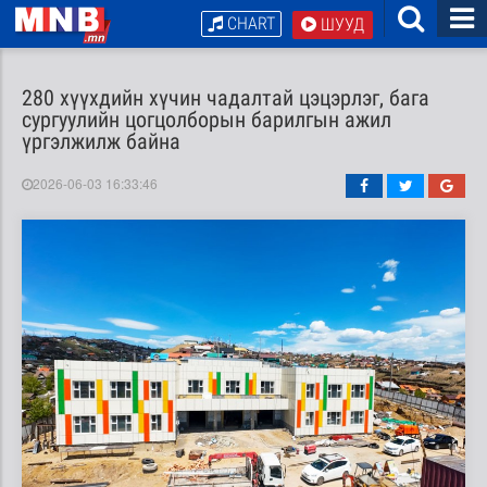
CHART
ШУУД
280 хүүхдийн хүчин чадалтай цэцэрлэг, бага
сургуулийн цогцолборын барилгын ажил
үргэлжилж байна
2026-06-03 16:33:46