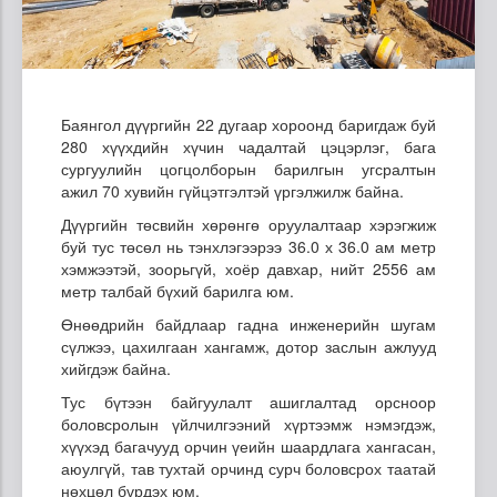
Баянгол дүүргийн 22 дугаар хороонд баригдаж буй
280 хүүхдийн хүчин чадалтай цэцэрлэг, бага
сургуулийн цогцолборын барилгын угсралтын
ажил 70 хувийн гүйцэтгэлтэй үргэлжилж байна.
Дүүргийн төсвийн хөрөнгө оруулалтаар хэрэгжиж
буй тус төсөл нь тэнхлэгээрээ 36.0 х 36.0 ам метр
хэмжээтэй, зоорьгүй, хоёр давхар, нийт 2556 ам
метр талбай бүхий барилга юм.
Өнөөдрийн байдлаар гадна инженерийн шугам
сүлжээ, цахилгаан хангамж, дотор заслын ажлууд
хийгдэж байна.
Тус бүтээн байгуулалт ашиглалтад орсноор
боловсролын үйлчилгээний хүртээмж нэмэгдэж,
хүүхэд багачууд орчин үеийн шаардлага хангасан,
аюулгүй, тав тухтай орчинд сурч боловсрох таатай
нөхцөл бүрдэх юм.