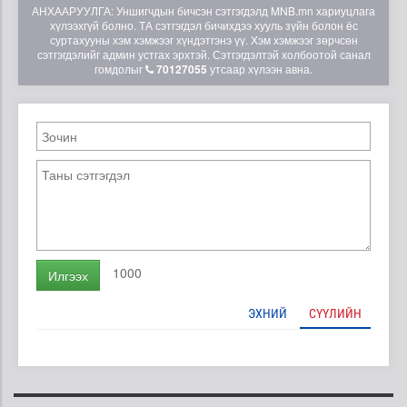
АНХААРУУЛГА: Уншигчдын бичсэн сэтгэгдэлд MNB.mn хариуцлага
хүлээхгүй болно. ТА сэтгэгдэл бичихдээ хууль зүйн болон ёс
суртахууны хэм хэмжээг хүндэтгэнэ үү. Хэм хэмжээг зөрчсөн
сэтгэгдэлийг админ устгах эрхтэй. Сэтгэгдэлтэй холбоотой санал
гомдолыг
70127055
утсаар хүлээн авна.
1000
Илгээх
ЭХНИЙ
СҮҮЛИЙН