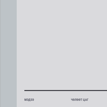
МЭДЭЭ
ЧӨЛӨӨТ ЦАГ