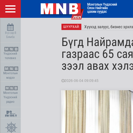
Хүүхэд залуус, бизнес эрхл
ШУУРХАЙ:
8-р сар 8
Бямба
Бүгд Найрамд
газраас 65 са
Үндэсний
телевиз
зээл авах хэл
Монголын
мэдээ
2026-06-04 09:09:45
Монголын
Үндэсний
радио