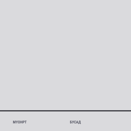
МҮОНРТ
БУСАД