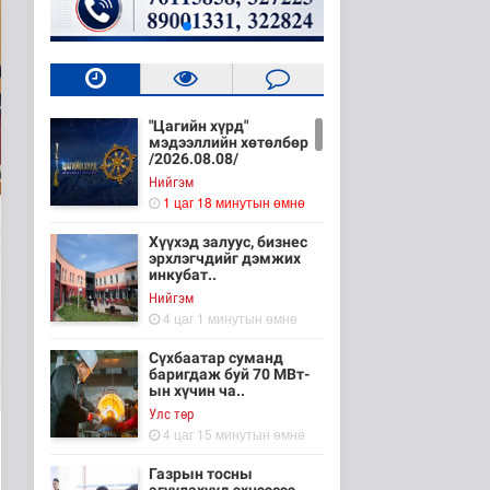
"Цагийн хүрд"
мэдээллийн хөтөлбөр
/2026.08.08/
Нийгэм
1 цаг 18 минутын өмнө
Хүүхэд залуус, бизнес
эрхлэгчдийг дэмжих
инкубат..
Нийгэм
4 цаг 1 минутын өмнө
Сүхбаатар суманд
баригдаж буй 70 МВт-
ын хүчин ча..
Улс төр
4 цаг 15 минутын өмнө
Газрын тосны