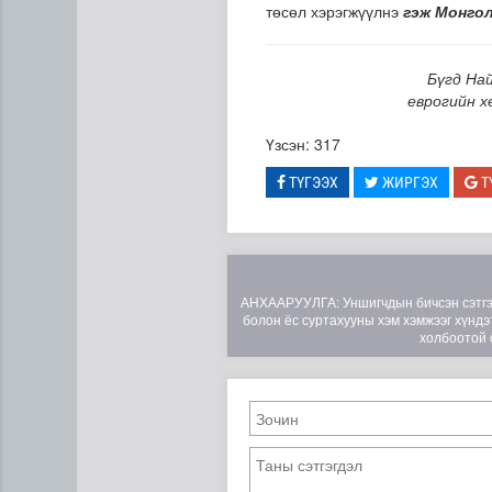
төсөл хэрэгжүүлнэ
гэж Монго
Бүгд На
еврогийн х
Үзсэн: 317
ТҮГЭЭХ
ЖИРГЭХ
Т
ЦАГ АГААР: Улаанбаатарт 
АНХААРУУЛГА: Уншигчдын бичсэн сэтгэгд
болон ёс суртахууны хэм хэмжээг хүндэт
холбоотой 