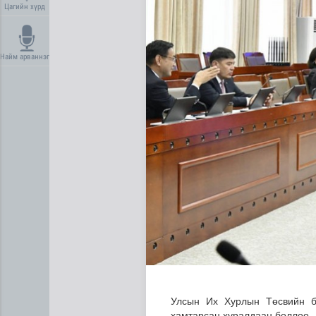
Цагийн хүрд
Найм арваннэг
Сүхбаатар суманд баригдаж
Улсын Их Хурлын Төсвийн б
хамтарсан хуралдаан боллоо.