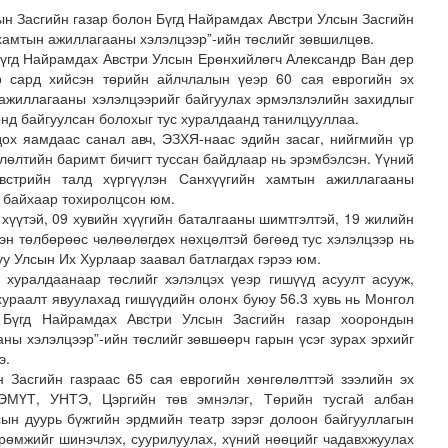
н Засгийн газар болон Бүгд Найрамдах Австри Улсын Засгийн
хамтын ажиллагааны хэлэлцээр”-ийн төслийг зөвшилцөв.
Бүгд Найрамдах Австри Улсын Ерөнхийлөгч Александр Ван дер
 сард хийсэн төрийн айлчлалын үеэр 60 сая еврогийн эх
 ажиллагааны хэлэлцээрийг байгуулах эрмэлзлэлийн захидлыг
нд байгуулсан болохыг тус хуралдаанд танилцууллаа.
дох яамдаас санал авч, ЭЗХЯ-наас эдийн засаг, нийгмийн үр
влөлтийн баримт бичигт туссан байдлаар нь эрэмбэлсэн. Үүний
Австрийн талд хүргүүлэн Санхүүгийн хамтын ажиллагааны
хнээсээ ашиглалтад ороход бэлэн болжээ
о байхаар тохиролцсон юм.
 хүүтэй, 09 хувийн хүүгийн баталгааны шимтгэлтэй, 19 жилийн
сэн төлбөрөөс чөлөөлөгдөх нөхцөлтэй бөгөөд тус хэлэлцээр нь
уу Улсын Их Хурлаар заавал батлагдах гэрээ юм.
хуралдаанаар төслийг хэлэлцэх үеэр гишүүд асуулт асууж,
хураалт явуулахад гишүүдийн олонх буюу 56.3 хувь нь Монгол
 Бүгд Найрамдах Австри Улсын Засгийн газар хоорондын
ны хэлэлцээр”-ийн төслийг зөвшөөрч гарын үсэг зурах эрхийг
э.
 Засгийн газраас 65 сая еврогийн хөнгөлөлттэй зээлийн эх
ЭМҮТ, УНТЭ, Цэргийн төв эмнэлэг, Төрийн тусгай албан
сын дуурь бүжгийн эрдмийн театр зэрэг долоон байгууллагын
рөмжийг шинэчлэх, суурилуулах, хүний нөөцийг чадавхжуулах