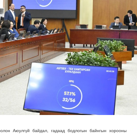
 буй 70 МВт-ын хүчин чадалтай ДЦС-ын технологийн анхн..
олон Аюулгүй байдал, гадаад бодлогын байнгын хорооны