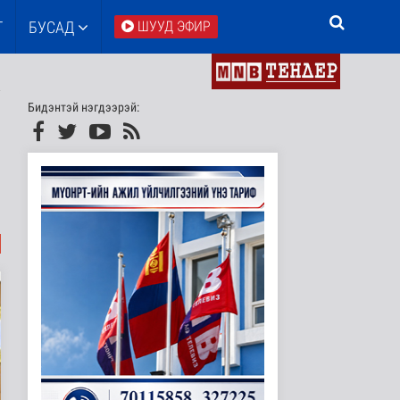
Т
БУСАД
ШУУД ЭФИР
Бидэнтэй нэгдээрэй: