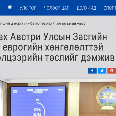
УЛС ТӨР
ЧӨЛӨӨТ ЦАГ
ДЭЛХИЙД
СПОР
эгчдийг дэмжих инкубатор төвүүдийг хотын захын хороо..
ах Австри Улсын Засгийн
я еврогийн хөнгөлөлттэй
элцээрийн төслийг дэмжив