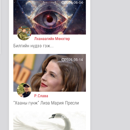
11 цаг 54 минутын өмнө
2026-06-04
Ц.Идэрбат: Мал
эмнэлгийн салбарын
өрсөлдөх чадва..
Нийгэм
11 цаг 3 минутын өмнө
Лханаагийн Мөнхтөр
Геологи, хайгуулын
Билгийн нүдээ гэж...
салбарт “Oxus Metals
AI” комп..
Улс төр
2026-05-14
11 цаг 17 минутын өмнө
COP17 хурлын үеэр
"Нарантуул",
"Дүнжингарав" худ..
Нийгэм
11 цаг 25 минутын өмнө
Р.Слава
"Хааны гүнж” Лиза Мария Пресли
Европ дахь "Монгол гэр"
зусланд 8 улсаас 35
хүүх..
2026-05-14
Энтертайнмент
12 цаг 34 минутын өмнө