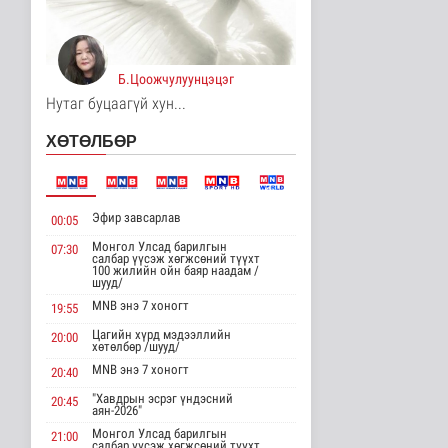
Унгар Улс эрчим хүчээ
хэмнэх зорилгоор
хязгаарла..
Дэлхийд
Б.Цоожчулуунцэцэг
12 цаг 48 минутын өмнө
Нутаг буцаагүй хун...
Явуулын төрийн
ХӨТӨЛБӨР
үйлчилгээгээр иргэд
жолооны болон..
Нийгэм
12 цаг 52 минутын өмнө
Эфир завсарлав
00:05
"Нүүдэлчдийн зан үйл,
баатарлаг тууль" эрдэм
Монгол Улсад барилгын
07:30
салбар үүсэж хөгжсөний түүхт
шин..
100 жилийн ойн баяр наадам /
Танин мэдэхүй
шууд/
12 цаг 4 минутын өмнө
MNB энэ 7 хоногт
19:55
Цагийн хүрд мэдээллийн
МҮОНРТ-ийн Үндэсний
20:00
хөтөлбөр /шууд/
зөвлөлийн даргаар
Н.Монсор д..
MNB энэ 7 хоногт
20:40
Нийгэм
"Хавдрын эсрэг үндэсний
20:45
12 цаг 8 минутын өмнө
аян-2026"
Монгол Улсад барилгын
21:00
АНУ полисиликон
салбар үүсэж хөгжсөний түүхт