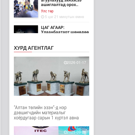
агуулахууд эхнээсээ
ашиглалтад орох..
Улс төр
5 цаг 21 минутын өмнө
ЦАГ АГААР:
Улаанбаатарт шөнөдөө
21 хэм дулаан
Байгаль орчин
ХУРД АГЕНТЛАГ
6 цаг 16 минутын өмнө
Хүүхдийн эрүүл,
2026-01-17
аюулгүй орчинд
суралцах нөхцөлий..
Нийгэм
7 цаг 5 минутын өмнө
“COP Time”-ийн
өргөтгөсөн хуралдаан
болж байна
“Алтан төлийн эзэн”-д нэр
Байгаль орчин
дэвшигчдийн материалыг
8 цаг 12 минутын өмнө
хоёрдугаар сарын 1 хүртэл авна
Туул гол дээгүүр 476
метр урт гүүр барьж
2025-09-26
байна