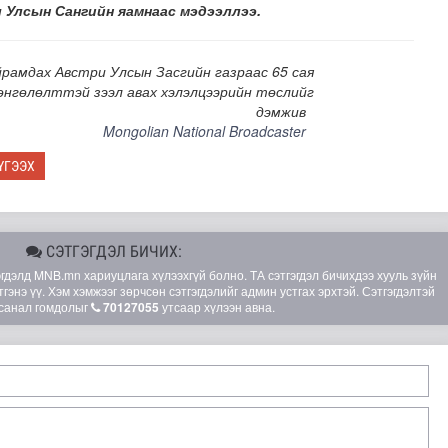
л Улсын Сангийн яамнаас мэдээллээ.
йрамдах Австри Улсын Засгийн газраас 65 сая
өнгөлөлттэй зээл авах хэлэлцээрийн төслийг
дэмжив
Mongolian National Broadcaster
ҮГЭЭХ
шөнөдөө 21 хэм дулаан
СЭТГЭГДЭЛ БИЧИХ:
элд MNB.mn хариуцлага хүлээхгүй болно. ТА сэтгэгдэл бичихдээ хууль зүйн
гэнэ үү. Хэм хэмжээг зөрчсөн сэтгэгдэлийг админ устгах эрхтэй. Сэтгэгдэлтэй
санал гомдолыг
70127055
утсаар хүлээн авна.