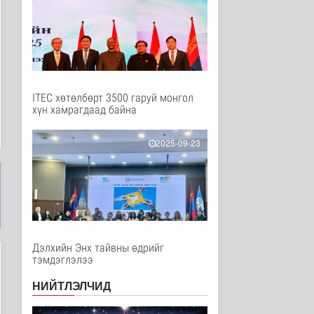
Нийгэм
8 цаг 27 минутын өмнө
Төслийн эхний 87 км-
ээс цааш үргэлжлэх
хэсгүүдэд..
Нийгэм
9 цаг 38 минутын өмнө
ITEC хөтөлбөрт 3500 гаруй монгол
хүн хамрагдаад байна
Ерөнхий сайд БНХАУ-
аас сар бүр 12-15
мянган тонн..
2025-09-23
Улс төр
9 цаг 44 минутын өмнө
Газар чөлөөлөлт, нөхөн
олговрын асуудлыг
хуулийн..
Нийгэм
9 цаг 47 минутын өмнө
Дэлхийн Энх тайвны өдрийг
тэмдэглэлээ
Бамбай хоншоорт
могойд хатгуулахаас
НИЙТЛЭЛЧИД
сэрэмжлээрэй
Эрүүл мэнд