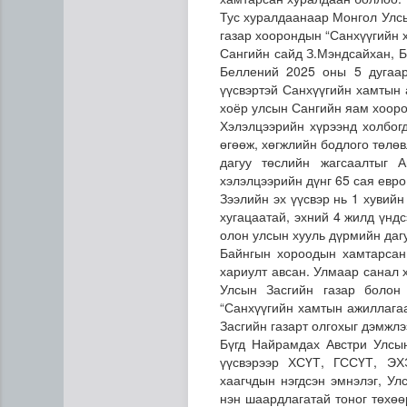
Тус хуралдаанаар Монгол Улсы
газар хоорондын “Санхүүгийн 
Сангийн сайд З.Мэндсайхан, 
Беллений 2025 оны 5 дугаар
үүсвэртэй Санхүүгийн хамтын
хоёр улсын Сангийн яам хооро
Хэлэлцээрийн хүрээнд холбог
өгөөж, хөгжлийн бодлого төлө
дагуу төслийн жагсаалтыг 
Газрын тосны агуулахууд э
хэлэлцээрийн дүнг 65 сая евр
Зээлийн эх үүсвэр нь 1 хувийн
хугацаатай, эхний 4 жилд үнд
олон улсын хууль дүрмийн даг
Байнгын хороодын хамтарсан 
хариулт авсан. Улмаар санал 
Улсын Засгийн газар болон
“Санхүүгийн хамтын ажиллагаа
Засгийн газарт олгохыг дэмжлэ
Бүгд Найрамдах Австри Улсын
үүсвэрээр ХСҮТ, ГССҮТ, ЭХ
хаагчдын нэгдсэн эмнэлэг, Ул
нэн шаардлагатай тоног төхөө