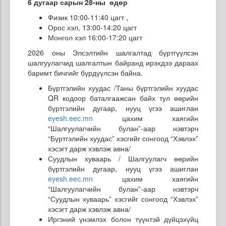
6 дугаар сарын 28-ны өдөр
Физик 10:00-11:40 цагт ,
Орос хэл, 13:00-14:20 цагт
Монгол хэл 16:00-17:20 цагт
2026 оны Элсэлтийн шалгалтад бүртгүүлсэн
шалгуулагчид шалгалтын байранд ирэхдээ дараах
баримт бичгийг бүрдүүлсэн байна.
Бүртгэлийн хуудас /Таны бүртгэлийн хуудас
QR кодоор баталгаажсан байх тул өөрийн
бүртгэлийн дугаар, нууц үгээ ашиглан
eyesh.eec.mn
цахим хаягийн
“Шалгуулагчийн булан”-аар нэвтэрч
“Бүртгэлийн хуудас” хэсгийг сонгоод “Хэвлэх”
хэсэгт дарж хэвлэж авна/
Суудлын хуваарь / Шалгуулагч өөрийн
бүртгэлийн дугаар, нууц үгээ ашиглан
eyesh.eec.mn
цахим хаягийн
“Шалгуулагчийн булан”-аар нэвтэрч
“Суудлын хуваарь” хэсгийг сонгоод “Хэвлэх”
хэсэгт дарж хэвлэж авна/
Иргэний үнэмлэх болон түүнтэй дүйцэхүйц