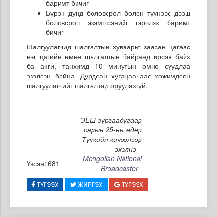
баримт бичиг
Бүрэн дунд боловсрол болон түүнээс дээш
боловсрол эзэмшсэнийг гэрчлэх баримт
бичиг
Шалгуулагчид шалгалтын хуваарьт заасан цагаас
нэг цагийн өмнө шалгалтын байранд ирсэн байх
ба анги, танхимд 10 минутын өмнө суудлаа
эзэлсэн байна. Дурдсан хугацаанаас хожимдсон
шалгуулагчийг шалгалтад оруулахгүй.
ЭЕШ зургаадугаар
сарын 25-ны өдөр
Түүхийн хичээлээр
эхэлнэ
Mongolian National
Үзсэн: 681
Broadcaster
ТҮГЭЭХ
ЖИРГЭХ
ТҮГЭЭХ