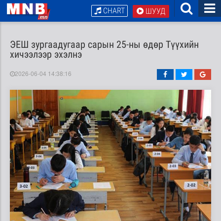
CHART
ШУУД
ЭЕШ зургаадугаар сарын 25-ны өдөр Түүхийн
хичээлээр эхэлнэ
2026-06-04 14:38:16