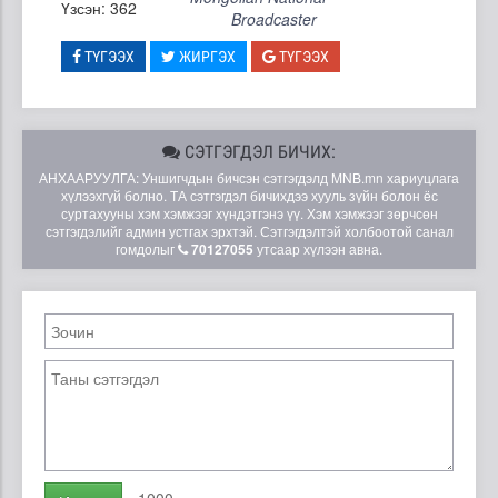
Үзсэн: 362
Broadcaster
ТҮГЭЭХ
ЖИРГЭХ
ТҮГЭЭХ
СЭТГЭГДЭЛ БИЧИХ:
АНХААРУУЛГА: Уншигчдын бичсэн сэтгэгдэлд MNB.mn хариуцлага
хүлээхгүй болно. ТА сэтгэгдэл бичихдээ хууль зүйн болон ёс
суртахууны хэм хэмжээг хүндэтгэнэ үү. Хэм хэмжээг зөрчсөн
сэтгэгдэлийг админ устгах эрхтэй. Сэтгэгдэлтэй холбоотой санал
гомдолыг
70127055
утсаар хүлээн авна.