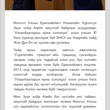
Монгол Улсын Ерөнхийлөгч Ухнаагийн Хүрэлсүх
Зүүн хойд Азийн аюулгүй байдлын асуудлаарх
“Улаанбаатарын яриа хэлэлцээ” олон улсын XI
бага хуралд оролцож буй БНСУ-ын Нэгдлийн сайд
Жон Дун Ён-ыг хүлээн авч уулзлаа.
Хоёр орны харилцаа, хамтын ажиллагаа
“Стратегийн түншлэл”-ийн түвшинд гүнзгийрэн
хөгжиж, хоёр улс төдийгүй олон улс, бүс нутгийн
тавцанд өргөжин тэлж буйг Ерөнхийлөгч онцлов.
2013 онд эрдэмтэн судлаачдын санал солилцох
нээлттэй индэр хэлбэрээр болж байсан
“Улаанбаатарын яриа хэлэлцээ” олон улсын бага
хурал өдгөө бүс нутагт итгэлцлийг бэхжүүлэх чухал
тавцан болон хөгжиж буйг тэмдэглэлээ.
Мөн Зүүн хойд Азийн бүс нутгийн энх тайван,
аюулгүй байдлыг хангахын төлөөх Монгол Улсын
хүч чармайлтыг солонгосын тал тууштай дэмжиж,