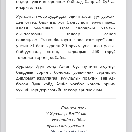
өндөр түвшинд оролцож байгаад баяртай буйгаа
илэрхийллээ.
Уулзалтын үеэр худалдаа, эдийн засаг, уул уурхай,
дэд бүтэц, барилга, хот байгуулалт, эрүүл мэнд,
аялал жуулчлал зэрэг салбарын хамтын
ажиллагааны талаар санал
солилцлоо. “Улаанбаатарын яриа хэлэлцээ” олон
улсын XI бага хуралд 30 орчим улс, олон улсын
байгууллага, дотоод, гадаадын 250 гаруй
төлөөлөгч оролцож байна.
Хурлаар Зүүн хойд Азийн бүс нутгийн аюулгүй
байдлын сорилт, боломж, урьдчилан сэргийлэх
дипломат ажиллагаа, зуучлалын практик, Төв Ази
болон Зүүн хойд Азийг холбох ногоон эрчим
хүчний коридор зэргийн талаар ярилцах юм.
Ерөнхийлөгч
У.Хүрэлсүх БНСУ-ын
Нэгдлийн сайдыг
хүлээн авч уулзлаа
Mongolian National