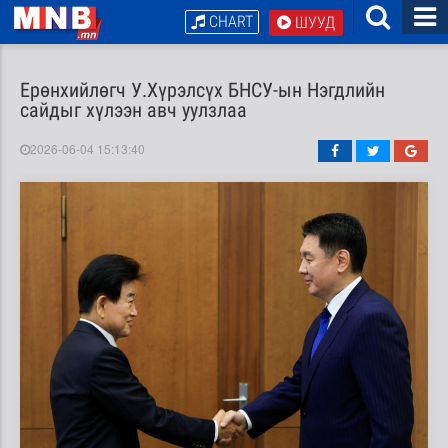
CHART
ШУУД
Ерөнхийлөгч У.Хүрэлсүх БНСУ-ын Нэгдлийн
сайдыг хүлээн авч уулзлаа
2026-06-04 15:13:40