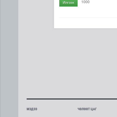
1000
Илгээх
МЭДЭЭ
ЧӨЛӨӨТ ЦАГ