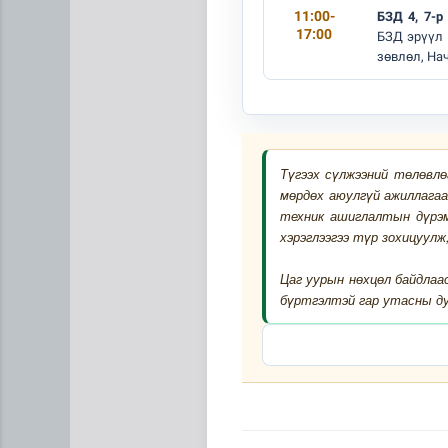
11:00-
БЗД 4, 7-р
17:00
БЗД эрүүл 
зөвлөл, На
Түгээх сүлжээний төлөвл
мөрдөх аюулгүй ажиллагаа
техник ашиглалтын дүрэм”
хэрэглээгээ түр зохицуулж
Цаг уурын нөхцөл байдлаа
бүртгэлтэй гар утасны ду