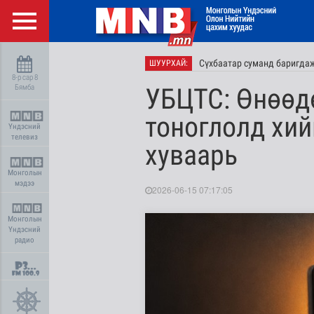
Сүхбаатар суманд баригдаж
ШУУРХАЙ:
8-р сар 8
Бямба
УБЦТС: Өнөөд
тоноглолд хий
Үндэсний
телевиз
хуваарь
Монголын
мэдээ
2026-06-15 07:17:05
Монголын
Үндэсний
радио