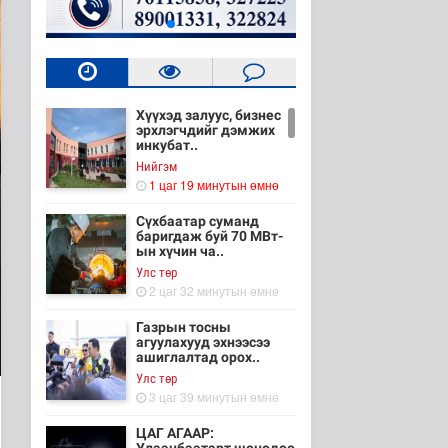
Хүүхэд залуус, бизнес
эрхлэгчдийг дэмжих
инкубат..
Нийгэм
1 цаг 19 минутын өмнө
Сүхбаатар суманд
баригдаж буй 70 МВт-
ын хүчин ча..
Улс төр
2 цаг 32 минутын өмнө
Газрын тосны
агуулахууд эхнээсээ
ашиглалтад орох..
Улс төр
3 цаг 39 минутын өмнө
ЦАГ АГААР: