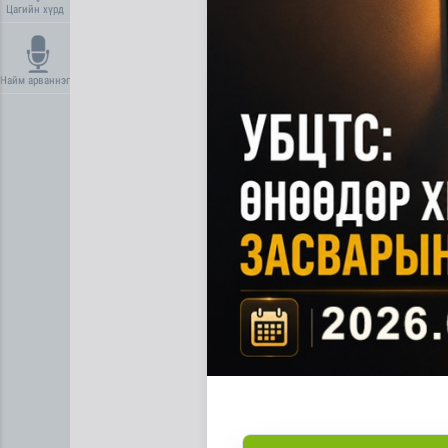
Цагийн хүрд
Найм арваннэг
Газрын тосны агуулахууд э