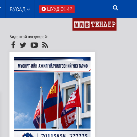
Т
БУСАД
ШУУД ЭФИР
Бидэнтэй нэгдээрэй: