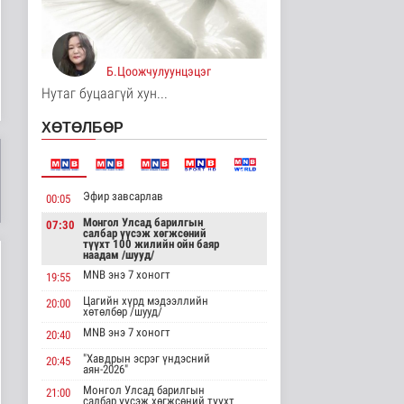
Явуулын төрийн
үйлчилгээгээр иргэд
жолооны болон..
Нийгэм
Б.Цоожчулуунцэцэг
9 цаг 10 минутын өмнө
Нутаг буцаагүй хун...
"Нүүдэлчдийн зан үйл,
ХӨТӨЛБӨР
баатарлаг тууль" эрдэм
шин..
Танин мэдэхүй
9 цаг 21 минутын өмнө
Эфир завсарлав
00:05
МҮОНРТ-ийн Үндэсний
зөвлөлийн даргаар
Монгол Улсад барилгын
07:30
салбар үүсэж хөгжсөний
Н.Монсор д..
түүхт 100 жилийн ойн баяр
Нийгэм
наадам /шууд/
9 цаг 25 минутын өмнө
MNB энэ 7 хоногт
19:55
Цагийн хүрд мэдээллийн
АНУ полисиликон
20:00
хөтөлбөр /шууд/
бүтээгдэхүүнд 15
хувийн тариф но..
MNB энэ 7 хоногт
20:40
Дэлхийд
"Хавдрын эсрэг үндэсний
20:45
10 цаг 30 минутын өмнө
аян-2026"
Монгол Улсад барилгын
21:00
Торгоны замын цуваа
салбар үүсэж хөгжсөний түүхт