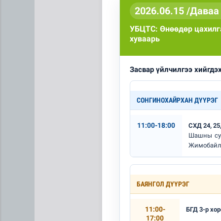
2026.06.15 /Даваа 
УБЦТС: Өнөөдөр цахилга
хуваарь
Засвар үйлчилгээ хийгдэ
ЦАГ АГААР: Улаанбаатарт 
СОНГИНОХАЙРХАН ДҮҮРЭГ
11:00-18:00
СХД 24, 25,
Шашны сург
Жимобайл,
БАЯНГОЛ ДҮҮРЭГ
11:00-
БГД 3-р хо
17:00