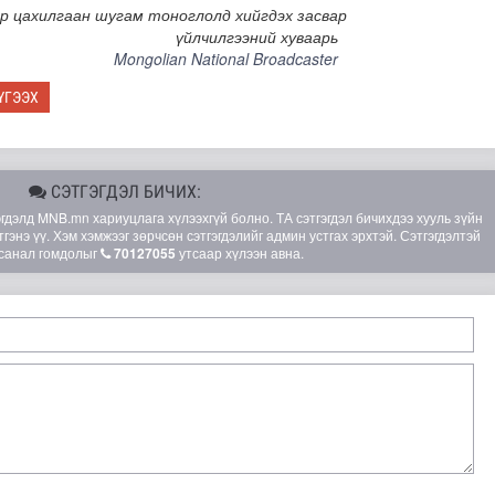
р цахилгаан шугам тоноглолд хийгдэх засвар
үйлчилгээний хуваарь
Mongolian National Broadcaster
ҮГЭЭХ
СЭТГЭГДЭЛ БИЧИХ:
элд MNB.mn хариуцлага хүлээхгүй болно. ТА сэтгэгдэл бичихдээ хууль зүйн
гэнэ үү. Хэм хэмжээг зөрчсөн сэтгэгдэлийг админ устгах эрхтэй. Сэтгэгдэлтэй
санал гомдолыг
70127055
утсаар хүлээн авна.