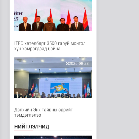
Нийгэм
6 цаг 56 минутын өмнө
Ерөнхий сайд БНХАУ-
аас сар бүр 12-15
мянган тонн..
Улс төр
6 цаг 1 минутын өмнө
ITEC хөтөлбөрт 3500 гаруй монгол
хүн хамрагдаад байна
Газар чөлөөлөлт, нөхөн
олговрын асуудлыг
хуулийн..
2025-09-23
Нийгэм
6 цаг 4 минутын өмнө
Бамбай хоншоорт
могойд хатгуулахаас
сэрэмжлээрэй
Эрүүл мэнд
8 цаг 12 минутын өмнө
Дэлхийн Энх тайвны өдрийг
тэмдэглэлээ
Ц.Идэрбат: Мал
эмнэлгийн салбарын
НИЙТЛЭЛЧИД
өрсөлдөх чадва..
Нийгэм