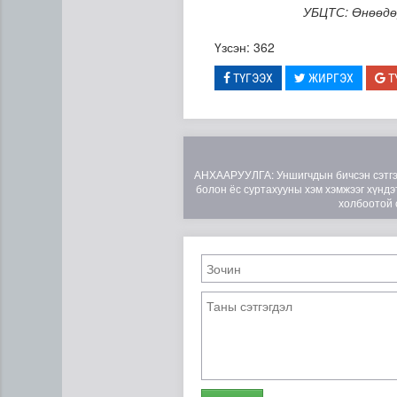
УБЦТС: Өнөөдө
Үзсэн: 362
ТҮГЭЭХ
ЖИРГЭХ
Т
АНХААРУУЛГА: Уншигчдын бичсэн сэтгэгд
болон ёс суртахууны хэм хэмжээг хүндэт
холбоотой 