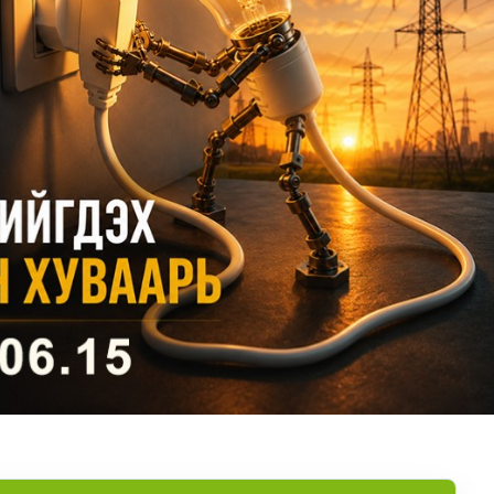
хнээсээ ашиглалтад ороход бэлэн болжээ