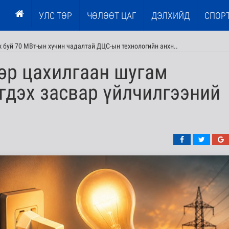
УЛС ТӨР
ЧӨЛӨӨТ ЦАГ
ДЭЛХИЙД
СПОР
 буй 70 МВт-ын хүчин чадалтай ДЦС-ын технологийн анхн..
өр цахилгаан шугам
гдэх засвар үйлчилгээний