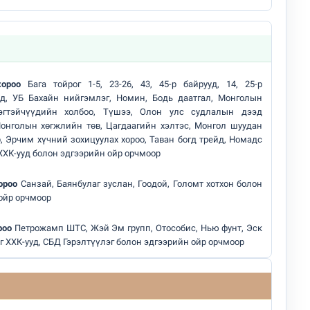
ороо
Бага тойрог 1-5, 23-26, 43, 45-р байрууд, 14, 25-р
үд, УБ Бахайн нийгэмлэг, Номин, Бодь даатгал, Монголын
эгтэйчүүдийн холбоо, Түшээ, Олон улс судлалын дээд
Монголын хөгжлийн төв, Цагдаагийн хэлтэс, Монгол шуудан
р, Эрчим хүчний зохицуулах хороо, Таван богд трейд, Номадс
ХХК-ууд болон эдгээрийн ойр орчмоор
чинд суралцах нөхцөлийг бүрдүүлэх хүрээнд ДЭМБ-тай х..
хороо
Санзай, Баянбулаг зуслан, Гоодой, Голомт хотхон болон
ойр орчмоор
роо
Петрожамп ШТС, Жэй Эм групп, Отособис, Нью фунт, Эск
 ХХК-ууд, СБД Гэрэлтүүлэг болон эдгээрийн ойр орчмоор