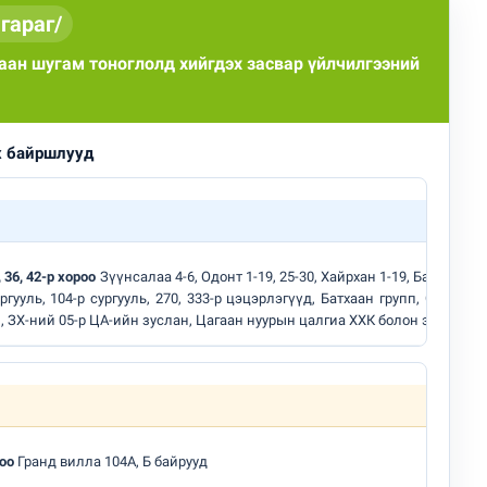
гараг/
ан шугам тоноглолд хийгдэх засвар үйлчилгээний
х байршлууд
шөнөдөө 21 хэм дулаан
 36, 42-р хороо
Зүүнсалаа 4-6, Одонт 1-19, 25-30, Хайрхан 1-19, Баянхайр
ууль, 104-р сургууль, 270, 333-р цэцэрлэгүүд, Батхаан групп, Сарны ч
 ЗХ-ний 05-р ЦА-ийн зуслан, Цагаан нуурын цалгиа ХХК болон эдгээрий
роо
Гранд вилла 104А, Б байрууд