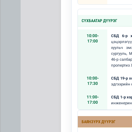
СҮХБААТАР ДҮҮРЭГ
10:00-
СБД 6-р х
17:00
цэцэрлэгү
хуульч эм
сургууль, 
46-р салба
пропертиз 
Хүүхдийн эрүүл, аюулгүй ор
10:00-
СБД 19-р 
17:30
эдгээрийн 
11:00-
СБД 1-р хо
17:00
инженеринг
БАЯНЗҮРХ ДҮҮРЭГ