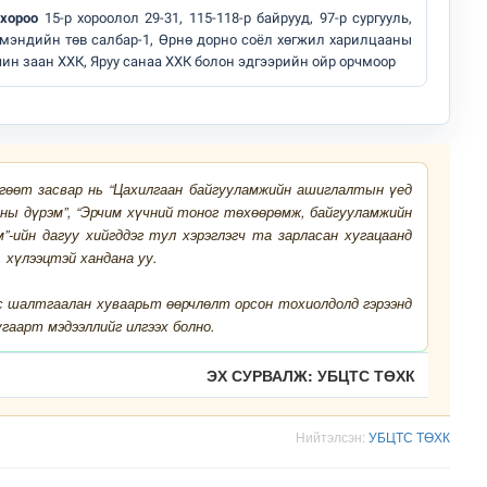
 хороо
15-р хороолол 29-31, 115-118-р байрууд, 97-р сургууль,
мэндийн төв салбар-1, Өрнө дорно соёл хөгжил харилцааны
чин заан ХХК, Яруу санаа ХХК болон эдгээрийн ойр орчмоор
өгөөт засвар нь “Цахилгаан байгууламжийн ашиглалтын үед
ны дүрэм”, “Эрчим хүчний тоног төхөөрөмж, байгууламжийн
-ийн дагуу хийгддэг тул хэрэглэгч та зарласан хугацаанд
, хүлээцтэй хандана уу.
с шалтгаалан хуваарьт өөрчлөлт орсон тохиолдолд гэрээнд
гаарт мэдээллийг илгээх болно.
ЭХ СУРВАЛЖ: УБЦТС ТӨХК
Нийтэлсэн:
УБЦТС ТӨХК