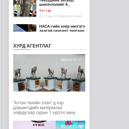
төвүүдийн засвар,
шинэчлэлийг б..
Улс төр
13 цаг 43 минутын өмнө
НАСА-гийн хоёр нисгэгч
задгай сансарт зургаан
ца..
Танин мэдэхүй
ХУРД АГЕНТЛАГ
13 цаг 58 минутын өмнө
Эртний ойг
2026-01-17
хамгаалахын тулд
Канадын иргэд мод бэ..
Дэлхийд
13 цаг 5 минутын өмнө
ЦАГ АГААР:
Улаанбаатарт шөнөдөө
18 хэм дулаан
“Алтан төлийн эзэн”-д нэр
Байгаль орчин
дэвшигчдийн материалыг
13 цаг 25 минутын өмнө
хоёрдугаар сарын 1 хүртэл авна
Кибер халдлага,
зөрчлийг E-Mongolia
2025-09-26
системээр да..