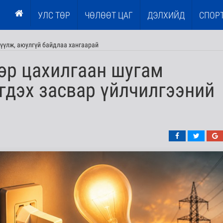
УЛС ТӨР
ЧӨЛӨӨТ ЦАГ
ДЭЛХИЙД
СПОР
үүлж, аюулгүй байдлаа хангаарай
өр цахилгаан шугам
гдэх засвар үйлчилгээний