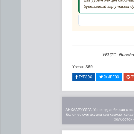
бүртгэлтэй гар утасны ду
УБЦТС: Өнөөдө
Үзсэн: 369
ТҮГЭЭХ
ЖИРГЭХ
Т
АНХААРУУЛГА: Уншигчдын бичсэн сэтгэгд
болон ёс суртахууны хэм хэмжээг хүндэт
холбоотой 