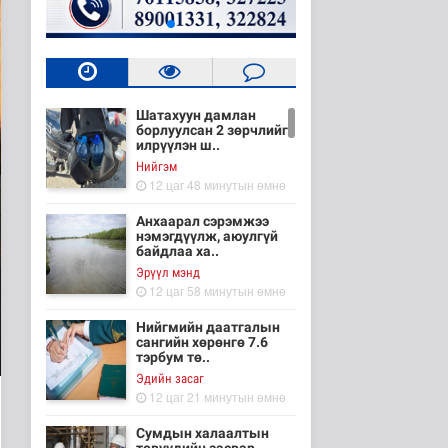
Шатахуун дамлан
борлуулсан 2 зөрчлийг
илрүүлэн ш..
Нийгэм
12 цаг 48 минутын өмнө
Анхаарал сэрэмжээ
нэмэгдүүлж, аюулгүй
байдлаа ха..
Эрүүл мэнд
12 цаг 58 минутын өмнө
Нийгмийн даатгалын
сангийн хөрөнгө 7.6
тэрбум тө..
Эдийн засаг
12 цаг 21 минутын өмнө
Сумдын халаалтын