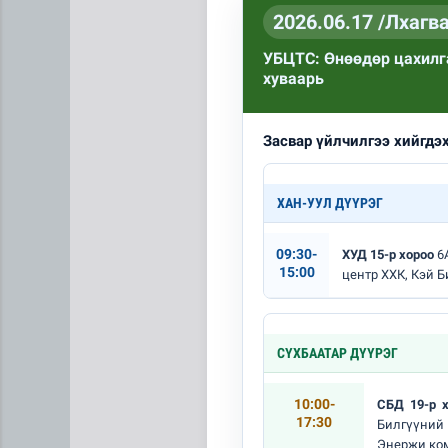
2026.06.17 /Лхагва
УБЦТС: Өнөөдөр цахилга
хуваарь
Засвар үйлчилгээ хийгдэ
Сумдын халаалтын төвүүдий
ХАН-УУЛ ДҮҮРЭГ
09:30-
ХУД 15-р хороо
6А
15:00
центр ХХК, Кэй Б
СҮХБААТАР ДҮҮРЭГ
10:00-
СБД 19-р 
17:30
Билгүүний
Энержи ком