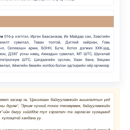
ум
016-р нэгтгэл, Иргэн Баасанжав, Их Майдар сан, Зэвсгийн
Тахилт сувилал, Таван толгой, Дэглий хайрхан, Говь
нл, Селевэшн арми, БОНН, Бүти, Хотол дэгжих ХХК-ууд,
тхон, ДЭХГ усны нөөц, Ахмадын сувилал, МТ ШТС, Шунхлай
петролиум ШТС, Цагдаагийн зуслан, Хаан банк, Бяцхан
вилал, Аймгийн бөхийн холбоо болон эдгээрийн ойр орчмоор
лд Канадын иргэд мод бэлтгэгчдийн замыг хааж байна
өгөөт засвар нь “Цахилгаан байгууламжийн ашиглалтын үед
ны дүрэм”, “Эрчим хүчний тоног төхөөрөмж, байгууламжийн
-ийн дагуу хийгддэг тул хэрэглэгч та зарласан хугацаанд
, хүлээцтэй хандана уу.
с шалтгаалан хуваарьт өөрчлөлт орсон тохиолдолд гэрээнд