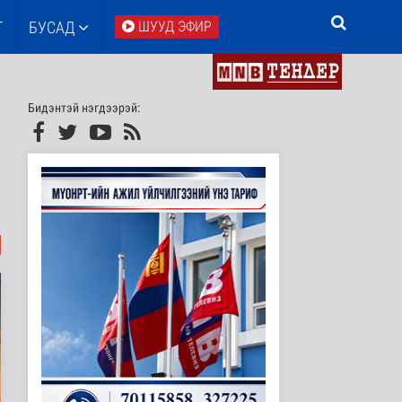
Т
БУСАД
ШУУД ЭФИР
Бидэнтэй нэгдээрэй: