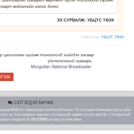
гаарт мэдээллийг илгээх болно.
ЭХ СУРВАЛЖ: УБЦТС ТӨХК
Нийтэлсэн:
УБЦТС ТӨХК
р цахилгаан шугам тоноглолд хийгдэх засвар
үйлчилгээний хуваарь
Mongolian National Broadcaster
ҮГЭЭХ
СЭТГЭГДЭЛ БИЧИХ:
элд MNB.mn хариуцлага хүлээхгүй болно. ТА сэтгэгдэл бичихдээ хууль зүйн
гэнэ үү. Хэм хэмжээг зөрчсөн сэтгэгдэлийг админ устгах эрхтэй. Сэтгэгдэлтэй
санал гомдолыг
70127055
утсаар хүлээн авна.