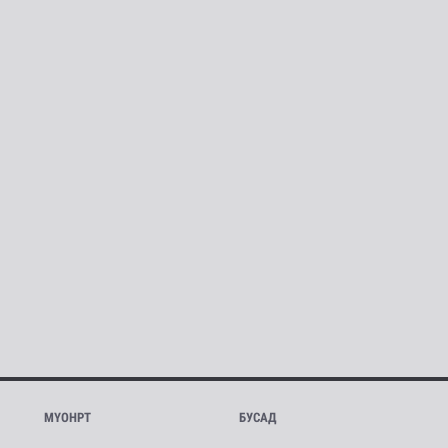
МҮОНРТ
БУСАД