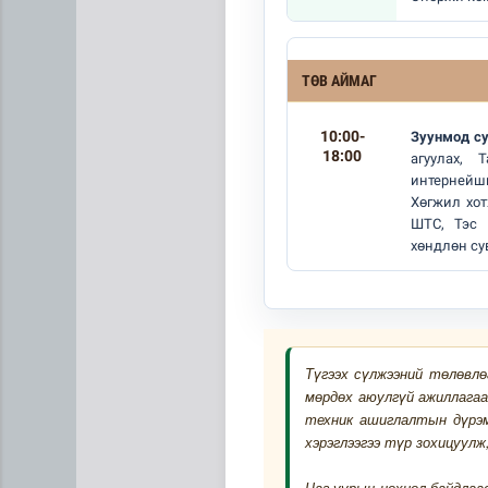
ТӨВ АЙМАГ
10:00-
Зуунмод с
18:00
агуулах, 
интернейш
Хөгжил хо
ШТС, Тэс 
хөндлөн су
Эртний ойг хамгаалахын ту
Түгээх сүлжээний төлөвл
мөрдөх аюулгүй ажиллагаа
техник ашиглалтын дүрэм”
хэрэглээгээ түр зохицуулж
Цаг уурын нөхцөл байдлаа