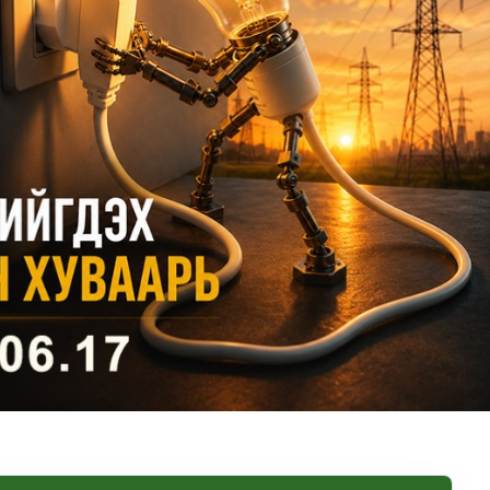
н хөрөнгө 7.6 тэрбум төгрөгөөр арвижлаа