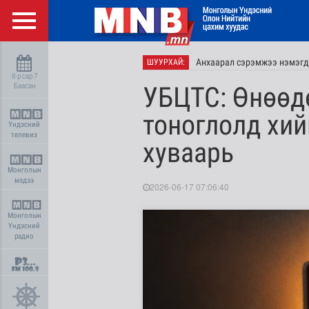
Анхаарал сэрэмжээ нэмэгд
ШУУРХАЙ:
8-р сар 7
Баасан
УБЦТС: Өнөөд
тоноглолд хий
Үндэсний
телевиз
хуваарь
Монголын
мэдээ
2026-06-17 07:06:40
Монголын
Үндэсний
радио