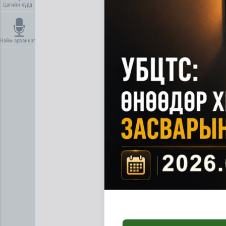
Цагийн хүрд
Найм арваннэг
Нийгмийн даатгалын сангий