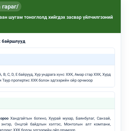
 гараг/
ан шугам тоноглолд хийгдэх засвар үйлчилгээний
х байршлууд
н засвар, шинэчлэлийг бүрэн хийж, хувийн хэвшил рүү м..
, В, С, D, E байрууд, Хур ундрага хүнс ХХК, Амар стар ХХК, Хурд
и Таур пропертис ХХК болон эдгээрийн ойр орчмоор
хороо
Хандгайтын богино, Хуурай мухар, Баянбулаг, Санзай,
 энгэр, Онцгой байдлын хэлтэс, Монголын алт компани,
плекс ХХК болон эдгээрийн ойр орчмоор