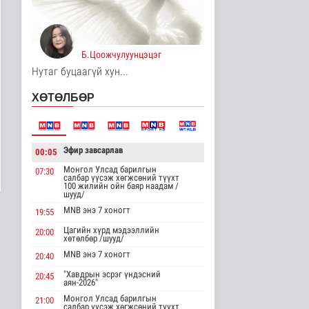
14 цаг 10 минутын өмнө
Хирошимад иргэд
Японы зэвсгийн
Б.Цоожчулуунцэцэг
экспортын бодлогы..
Дэлхийд
Нутаг буцаагүй хун...
14 цаг 22 минутын өмнө
ХӨТӨЛБӨР
Трамп Ирантай
тохиролцоонд хүрэх
шинэ гарц эрэлх..
Дэлхийд
Эфир завсарлав
00:05
15 цаг 30 минутын өмнө
Монгол Улсад барилгын
07:30
салбар үүсэж хөгжсөний түүхт
Европ даяар хэт халалт
100 жилийн ойн баяр наадам /
эрчимжиж байна
шууд/
Дэлхийд
MNB энэ 7 хоногт
19:55
15 цаг 39 минутын өмнө
Цагийн хүрд мэдээллийн
20:00
хөтөлбөр /шууд/
Голууд үертэй байна
MNB энэ 7 хоногт
20:40
Байгаль орчин
"Хавдрын эсрэг үндэсний
15 цаг 56 минутын өмнө
20:45
аян-2026"
Монгол Улсад барилгын
21:00
салбар үүсэж хөгжсөний түүхт