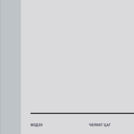
МЭДЭЭ
ЧӨЛӨӨТ ЦАГ