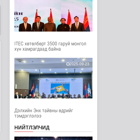
Нийгэм
1 цаг 14 минутын өмнө
АИ-92 авсан 7000 гаруй
иргэн тухайн өдрөө
дахин ..
Нийгэм
2 цаг 38 минутын өмнө
ITEC хөтөлбөрт 3500 гаруй монгол
хүн хамрагдаад байна
Автомашины улсын
дугаар сондгой тоогоор
төгссөн ..
2025-09-23
Нийгэм
3 цаг 43 минутын өмнө
УБЦТС: Өнөөдөр
цахилгаан шугам
тоноглолд хийгдэх..
Нийгэм
3 цаг 46 минутын өмнө
Дэлхийн Энх тайвны өдрийг
тэмдэглэлээ
ЦАГ АГААР:
Улаанбаатарт өдөртөө
НИЙТЛЭЛЧИД
30 хэм дулаан
Байгаль орчин