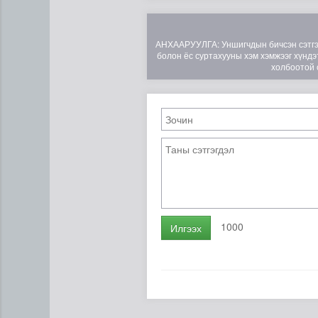
АНХААРУУЛГА: Уншигчдын бичсэн сэтгэгд
болон ёс суртахууны хэм хэмжээг хүндэт
холбоотой 
1000
Илгээх