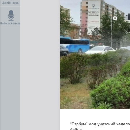
Цагийн хүрд
Найм арваннэг
Манай улс Польш улстай хө
“Тэрбум” мод үндэсний хөдөлг
байна.