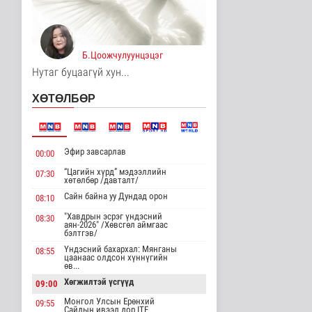
Дипломат
төлөөлөгчийн
газруудын
төлөөлөгчид COP1..
Б.Цоожчулуунцэцэг
Улс төр
16 цаг 19 минутын өмнө
Нутаг буцаагүй хун...
Н.Номтойбаяр:
ХӨТӨЛБӨР
Аймгуудад тулгамдаж
буй асуудлууды..
Улс төр
17 цаг 2 минутын өмнө
Эфир завсарлав
00:00
Нийтийн тээврийн
“Цагийн хүрд” мэдээллийн
07:30
Ч:19А чиглэлийн
хөтөлбөр /давталт/
замналд түр хуг..
Сайн байна уу Дундад орон
08:10
Нийгэм
17 цаг 7 минутын өмнө
"Хавдрын эсрэг үндэсний
08:30
аян-2026" /Хөвсгөл аймгаас
бэлтгэв/
Лаг шатаах үйлдвэр
Үндэсний бахархал: Мянганы
08:55
ашиглалтад орсноор
цаанаас олдсон хүннүгийн
хоногт 250..
өв...
Нийгэм
Хөгжилтэй үсгүүд
09:00
18 цаг 38 минутын өмнө
Монгол Улсын Ерөнхий
09:55
Сайдын ивээл дор ITF