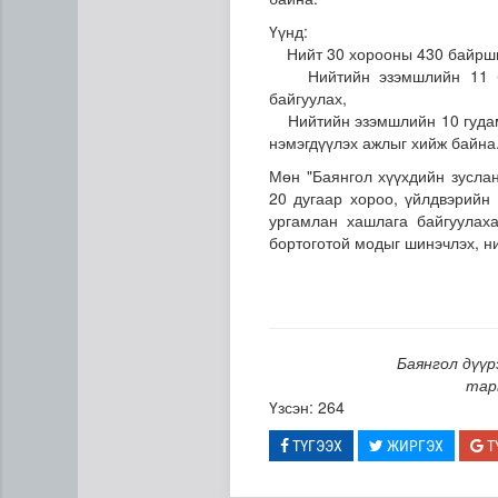
Үүнд:
Нийт 30 хорооны 430 байршилд
Нийтийн эзэмшлийн 11 бай
байгуулах,
Нийтийн эзэмшлийн 10 гудамж
нэмэгдүүлэх ажлыг хийж байна
Мөн "Баянгол хүүхдийн зуслан
20 дугаар хороо, үйлдвэрийн
Одон орны судлаачид нарны
ургамлан хашлага байгуулах
бортоготой модыг шинэчлэх, н
Баянгол дүүр
тар
Үзсэн: 264
ТҮГЭЭХ
ЖИРГЭХ
Т