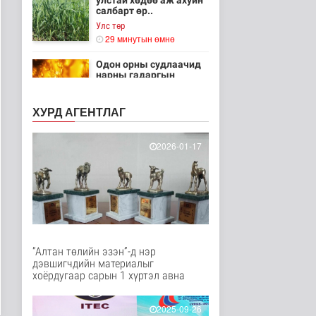
улстай хөдөө аж ахуйн
салбарт өр..
Улс төр
29 минутын өмнө
Одон орны судлаачид
нарны гадаргын
хамгийн өндөр..
Дэлхийд
ХУРД АГЕНТЛАГ
32 минутын өмнө
Боловсролын сайд
2026-01-17
Л.Энх-Амгалан
"Pearson" компани..
Улс төр
37 минутын өмнө
Б.Сэмжидмаа:
Зөвшөөрлийн шинжтэй
103 бүртгэлээс ..
“Алтан төлийн эзэн”-д нэр
Нийгэм
дэвшигчдийн материалыг
55 минутын өмнө
хоёрдугаар сарын 1 хүртэл авна
Төмөр замчдын
мэргэжлийн өдөрт
2025-09-26
зориулсан баяр на..