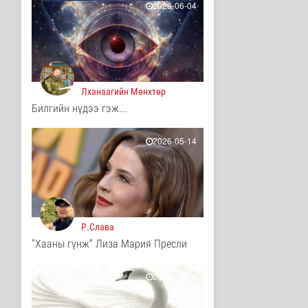
3 цаг 58 минутын өмнө
2026-06-04
Монгол Улсын Төрийн
дуулал
Энтертайнмент
4 цаг 43 минутын өмнө
Лханаагийн Мөнхтөр
"Цагийн хүрд"
Билгийн нүдээ гэж...
мэдээллийн хөтөлбөр
/2026.08.06/
Нийгэм
2026-05-14
14 цаг 41 минутын өмнө
Даланзадгад хот 2028
онд шинэ ДЦС-тай
болно
Улс төр
16 цаг 7 минутын өмнө
Р.Слава
"Хааны гүнж” Лиза Мария Пресли
Дундговь аймагт
Нарны цахилгаан
станц барих ажил..
2026-05-14
Улс төр
16 цаг 11 минутын өмнө