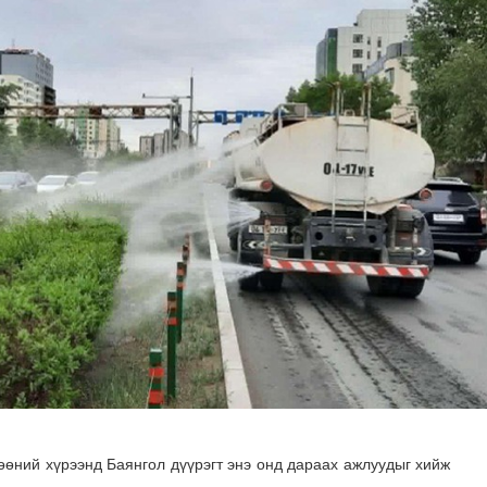
дөө аж ахуйн салбарт өргөн хүрээнд хамтран ажиллах бо..
өөний хүрээнд Баянгол дүүрэгт энэ онд дараах ажлуудыг хийж