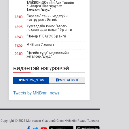
Дархан-Уул аймагт 77
ТАЕКВОН-ДО-гийн Ази Тивийн
автомашины
XI Аварга Шалгаруулах
Тэмцээн /шууд/
зогсоолын бүтээ..
“Гарваль” танин мэдэхүйн
Нийгэм
18:00
нэвтрүүлэг /Эсгий/
18 цаг 42 минутын өмнө
Хүүхэлдэйн кино: “Аврагч
18:25
нохдын адал явдал” 5-р анги
Энэ оны эхний хагас
жилд авто бензин 505.2
“Номер 1” ОАУСК 5-р анги
18:40
мянга..
MNB энэ 7 хоногт
19:55
Нийгэм
18 цаг 52 минутын өмнө
“Цагийн хүрд” мэдээллийн
20:00
хөтөлбөр /шууд/
“Хотын дарга сонсож
MNB энэ 7 хоногт
20:40
байна” 150150 тусгай
БИДЭНТЭЙ НЭГДЭЭРЭЙ
дугаары..
Хөндөх сэдэв: Эмийн чанар
20:45
Нийгэм
100% уралдаант, танин
/MNBMN_NEWS
/MNBWEBSITE
21:15
18 цаг 56 минутын өмнө
мэдэхүйн нэвтрүүлэг S2 #9
“Эргүүлэг” ОАУСК 5-р анги”
22:15
Tweets by MNBmn_news
Төрийн үйлчилгээг
иргэдэд ойртуулна
Эргэх дөрвөн цаг /Баянхонгор
23:30
аймгаас бэлтгэв/
Нийгэм
19 цаг 31 минутын өмнө
Copyright © 2026 Монголын Үндэсний Олон Нийтийн Радио Телевиз.
НИТХ-ын ээлжит VIII
хуралдаанаар иргэдээс