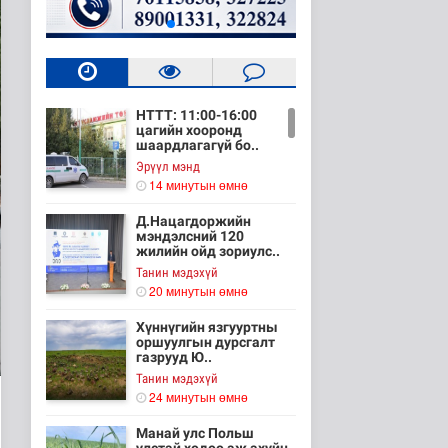
НТТТ: 11:00-16:00
цагийн хооронд
шаардлагагүй бо..
Эрүүл мэнд
14 минутын өмнө
Д.Нацагдоржийн
мэндэлсний 120
жилийн ойд зориулс..
Танин мэдэхүй
20 минутын өмнө
Хүннүгийн язгууртны
оршуулгын дурсгалт
газрууд Ю..
Танин мэдэхүй
24 минутын өмнө
Манай улс Польш