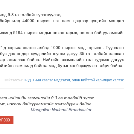
 9.3 га талбайг зүлэгжүүлэх,
ршилд 44000 ширхэг нэг наст цэцгээр цэцгийн мандал
инд 5194 ширхэг модыг нөхөн тарьж, ногоон байгууламжийг
.
"-д харьяа хэлтэс албад 1000 ширхэг мод тарьсан. Түүнчлэн
 бүс дэх өндөр хүчдэлийн шугам дагуу 35 га талбайг хашсан
 гадаргын хамгийн өндөр нягтралтай гэрэл зургийг анх ..
аар ажиллаж байна. Нийтийн эзэмшлийн гол гудамж дагуух
ийтийн эзэмшилд байгаа мод бутыг хэлбэржүүлэн тайрч байна.
Нийтэлсэн:
НЗДТГ-ын хэвлэл мэдээлэл, олон нийттэй харилцах хэлтэс
эгт нийтийн эзэмшлийн 9.3 га талбайд зүлэг
ьж, ногоон байгууламжийг нэмэгдүүлж байна
Mongolian National Broadcaster
ҮГЭЭХ