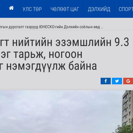
УЛС ТӨР
ЧӨЛӨӨТ ЦАГ
ДЭЛХИЙД
СПОР
лгын дурсгалт газрууд ЮНЕСКО-гийн Дэлхийн соёлын өвд ..
гт нийтийн эзэмшлийн 9.3
лэг тарьж, ногоон
г нэмэгдүүлж байна