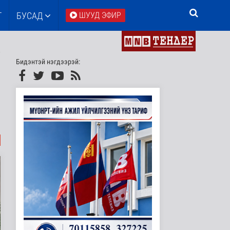
Т
БУСАД
ШУУД ЭФИР
Бидэнтэй нэгдээрэй: