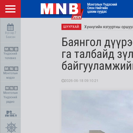
Хүннүгийн язгууртны оршуу
ШУУРХАЙ:
8-р сар 7
Баасан
Баянгол дүүрэ
га талбайд зү
Үндэсний
телевиз
байгууламжий
Монголын
мэдээ
2026-06-18 09:10:21
Монголын
Үндэсний
радио