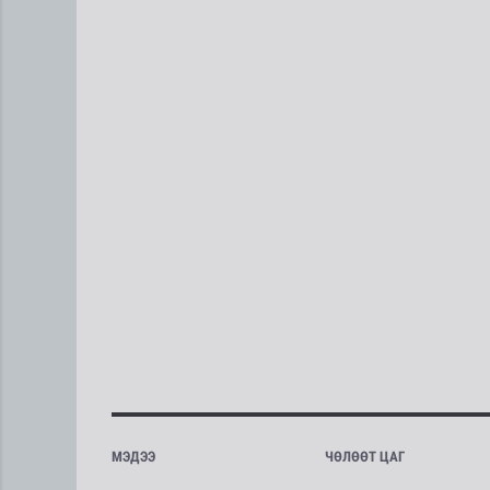
МЭДЭЭ
ЧӨЛӨӨТ ЦАГ