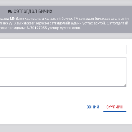
СЭТГЭГДЭЛ БИЧИХ:
элд MNB.mn хариуцлага хүлээхгүй болно. ТА сэтгэгдэл бичихдээ хууль зүйн
гэнэ үү. Хэм хэмжээг зөрчсөн сэтгэгдэлийг админ устгах эрхтэй. Сэтгэгдэлтэй
санал гомдолыг
70127055
утсаар хүлээн авна.
ЭХНИЙ
СҮҮЛИЙН