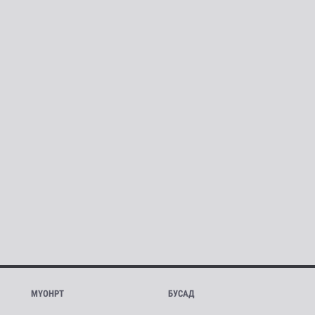
МҮОНРТ
БУСАД