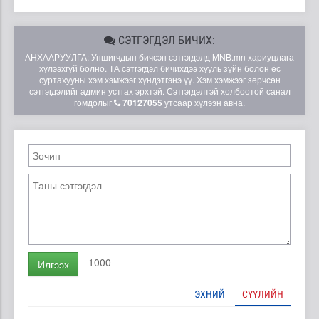
СЭТГЭГДЭЛ БИЧИХ:
АНХААРУУЛГА: Уншигчдын бичсэн сэтгэгдэлд MNB.mn хариуцлага
хүлээхгүй болно. ТА сэтгэгдэл бичихдээ хууль зүйн болон ёс
суртахууны хэм хэмжээг хүндэтгэнэ үү. Хэм хэмжээг зөрчсөн
сэтгэгдэлийг админ устгах эрхтэй. Сэтгэгдэлтэй холбоотой санал
гомдолыг
70127055
утсаар хүлээн авна.
1000
Илгээх
ЭХНИЙ
СҮҮЛИЙН