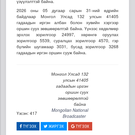
үзүүлэлттэй байна.
2026 оны 05 дугаар сарын 31-ний өдрийн
байдлаар Монгол Улсад 132 улсын 41405
гадаадын иргэн албан болон хувийн хэргээр
оршин суух зөвшөөрөлтэй байна. Үүнээс хөдөлмөр
эрхлэх зорилгоор 24997, хөрөнгө оруулах
зорилгоор 5539, суралцах зорилгоор 4570, гэр
бүлийн шугамаар 3031, бусад зорилгоор 3268
гадаадын иргэн оршин сууж байна.
Монгол Улсад 132
улсын 41405
гадаадын иргэн
оршин суух
зөвшөөрөлтэй
байна
Mongolian National
Үзсэн: 417
Broadcaster
ТҮГЭЭХ
ЖИРГЭХ
ТҮГЭЭХ