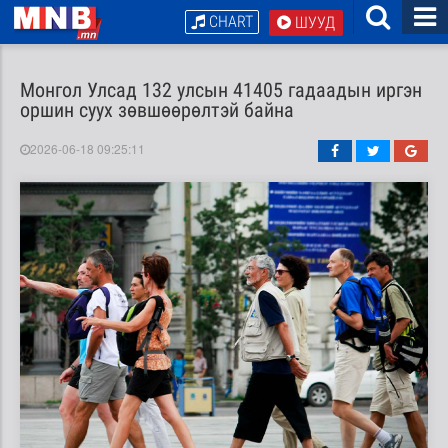
CHART
ШУУД
Монгол Улсад 132 улсын 41405 гадаадын иргэн
оршин суух зөвшөөрөлтэй байна
2026-06-18 09:25:11