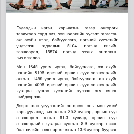
Гадаадын иргэн, харьяатын газар өнгөрөгч
тавдугаар сард
виз, зөвшөөрлийн хүсэлт гаргасан
аж ахуйн нэгж, байгууллага, иргэний хүсэлтийг
үндэслэн гадаадын
5104
иргэнд визийн
зөвшөөрөл, 15574 иргэнд зохих ангиллын
виз
олголоо.
Мөн
1645 уригч иргэн, байгууллага, аж ахуйн
нэгжийн 8198
иргэний оршин суух зөвшөөрлийн
олголт, 1459
уригч иргэн, байгууллага, аж ахуйн
нэгжийн 4008
иргэний оршин суух зөвшөөрлийн
хугацаа сунгах хүсэлтийг хүлээн авч хянан
шийдвэрлэв.
Дээрх тоон үзүүлэлтийг өнгөрсөн оны мөн үетэй
харьцуулахад виз олголт 35.8 хувиар, оршин суух
зөвшөөрөл олголт 61.3 хувиар, оршин суух
зөвшөөрлийн хугацаа сунгалт 8.9 хувиар өссөн
бол визийн зөвшөөрөл олголт 13.6 хувиар буурсан