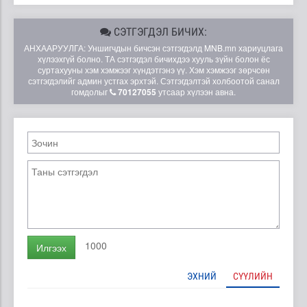
СЭТГЭГДЭЛ БИЧИХ:
АНХААРУУЛГА: Уншигчдын бичсэн сэтгэгдэлд MNB.mn хариуцлага
хүлээхгүй болно. ТА сэтгэгдэл бичихдээ хууль зүйн болон ёс
суртахууны хэм хэмжээг хүндэтгэнэ үү. Хэм хэмжээг зөрчсөн
сэтгэгдэлийг админ устгах эрхтэй. Сэтгэгдэлтэй холбоотой санал
гомдолыг
70127055
утсаар хүлээн авна.
1000
Илгээх
ЭХНИЙ
СҮҮЛИЙН