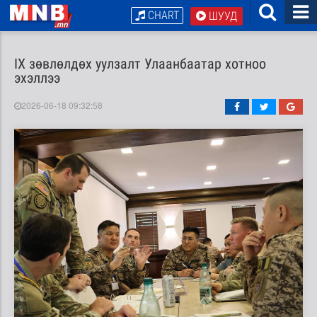
CHART
ШУУД
IX зөвлөлдөх уулзалт Улаанбаатар хотноо
эхэллээ
2026-06-18 09:32:58