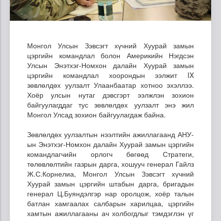
Монгол Улсын Зэвсэгт хүчний Хуурай замын
цэргийн командлал болон Америкийн Нэгдсэн
Улсын Энэтхэг-Номхон далайн Хуурай замын
цэргийн командлал хоорондын ээлжит IX
зөвлөлдөх уулзалт Улаанбаатар хотноо эхэллээ.
Хоёр улсын нутаг дэвсгэрт ээлжлэн зохион
байгуулагддаг тус зөвлөлдөх уулзалт энэ жил
Монгол Улсад зохион байгуулагдаж байна.
Зөвлөлдөх уулзалтын нээлтийн ажиллагаанд АНУ-
ын Энэтхэг-Номхон далайн Хуурай замын цэргийн
командлагчийн орлогч бөгөөд Стратеги,
төлөвлөлтийн газрын дарга, хошууч генерал Гайлз
Ж.С.Корнелиа, Монгол Улсын Зэвсэгт хүчний
Хуурай замын цэргийн штабын дарга, бригадын
генерал Ц.Буяндэлгэр нар оролцож, хоёр талын
батлан хамгаалах салбарын харилцаа, цэргийн
хамтын ажиллагааны ач холбогдлыг тэмдэглэн үг