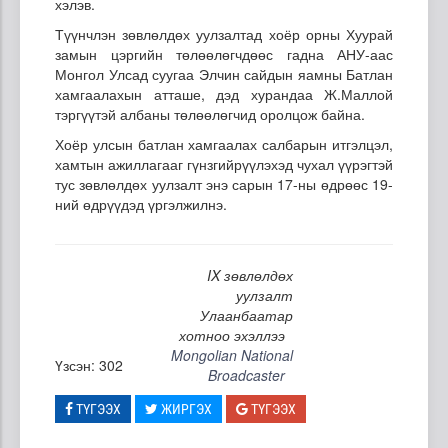
хэлэв.
Түүнчлэн зөвлөлдөх уулзалтад хоёр орны Хуурай
замын цэргийн төлөөлөгчдөөс гадна АНУ-аас
Монгол Улсад суугаа Элчин сайдын яамны Батлан
хамгаалахын атташе, дэд хурандаа Ж.Маллой
тэргүүтэй албаны төлөөлөгчид оролцож байна.
Хоёр улсын батлан хамгаалах салбарын итгэлцэл,
хамтын ажиллагааг гүнзгийрүүлэхэд чухал үүрэгтэй
тус зөвлөлдөх уулзалт энэ сарын 17-ны өдрөөс 19-
ний өдрүүдэд үргэлжилнэ.
IX зөвлөлдөх
уулзалт
Улаанбаатар
хотноо эхэллээ
Mongolian National
Үзсэн: 302
Broadcaster
ТҮГЭЭХ
ЖИРГЭХ
ТҮГЭЭХ