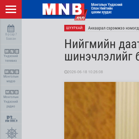
Анхаарал сэрэмжээ нэмэгд
ШУУРХАЙ:
8-р сар 7
Баасан
Нийгмийн даа
шинэчлэлийг 
Үндэсний
телевиз
2026-06-18 10:26:08
Монголын
мэдээ
Монголын
Үндэсний
радио