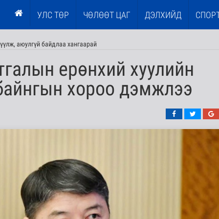
УЛС ТӨР
ЧӨЛӨӨТ ЦАГ
ДЭЛХИЙД
СПОР
үүлж, аюулгүй байдлаа хангаарай
тгалын ерөнхий хуулийн
байнгын хороо дэмжлээ