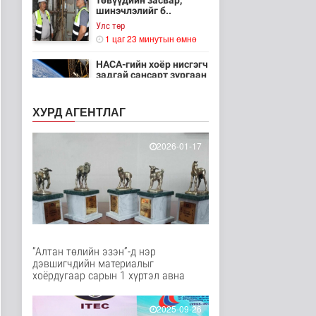
төвүүдийн засвар,
шинэчлэлийг б..
Улс төр
1 цаг 23 минутын өмнө
НАСА-гийн хоёр нисгэгч
задгай сансарт зургаан
ца..
Танин мэдэхүй
ХУРД АГЕНТЛАГ
2 цаг 38 минутын өмнө
Эртний ойг
2026-01-17
хамгаалахын тулд
Канадын иргэд мод бэ..
Дэлхийд
2 цаг 45 минутын өмнө
ЦАГ АГААР:
Улаанбаатарт шөнөдөө
18 хэм дулаан
“Алтан төлийн эзэн”-д нэр
Байгаль орчин
дэвшигчдийн материалыг
2 цаг 5 минутын өмнө
хоёрдугаар сарын 1 хүртэл авна
Кибер халдлага,
зөрчлийг E-Mongolia
2025-09-26
системээр да..