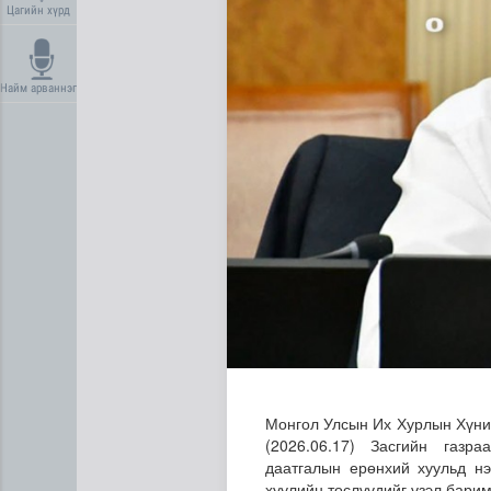
Цагийн хүрд
Найм арваннэг
Нийгмийн даатгалын сангий
Монгол Улсын Их Хурлын Хүни
(2026.06.17) Засгийн газр
даатгалын ерөнхий хуульд нэ
хуулийн төслүүдийг үзэл бари