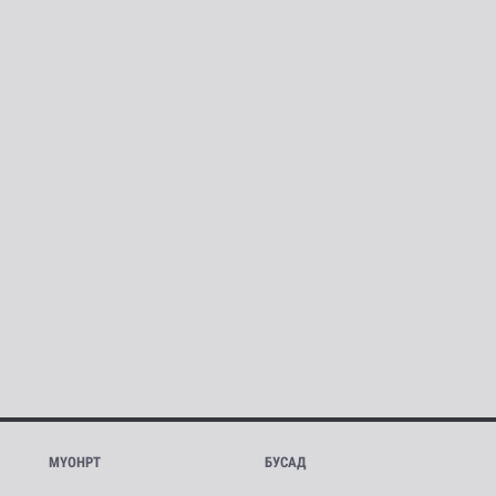
МҮОНРТ
БУСАД