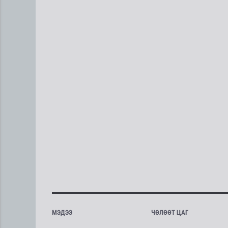
МЭДЭЭ
ЧӨЛӨӨТ ЦАГ