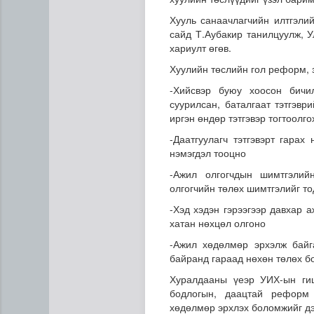
Хууль санаачлагчийн илтгэли
сайд Т.Аубакир танилцуулж, 
хариулт өгөв.
Хуулийн төслийн гол реформ, 
-Хийсвэр буюу хоосон бичи
суурилсан, баталгаат тэтгэв
иргэн өндөр тэтгэвэр тогтоолг
Сумдын халаалтын төвүүдий
-Даатгуулагч тэтгэвэрт гарах
нэмэгдэл тооцно
-Ажил олгогчдын шимтгэлий
олгогчийн төлөх шимтгэлийг т
-Хэд хэдэн гэрээгээр давхар 
хатан нөхцөл олгоно
-Ажил хөдөлмөр эрхэлж байг
байранд гараад нөхөн төлөх б
Хуралдааны үеэр УИХ-ын гиш
бодлогын, даацтай реформ 
хөдөлмөр эрхлэх боломжийг д