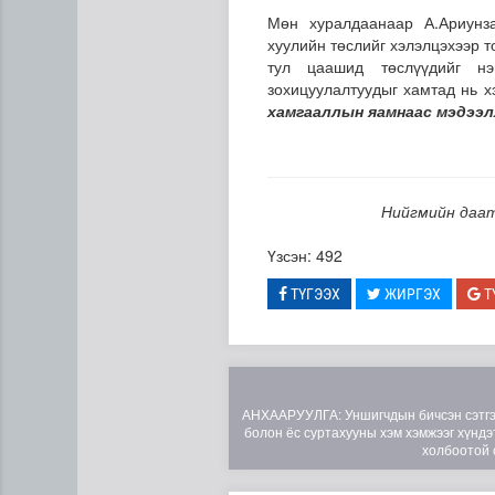
Мөн хуралдаанаар А.Ариунз
хуулийн төслийг хэлэлцэхээр т
тул цаашид төслүүдийг нэ
зохицуулалтуудыг хамтад нь 
хамгааллын яамнаас мэдээл
Нийгмийн даат
Үзсэн: 492
Эртний ойг хамгаалахын ту
ТҮГЭЭХ
ЖИРГЭХ
Т
АНХААРУУЛГА: Уншигчдын бичсэн сэтгэгд
болон ёс суртахууны хэм хэмжээг хүндэт
холбоотой 