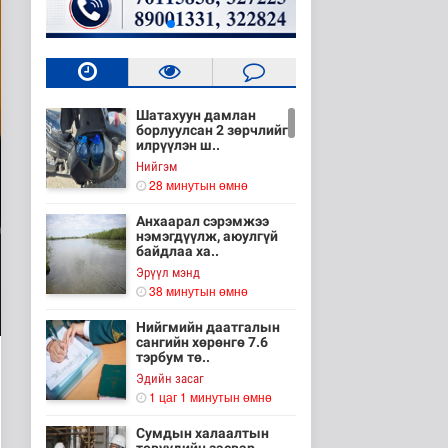
Шатахуун дамлан
борлуулсан 2 зөрчлийг
илрүүлэн ш..
Нийгэм
28 минутын өмнө
Анхаарал сэрэмжээ
нэмэгдүүлж, аюулгүй
байдлаа ха..
Эрүүл мэнд
38 минутын өмнө
Нийгмийн даатгалын
сангийн хөрөнгө 7.6
тэрбум тө..
Эдийн засаг
1 цаг 1 минутын өмнө
Сумдын халаалтын