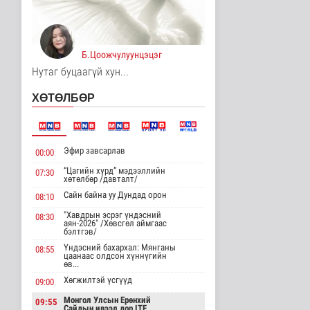
3 цаг 50 минутын өмнө
Хирошимад иргэд
Японы зэвсгийн
Б.Цоожчулуунцэцэг
экспортын бодлогы..
Дэлхийд
Нутаг буцаагүй хун...
3 цаг 2 минутын өмнө
ХӨТӨЛБӨР
Трамп Ирантай
тохиролцоонд хүрэх
шинэ гарц эрэлх..
Дэлхийд
Эфир завсарлав
00:00
3 цаг 10 минутын өмнө
“Цагийн хүрд” мэдээллийн
07:30
хөтөлбөр /давталт/
Европ даяар хэт халалт
эрчимжиж байна
Сайн байна уу Дундад орон
08:10
Дэлхийд
"Хавдрын эсрэг үндэсний
08:30
3 цаг 19 минутын өмнө
аян-2026" /Хөвсгөл аймгаас
бэлтгэв/
Үндэсний бахархал: Мянганы
08:55
Голууд үертэй байна
цаанаас олдсон хүннүгийн
өв...
Байгаль орчин
4 цаг 36 минутын өмнө
Хөгжилтэй үсгүүд
09:00
Монгол Улсын Ерөнхий
09:55
Сайдын ивээл дор ITF