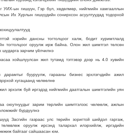
йг УИХ-ын гишүүн, Гэр бүл, хөдөлмөр, нийгмийн хамгааллын
Улсын Их Хурлын гишүүдийн сонирхсон асуултуудад тодорхой
зохицуулалтууд
лттэй нэрийн дансны тогтолцоог халж, бодит хуримтлалд
рийн тогтолцоог оруулж ирж байна. Олон жил шимтгэл төлсөн
ох шударга зарчим үйлчилнэ
н засвар, шинэчлэлийг бүрэн хийж, хувийн хэвшил рүү м..
 насаа хойшлуулсан жил тутамд тэтгэвэр дээр нь 4.0 хувийн
н дарамтыг бууруулж, гарааны бизнес эрхлэгчдийн ажил
одорхой хугацаанд чөлөөлнө
ажил эрхэлж буй иргэдэд нийгмийн даатгалын шимтгэлийн уян
аа оюутнуудыг зарим төрлийн шимтгэлээс чөлөөлж, ажлын
оломжийг бүрдүүлнэ
үүд Засгийн газраас улс төрийн зоригтой шийдэл гаргаж,
төлөвлөж оруулж ирсэнд талархал илэрхийлж, иргэдийн
эмжиж байгааг сайшаасан юм.