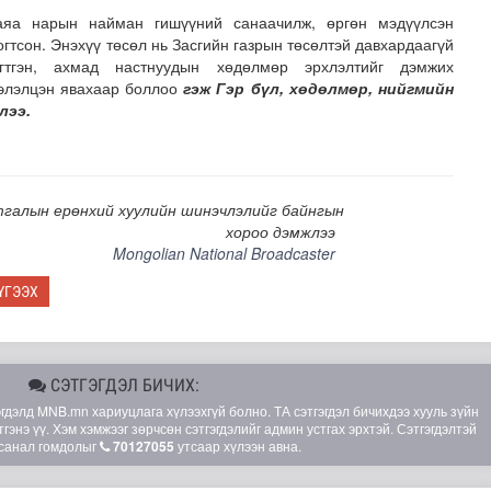
аяа нарын найман гишүүний санаачилж, өргөн мэдүүлсэн
огтсон. Энэхүү төсөл нь Засгийн газрын төсөлтэй давхардаагүй
гтгэн, ахмад настнуудын хөдөлмөр эрхлэлтийг дэмжих
хэлэлцэн явахаар боллоо
гэж Гэр бүл, хөдөлмөр, нийгмийн
лээ.
галын ерөнхий хуулийн шинэчлэлийг байнгын
хороо дэмжлээ
Mongolian National Broadcaster
лд Канадын иргэд мод бэлтгэгчдийн замыг хааж байна
ҮГЭЭХ
СЭТГЭГДЭЛ БИЧИХ:
элд MNB.mn хариуцлага хүлээхгүй болно. ТА сэтгэгдэл бичихдээ хууль зүйн
гэнэ үү. Хэм хэмжээг зөрчсөн сэтгэгдэлийг админ устгах эрхтэй. Сэтгэгдэлтэй
санал гомдолыг
70127055
утсаар хүлээн авна.