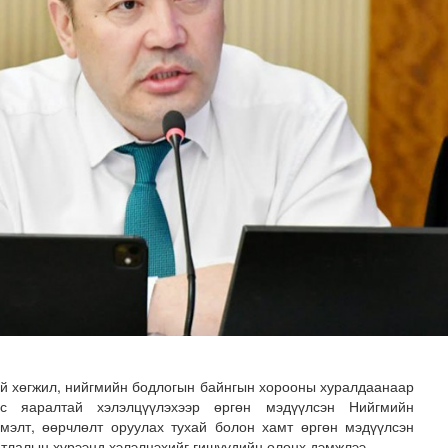
н хөрөнгө 7.6 тэрбум төгрөгөөр арвижлаа
й хөгжил, нийгмийн бодлогын байнгын хорооны хуралдаанаар
аас яаралтай хэлэлцүүлэхээр өргөн мэдүүлсэн Нийгмийн
мэлт, өөрчлөлт оруулах тухай болон хамт өргөн мэдүүлсэн
мтлалын хүрээнд хэлэлцэхийг гишүүдийн олонх дэмжлээ.