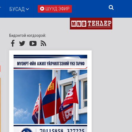
Т
БУСАД
ШУУД ЭФИР
Бидэнтэй нэгдээрэй: