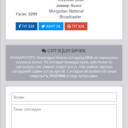
зөвөөр бичнэ
Mongolian National
Үзсэн: 3295
Broadcaster
ТҮГЭЭХ
ЖИРГЭХ
ТҮГЭЭХ
СЭТГЭГДЭЛ БИЧИХ:
АНХААРУУЛГА: Уншигчдын бичсэн сэтгэгдэлд MNB.mn хариуцлага
хүлээхгүй болно. ТА сэтгэгдэл бичихдээ хууль зүйн болон ёс
суртахууны хэм хэмжээг хүндэтгэнэ үү. Хэм хэмжээг зөрчсөн
сэтгэгдэлийг админ устгах эрхтэй. Сэтгэгдэлтэй холбоотой санал
гомдолыг
70127055
утсаар хүлээн авна.