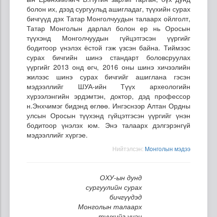
болон их, дээд сургуульд ашигладаг, түүхийн сурах
бичгүүд дэх Татар Монголчуудын талаарх ойлголт,
Татар Монголын дарлал болон ер нь Оросын
түүхэнд Монголчуудын гүйцэтгэсэн үүргийг
бодитоор үнэлэх ёстой гэж үзсэн байна. Тиймээс
сурах бичгийн шинэ стандарт боловсруулах
үүргийг 2013 онд өгч, 2016 оны шинэ хичээлийн
жилээс шинэ сурах бичгийг ашиглана гэсэн
мэдээллийг ШУА-ийн Түүх археологийн
хүрээлэнгийн эрдэмтэн, доктор, дэд профессор
н.Энхчимэг бидэнд өглөө. Ингэснээр Алтан Ордны
улсын Оросын түүхэнд гүйцэтгэсэн үүргийг үнэн
бодитоор үнэлэх юм. Энэ талаарх дэлгэрэнгүй
мэдээллийг хүргэе.
Нийтэлсэн:
Moнголын мэдээ
ОХУ-ын дунд
сургуулийн сурах
бичгүүдэд
Монголын талаарх
түүхийг үнэн