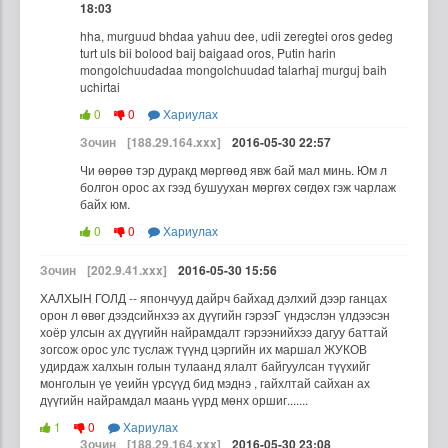
18:03
hha, murguud bhdaa yahuu dee, udii zeregtei oros gedeg
turt uls bii bolood baij baigaad oros, Putin harin
mongolchuudadaa mongolchuudad talarhaj murguj baih
uchirtai
0
0
Хариулах
Зочин
[188.29.164.xxx]
2016-05-30 22:57
Чи өөрөө тэр дуракд мөргөөд явж бай мал минь. Юм л
болгон орос ах гээд бушуухан мөргөх сөгдөх гэж чарлаж
байх юм.
0
0
Хариулах
Зочин
[202.9.41.xxx]
2016-05-30 15:56
ХАЛХЫН ГОЛД -- япончууд дайрч байхад дэлхий дээр ганцах
орон л өвөг дээдсийнхээ ах дүүгийн гэрээГ үндэслэн үлдээсэн
хоёр улсын ах дүүгийн найрамдалт гэрээнийхээ дагуу баттай
зогсож орос улс туслаж түүнд цэргийн их маршал ЖУКОВ
удирдаж халхын голын тулаанд ялалт байгуулсан түүхийг
монголын үе үеийн үрсүүд бид мэднэ , гайхлтай сайхан ах
дүүгийн найрамдал маань үүрд мөнх оршиг.......
1
0
Хариулах
Зочин
[188.29.164.xxx]
2016-05-30 23:08