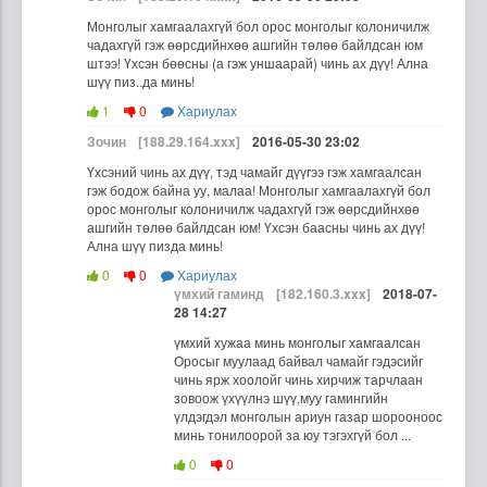
Монголыг хамгаалахгүй бол орос монголыг колоничилж
чадахгүй гэж өөрсдийнхөө ашгийн төлөө байлдсан юм
штээ! Үхсэн бөөсны (а гэж уншаарай) чинь ах дүү! Ална
шүү пиз..да минь!
1
0
Хариулах
Зочин
[188.29.164.xxx]
2016-05-30 23:02
Үхсэний чинь ах дүү, тэд чамайг дүүгээ гэж хамгаалсан
гэж бодож байна уу, малаа! Монголыг хамгаалахгүй бол
орос монголыг колоничилж чадахгүй гэж өөрсдийнхөө
ашгийн төлөө байлдсан юм! Үхсэн баасны чинь ах дүү!
Ална шүү пизда минь!
0
0
Хариулах
үмхий гаминд
[182.160.3.xxx]
2018-07-
28 14:27
үмхий хужаа минь монголыг хамгаалсан
Оросыг муулаад байвал чамайг гэдэсийг
чинь ярж хоолойг чинь хирчиж тарчлаан
зовоож үхүүлнэ шүү,муу гамингийн
үлдэгдэл монголын ариун газар шорооноос
минь тонилоорой за юу тэгэхгүй бол ...
0
0