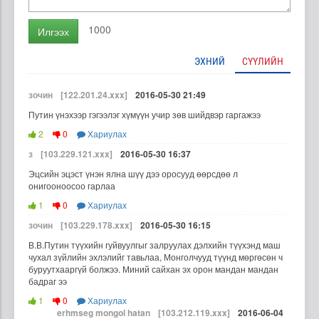
1000
Илгээх
ЭХНИЙ
СҮҮЛИЙН
зочин
[122.201.24.xxx]
2016-05-30 21:49
Путин үнэхээр гэгээлэг хүмүүн учир зөв шийдвэр гаргажээ
2
0
Хариулах
з
[103.229.121.xxx]
2016-05-30 16:37
Эцсийн эцэст үнэн ялна шүү дээ оросууд өөрсдөө л
онигооноосоо гарлаа
1
0
Хариулах
зочин
[103.229.178.xxx]
2016-05-30 16:15
В.В.Путин түүхийн гуйвуулгыг залруулах дэлхийн түүхэнд маш
чухал зүйлийн эхлэлийг тавьлаа, Монголчууд түүнд мөргөсөн ч
буруутхааргүй болжээ. Миний сайхан эх орон мандан мандан
бадраг ээ
1
0
Хариулах
erhmseg mongol hatan
[103.212.119.xxx]
2016-06-04