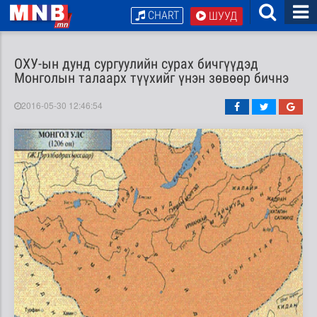
CHART
ШУУД
ОХУ-ын дунд сургуулийн сурах бичгүүдэд
Монголын талаарх түүхийг үнэн зөвөөр бичнэ
2016-05-30 12:46:54