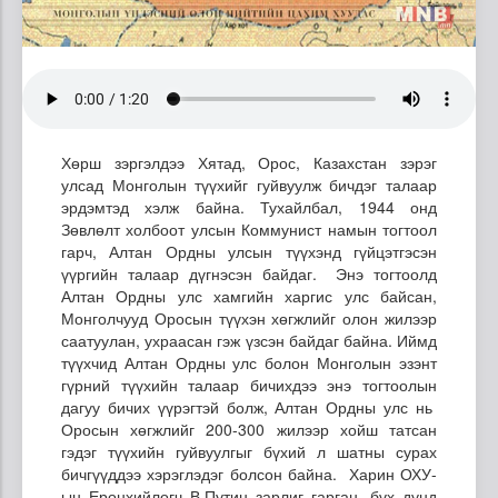
Хөрш зэргэлдээ Хятад, Орос, Казахстан зэрэг
улсад Монголын түүхийг гуйвуулж бичдэг талаар
эрдэмтэд хэлж байна. Тухайлбал, 1944 онд
Зөвлөлт холбоот улсын Коммунист намын тогтоол
гарч, Алтан Ордны улсын түүхэнд гүйцэтгэсэн
үүргийн талаар дүгнэсэн байдаг. Энэ тогтоолд
Алтан Ордны улс хамгийн харгис улс байсан,
Монголчууд Оросын түүхэн хөгжлийг олон жилээр
саатуулан, ухраасан гэж үзсэн байдаг байна. Иймд
түүхчид Алтан Ордны улс болон Монголын эзэнт
гүрний түүхийн талаар бичихдээ энэ тогтоолын
дагуу бичих үүрэгтэй болж, Алтан Ордны улс нь
Оросын хөгжлийг 200-300 жилээр хойш татсан
гэдэг түүхийн гуйвуулгыг бүхий л шатны сурах
бичгүүддээ хэрэглэдэг болсон байна. Харин ОХУ-
ын Ерөнхийлөгч В.Путин зарлиг гарган, бүх дунд