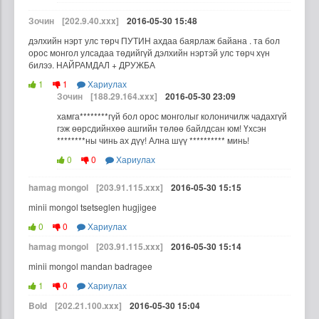
Зочин
[202.9.40.xxx]
2016-05-30 15:48
дэлхийн нэрт улс төрч ПУТИН ахдаа баярлаж байана . та бол
орос монгол улсадаа төдийгүй дэлхийн нэртэй улс төрч хүн
билээ. НАЙРАМДАЛ + ДРУЖБА
1
1
Хариулах
Зочин
[188.29.164.xxx]
2016-05-30 23:09
хамга********гүй бол орос монголыг колоничилж чадахгүй
гэж өөрсдийнхөө ашгийн төлөө байлдсан юм! Үхсэн
********ны чинь ах дүү! Ална шүү ********** минь!
0
0
Хариулах
hamag mongol
[203.91.115.xxx]
2016-05-30 15:15
minii mongol tsetseglen hugjigee
0
0
Хариулах
hamag mongol
[203.91.115.xxx]
2016-05-30 15:14
minii mongol mandan badragee
1
0
Хариулах
Bold
[202.21.100.xxx]
2016-05-30 15:04