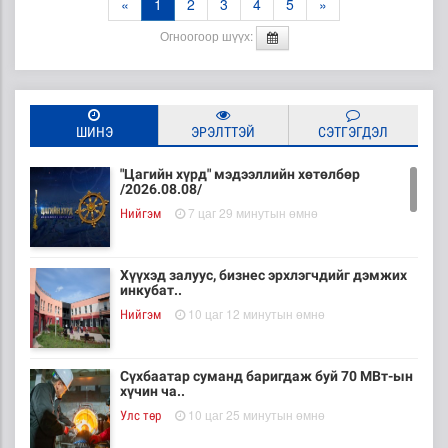
«
1
2
3
4
5
»
Огноогоор шүүх:
ШИНЭ
ЭРЭЛТТЭЙ
СЭТГЭГДЭЛ
"Цагийн хүрд" мэдээллийн хөтөлбөр
/2026.08.08/
7 цаг 29 минутын өмнө
Нийгэм
Хүүхэд залуус, бизнес эрхлэгчдийг дэмжих
инкубат..
10 цаг 12 минутын өмнө
Нийгэм
Сүхбаатар суманд баригдаж буй 70 МВт-ын
хүчин ча..
10 цаг 25 минутын өмнө
Улс төр