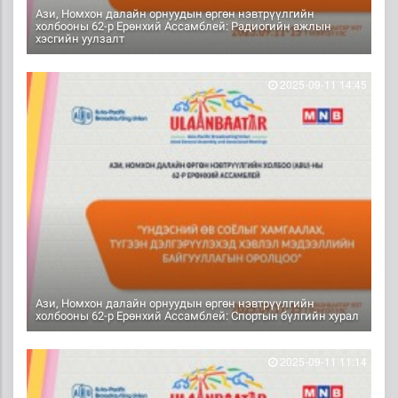
Ази, Номхон далайн орнуудын өргөн нэвтрүүлгийн
холбооны 62-р Ерөнхий Ассамблей: Радиогийн ажлын
хэсгийн уулзалт
2025-09-11 14:45
Ази, Номхон далайн орнуудын өргөн нэвтрүүлгийн
холбооны 62-р Ерөнхий Ассамблей: Спортын бүлгийн хурал
2025-09-11 11:14