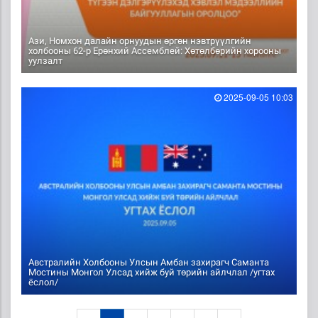
Ази, Номхон далайн орнуудын өргөн нэвтрүүлгийн
холбооны 62-р Ерөнхий Ассемблей: Хөтөлбөрийн хорооны
уулзалт
2025-09-05 10:03
Австралийн Холбооны Улсын Амбан захирагч Саманта
Мостины Монгол Улсад хийж буй төрийн айлчлал /угтах
ёслол/