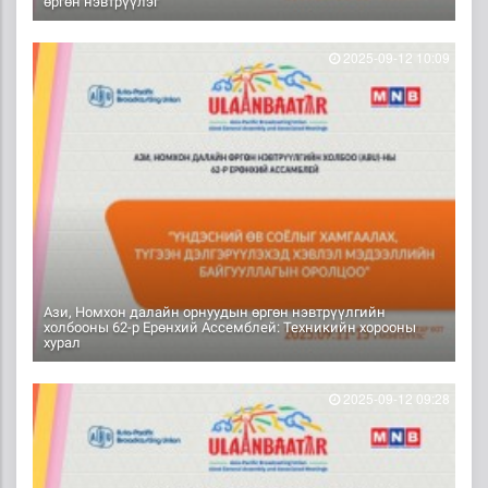
өргөн нэвтрүүлэг
2025-09-12 10:09
Ази, Номхон далайн орнуудын өргөн нэвтрүүлгийн
холбооны 62-р Ерөнхий Ассемблей: Техникийн хорооны
хурал
2025-09-12 09:28