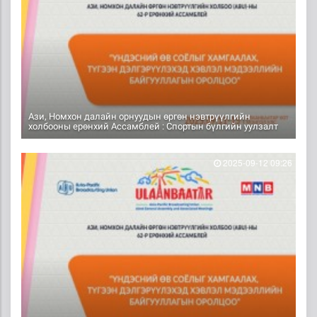
Ази, Номхон далайн орнуудын өргөн нэвтрүүлгийн
холбооны ерөнхий Ассамблей : Спортын бүлгийн уулзалт
2025-09-12 09:26