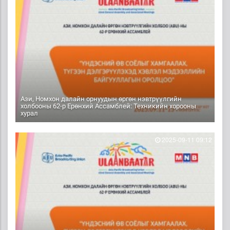
Ази, Номхон далайн орнуудын өргөн нэвтрүүлгийн
холбооны 62-р Ерөнхий Ассамблей: Техникийн хорооны
хурал
2025-09-11 09:12