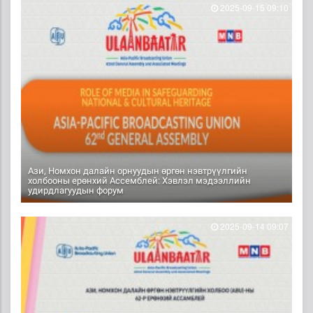
2025-09-15 09:10
Ази, Номхон далайн орнуудын өргөн нэвтрүүлгийн
холбооны ерөнхий Ассемблей: Хэвлэл мэдээллийн
удирдлагуудын форум
2025-09-14 09:07