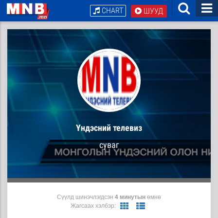
CHART
ШУУД
Yндэсний телевиз
суваг
Сүүлд шинэчлэгдсэн
4 минутын
өмнө
Жагсаах хэлбэр: