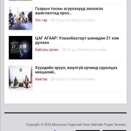
Газрын тосны агуулахууд эхнээсээ
ашиглалтад орох..
12 цаг 32 минутын өмнө
Улс төр
ЦАГ АГААР: Улаанбаатарт шөнөдөө 21 хэм
дулаан
12 цаг 26 минутын өмнө
Байгаль орчин
Хүүхдийн эрүүл, аюулгүй орчинд суралцах
нөхцөлий..
13 цаг 15 минутын өмнө
Нийгэм
“COP Time”-ийн өргөтгөсөн хуралдаан болж
байна
14 цаг 22 минутын өмнө
Байгаль орчин
Copyright © 2026 Монголын Үндэсний Олон Нийтийн Радио Телевиз.
Туул гол дээгүүр 476 метр урт гүүр барьж