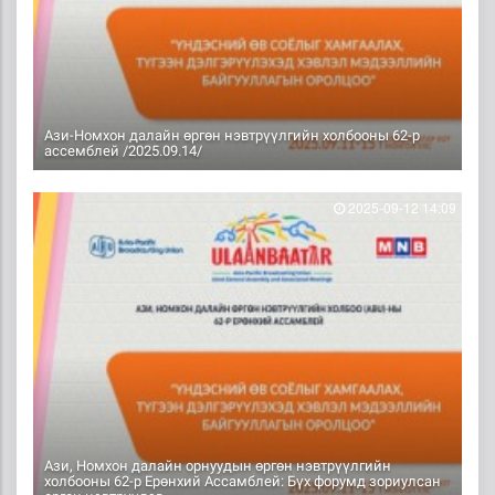
Ази-Номхон далайн өргөн нэвтрүүлгийн холбооны 62-р
ассемблей /2025.09.14/
2025-09-12 14:09
Ази, Номхон далайн орнуудын өргөн нэвтрүүлгийн
холбооны 62-р Ерөнхий Ассамблей: Бүх форумд зориулсан