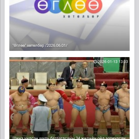
"Өглөө" хөтөлбөр /2026.06.01/
2026-01-13 13:03
Шинэ үндсэн хууль батлагдсаны 34 жилийн ойд зориулсан