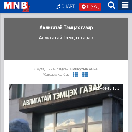
CHART
ШУУД
Авлигатай Тэмцэх газар
Авлигатай Тэмцэх газар
Сүүлд шинэчлэгдсэн
4 минутын
өмнө
Жагсаах хэлбэр:
2025-04-16 16:34