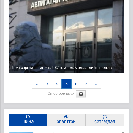
Гэмт хэргийн шинжтэй 82 гомдол, мэдээллийг шалгав
«
3
4
5
6
7
»
Огноогоор шүүх:
ШИНЭ
ЭРЭЛТТЭЙ
СЭТГЭГДЭЛ