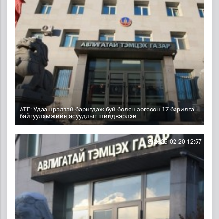
АТГ: Удаашралтай баригдаж буй болон зогссон 17 барилга
байгууламжийн асуудлыг шийдвэрлэв
2025-02-20 12:57