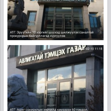
АТГ: Эрүүгийн 10 хэргийг шүүхэд шилжүүлэх саналтай
прокурорын байгууллагад хүргүүлэв
2025-02-10 11:18
АТГ: Ашиг сонирхлын зөрчилд хамаарах 60 гомдол,