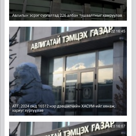
Авлигын эсрэг сургалтад 226 албан тушаалтныг хамруулав
2025-01-22 16:45
АТГ: 2024 онд 16512 нэр дэвшигчийн ХАСУМ-ийг хянаж,
хариуг хүргүүлэв
2025-01-20 16:07