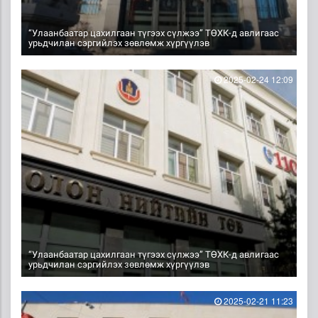
“Улаанбаатар цахилгаан түгээх сүлжээ” ТӨХК-д авлигаас
урьдчилан сэргийлэх зөвлөмж хүргүүлэв
2025-02-24 12:09
“Улаанбаатар цахилгаан түгээх сүлжээ” ТӨХК-д авлигаас
урьдчилан сэргийлэх зөвлөмж хүргүүлэв
2025-02-21 11:23