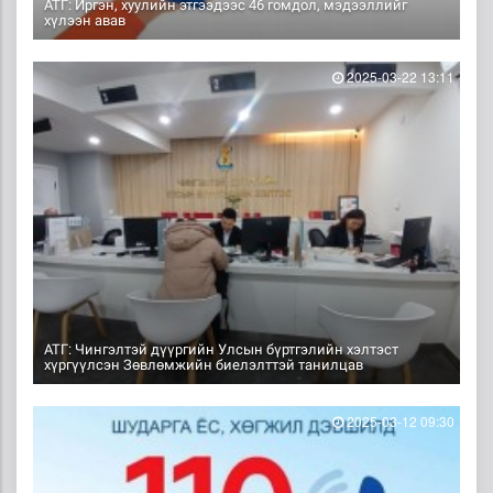
АТГ: Иргэн, хуулийн этгээдээс 46 гомдол, мэдээллийг
хүлээн авав
2025-03-22 13:11
АТГ: Чингэлтэй дүүргийн Улсын бүртгэлийн хэлтэст
хүргүүлсэн Зөвлөмжийн биелэлттэй танилцав
2025-03-12 09:30