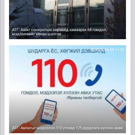
АТГ: Ашиг сонирхлын зөрчилд хамаарах 68 гомдол,
мэдээллийг хянан шалгав
2025-04-09 11:55
АТГ: Авлигыг мэдээлэх 110 утсаар 125 дуудлага хүлээн авав