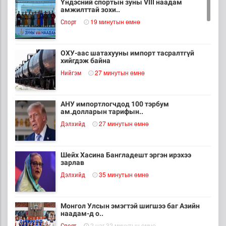
Үндэсний спортын зуны VIII наадам
амжилттай зохи..
19 минутын өмнө
Cпорт
ОХУ-аас шатахууны импорт тасралтгүй
хийгдэж байна
27 минутын өмнө
Нийгэм
АНУ импортлогчдод 100 тэрбум
ам.долларын тарифын..
27 минутын өмнө
Дэлхийд
Шейх Хасина Бангладешт эргэн ирэхээ
зарлав
35 минутын өмнө
Дэлхийд
Монгол Улсын эмэгтэй шигшээ баг Азийн
наадам-д о..
2 цаг 32 минутын өмнө
Cпорт