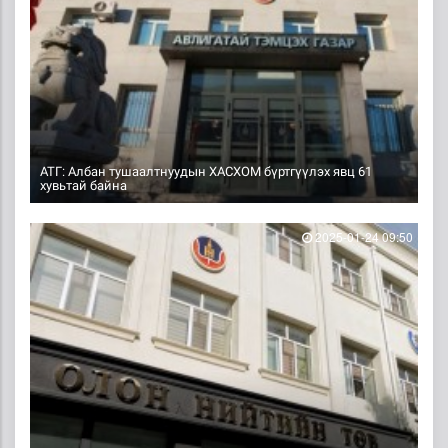
АТГ: Албан тушаалтнуудын ХАСХОМ бүртгүүлэх явц 61
хувьтай байна
2025-01-24 09:50