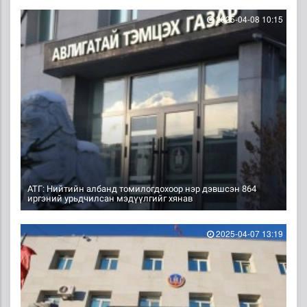
2025-04-08 10:15
АТГ: Нийтийн албанд томилогдохоор нэр дэвшсэн 864
иргэний урьдчилсан мэдүүлгийг хянав
2025-04-07 13:19