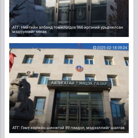
АТГ: Нийтийн албанд томилогдох 966 иргэний урьдчилсан
мэдүүлгийг хянав
2025-02-18 09:24
АТГ: Гэмт хэргийн шинжтэй 89 гомдол, мэдээллийг шалгав