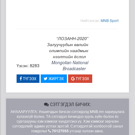
Нийтэлсэн:
MNB Sport
“ЛОЗАНН-2020”
Залуучуудын өвлийн
олимпийн наадмын
нээлтийн ёслол
Mongolian National
Үзсэн: 8283
Broadcaster
ТҮГЭЭХ
ЖИРГЭХ
ТҮГЭЭХ
СЭТГЭГДЭЛ БИЧИХ:
АНХААРУУЛГА: Уншигчдын бичсэн сэтгэгдэлд MNB.mn хариуцлага
хүлээхгүй болно. ТА сэтгэгдэл бичихдээ хууль зүйн болон ёс
суртахууны хэм хэмжээг хүндэтгэнэ үү. Хэм хэмжээг зөрчсөн
сэтгэгдэлийг админ устгах эрхтэй. Сэтгэгдэлтэй холбоотой санал
гомдолыг
70127055
утсаар хүлээн авна.