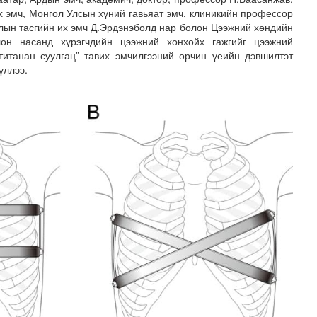
х эмч, Монгол Улсын хүний гавьяат эмч, клиникийн профессор
лын тасгийн их эмч Д.Эрдэнэболд нар болон Цээжний хөндийн
он насанд хүрэгчдийн цээжний хонхойх гажгийг цээжний
титанан суулгац” тавих эмчилгээний орчин үеийн дэвшилтэт
үллээ.
.долларын төлбөр ногдуулах шүүхийн шийдвэр гарчээ