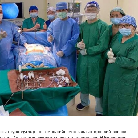
х сургалт, дадлагад 14 алба хаагч хамрагдаж байна
лсын гуравдугаар төв эмнэлгийн мэс заслын ерөнхий зөвлөх,
атар, Ардын эмч, академич, доктор, профессор Н.Баасанжав,