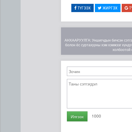
ТҮГЭЭХ
ЖИРГЭХ
Т
АНХААРУУЛГА: Уншигчдын бичсэн сэтгэгд
болон ёс суртахууны хэм хэмжээг хүндэт
холбоотой 
1000
Илгээх