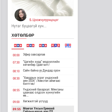
үйлдвэрлэх үйлдвэр 34
МВт-ын х..
Нийгэм
4 цаг 52 минутын өмнө
Б.Цоожчулуунцэцэг
Монелийн гудамжны
Нутаг буцаагүй хун...
авто замыг өнөөдрөөс
хааж, зас..
ХӨТӨЛБӨР
Нийгэм
4 цаг 57 минутын өмнө
Орон сууцны залиланд
3613 иргэн өртөж, 118
Эфир завсарлав
00:00
тэрбу..
“Цагийн хүрд” мэдээллийн
07:30
Улс төр
хөтөлбөр /давталт/
4 цаг 13 минутын өмнө
Сайн байна уу Дундад орон
08:10
Цөмийн эрчим хүчний
"Хавдрын эсрэг үндэсний
08:30
хөрөнгө оруулалтыг
аян-2026" /Хөвсгөл аймгаас
бэлтгэв/
2050 он х..
Үндэсний бахархал: Мянганы
Дэлхийд
08:55
цаанаас олдсон хүннүгийн
4 цаг 15 минутын өмнө
өв...
Хөгжилтэй үсгүүд
09:00
НТТТ: 11:00-16:00
цагийн хооронд
Монгол Улсын Ерөнхий
09:55
шаардлагагүй бо..
Сайдын ивээл дор ITF