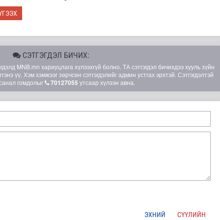
ҮГЭЭХ
СЭТГЭГДЭЛ БИЧИХ:
элд MNB.mn хариуцлага хүлээхгүй болно. ТА сэтгэгдэл бичихдээ хууль зүйн
гэнэ үү. Хэм хэмжээг зөрчсөн сэтгэгдэлийг админ устгах эрхтэй. Сэтгэгдэлтэй
санал гомдолыг
70127055
утсаар хүлээн авна.
ЭХНИЙ
СҮҮЛИЙН