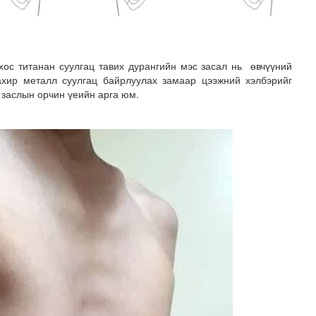
хос титанан суулгац тавих дурангийн мэс засал нь өвчүүний
хир металл суулгац байрлуулах замаар цээжний хэлбэрийг
 заслын орчин үеийн арга юм.
мар байх вэ