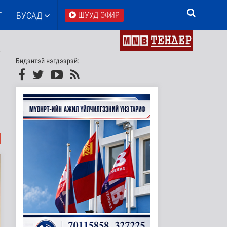
Т
БУСАД
ШУУД ЭФИР
Бидэнтэй нэгдээрэй: