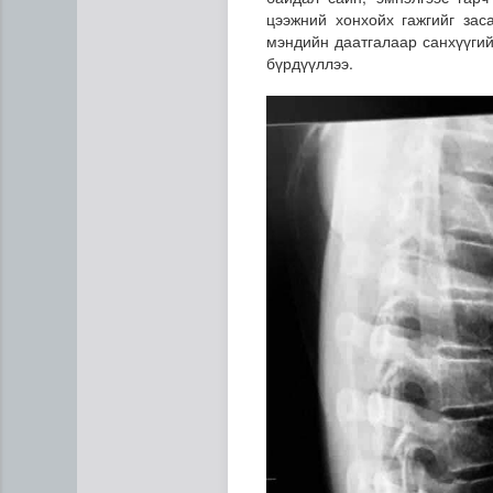
цээжний хонхойх гажгийг зас
мэндийн даатгалаар санхүүгий
бүрдүүллээ.