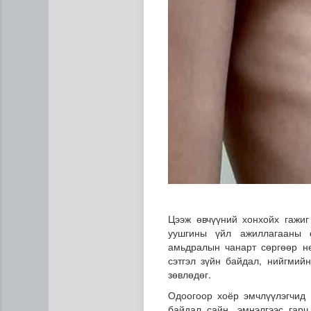
Цээж өвчүүний хонхойх гажиг
уушгины үйл ажиллагааны ө
амьдралын чанарт сөргөөр н
сэтгэл зүйн байдал, нийгмий
зөвлөдөг.
Одоогоор хоёр эмчлүүлэгчид 
байдал сайн, эмнэлгээс гар