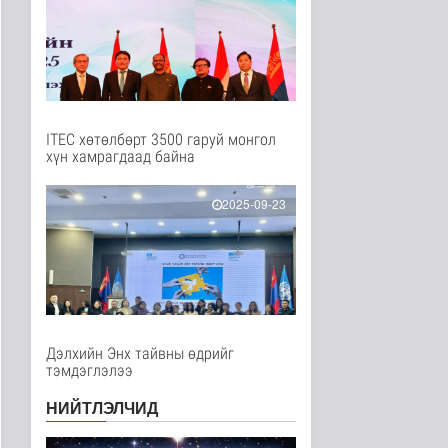
2 цагийн өмнө
Дэлхийд
Ирэх 10 хоногт цаг
агаар ямар байх вэ
Байгаль орчин
2 цаг 22 минутын өмнө
ITEC хөтөлбөрт 3500 гаруй монгол
“Нүүрс пиролизийн
хүн хамрагдаад байна
үйлдвэр”-ийг төр,
хувийн хэвшл..
2025-09-23
Нийгэм
3 цаг 37 минутын өмнө
Цэнхэр бүсэд гал
түймэр гарсан үед
хариу арга хэ..
Нийгэм
3 цаг 52 минутын өмнө
Дэлхийн Энх тайвны өдрийг
Ц.Сандаг-Очир: COP17
тэмдэглэлээ
ба COP31 хурлын
уялдаа нь Р..
НИЙТЛЭЛЧИД
Байгаль орчин
3 цаг 56 минутын өмнө