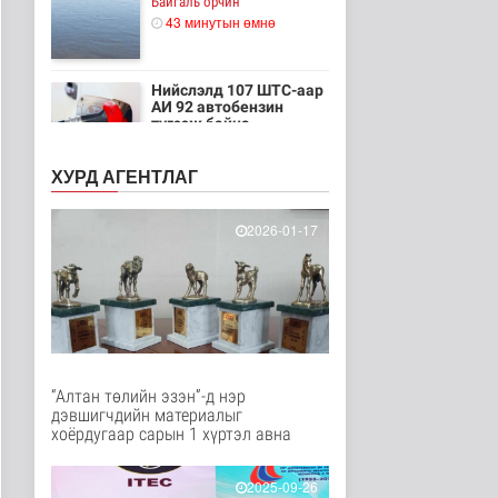
Байгаль орчин
43 минутын өмнө
Нийслэлд 107 ШТС-аар
АИ 92 автобензин
түгээж байна
Улс төр
50 минутын өмнө
ХУРД АГЕНТЛАГ
Олон улсын туршлага
судлах сургалт,
2026-01-17
дадлагад 14 ..
Нийгэм
1 цаг 16 минутын өмнө
Канадын Ерөнхий сайд
АНУ-тай хийж буй
худалдааны..
Дэлхийд
“Алтан төлийн эзэн”-д нэр
2 цаг 30 минутын өмнө
дэвшигчдийн материалыг
хоёрдугаар сарын 1 хүртэл авна
Мета компанид 567 сая
ам.долларын төлбөр
ногдуул..
2025-09-26