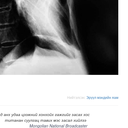
Нийтэлсэн:
Эрүүл мэндийн яам
д анх удаа цээжний хонхойх гажгийг засах хос
титанан суулгац тавих мэс засал хийлээ
Mongolian National Broadcaster