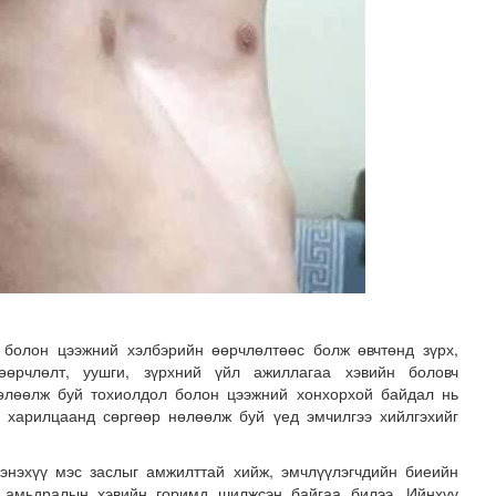
 болон цээжний хэлбэрийн өөрчлөлтөөс болж өвчтөнд зүрх,
өрчлөлт, уушги, зүрхний үйл ажиллагаа хэвийн боловч
өлөөлж буй тохиолдол болон цээжний хонхорхой байдал нь
н харилцаанд сөргөөр нөлөөлж буй үед эмчилгээ хийлгэхийг
энэхүү мэс заслыг амжилттай хийж, эмчлүүлэгчдийн биеийн
ч амьдралын хэвийн горимд шилжсэн байгаа билээ. Ийнхүү