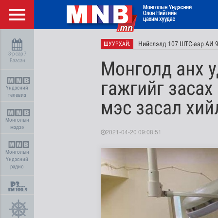
Нийслэлд 107 ШТС-аар АИ 9
ШУУРХАЙ:
8-р сар 7
Баасан
Монголд анх у
гажгийг засах
Үндэсний
телевиз
мэс засал хий
Монголын
мэдээ
2021-04-20 09:08:51
Монголын
Үндэсний
радио