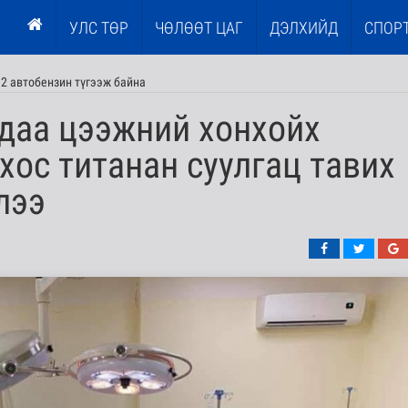
УЛС ТӨР
ЧӨЛӨӨТ ЦАГ
ДЭЛХИЙД
СПОР
2 автобензин түгээж байна
даа цээжний хонхойх
 хос титанан суулгац тавих
лээ