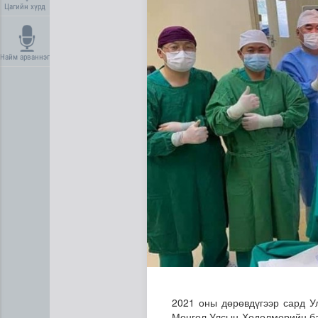
Цагийн хүрд
Найм арваннэг
Олон улсын туршлага судла
2021 оны дөрөвдүгээр сард У
Монгол Улсын Хөдөлмөрийн ба