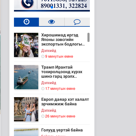
Хирошимад иргэд
Японы зэвсгийн
экспортын бодлогы..
Дэлхийд
9 минутын өмнө
Трамп Ирантай
тохиролцоонд хүрэх
шинэ гарц эрэлх..
Дэлхийд
17 минутын өмнө
Европ даяар хэт халалт
эрчимжиж байна
Дэлхийд
26 минутын өмнө
Голууд үертэй байна