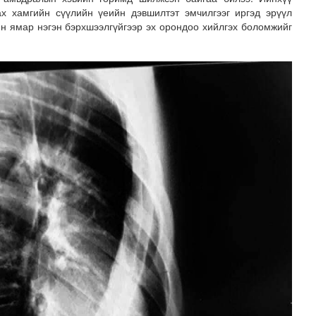
ах хамгийн сүүлийн үеийн дэвшилтэт эмчилгээг иргэд эрүүл
н ямар нэгэн бэрхшээлгүйгээр эх орондоо хийлгэх боломжийг