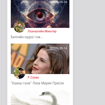
2026-06-04
Хийлдэг завь, гудас,
хөвөгч тоглоом биш
Эрүүл мэнд
3 цаг 12 минутын өмнө
Нийслэлийн цэцэрлэгт
Лханаагийн Мөнхтөр
хамрагдах I шатны
бүртгэл э..
Билгийн нүдээ гэж...
Нийгэм
3 цаг 24 минутын өмнө
2026-05-14
Долоодугаар сард
709.503 зөрчил
бүртгэгджээ
Нийгэм
4 цаг 31 минутын өмнө
Р.Слава
Мал угаалгын ажил
үргэлжилж байна
"Хааны гүнж” Лиза Мария Пресли
Нийгэм
4 цаг 34 минутын өмнө
2026-05-14
Хогноос эрчим хүч