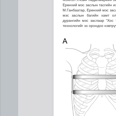
Ерөнхий мэс заслын тасгийн и
М.Ганбаатар, Ерөнхий мэс зас
мэс заслын багийн хамт ол
дурангийн мэс заслаар “Хос 
технологийг эх орондоо нэвтрү
Мета компанид 567 сая ам