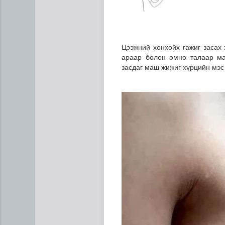
Цээжний хонхойх гажиг засах 
араар болон өмнө талаар ма
засдаг маш жижиг хүрцийн мэс
Ирэх 10 хоногт цаг агаар я