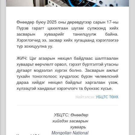
Өнөөдөр буюу 2025 оны дөрөвдүгээр сарын 17-ны
Пүрэв гарагт цахилгаан шугам сүлжээнд хийх
засварын хуваарийг танилцуулж байна.
Хэрэглэгчид ээ, засвар хийх хугацаанд хэрэглээгээ
түр зохицуулна уу.
ЖИЧ: Цаг агаарын нөхцөл байдлаас шалтгаалан
хуваарьт өөрчлөлт орвол, гэрээт бүртгэлтэй утасны
дугаарт мэдээлэл хүргэх болно. Засварын ажлыг
тухайн тоноглолоос хүчдэлээс бүрэн чөлөөлсний
дараа хийдэг нөхцөл байдлыг харгалзан үзэж,
хүлээцтэй хандахыг хэрэгчлэгч та бүхнээс хүсье.
Нийтэлсэн:
УБЦТС ТӨХК
УБЦТС: Өнөөдөр
хийгдэх засварын
хуваарь
Mongolian National