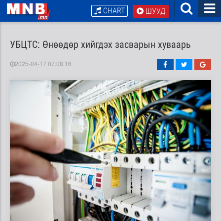
CHART
ШУУД
УБЦТС: Өнөөдөр хийгдэх засварын хуваарь
2025-04-17 07:08:16