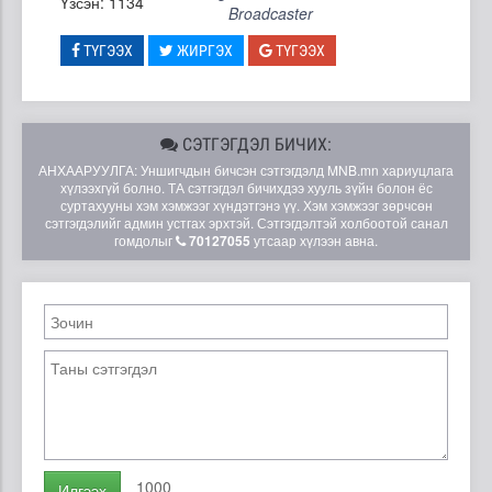
Үзсэн: 1134
Broadcaster
ТҮГЭЭХ
ЖИРГЭХ
ТҮГЭЭХ
СЭТГЭГДЭЛ БИЧИХ:
АНХААРУУЛГА: Уншигчдын бичсэн сэтгэгдэлд MNB.mn хариуцлага
хүлээхгүй болно. ТА сэтгэгдэл бичихдээ хууль зүйн болон ёс
суртахууны хэм хэмжээг хүндэтгэнэ үү. Хэм хэмжээг зөрчсөн
сэтгэгдэлийг админ устгах эрхтэй. Сэтгэгдэлтэй холбоотой санал
гомдолыг
70127055
утсаар хүлээн авна.
1000
Илгээх