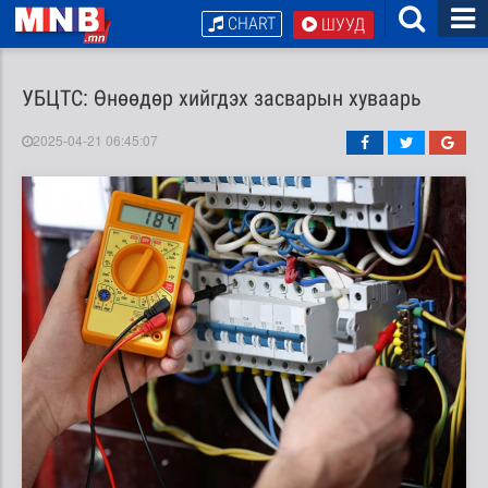
CHART
ШУУД
УБЦТС: Өнөөдөр хийгдэх засварын хуваарь
2025-04-21 06:45:07