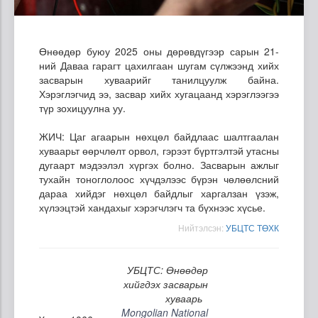
Өнөөдөр буюу 2025 оны дөрөвдүгээр сарын 21-
ний Даваа гарагт цахилгаан шугам сүлжээнд хийх
засварын хуваарийг танилцуулж байна.
Хэрэглэгчид ээ, засвар хийх хугацаанд хэрэглээгээ
түр зохицуулна уу.
ЖИЧ: Цаг агаарын нөхцөл байдлаас шалтгаалан
хуваарьт өөрчлөлт орвол, гэрээт бүртгэлтэй утасны
дугаарт мэдээлэл хүргэх болно. Засварын ажлыг
тухайн тоноглолоос хүчдэлээс бүрэн чөлөөлсний
дараа хийдэг нөхцөл байдлыг харгалзан үзэж,
хүлээцтэй хандахыг хэрэгчлэгч та бүхнээс хүсье.
Нийтэлсэн:
УБЦТС ТӨХК
УБЦТС: Өнөөдөр
хийгдэх засварын
хуваарь
Mongolian National