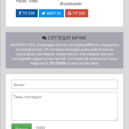
Үзсэн: 1066
Broadcaster
ТҮГЭЭХ
ЖИРГЭХ
ТҮГЭЭХ
СЭТГЭГДЭЛ БИЧИХ:
АНХААРУУЛГА: Уншигчдын бичсэн сэтгэгдэлд MNB.mn хариуцлага
хүлээхгүй болно. ТА сэтгэгдэл бичихдээ хууль зүйн болон ёс
суртахууны хэм хэмжээг хүндэтгэнэ үү. Хэм хэмжээг зөрчсөн
сэтгэгдэлийг админ устгах эрхтэй. Сэтгэгдэлтэй холбоотой санал
гомдолыг
70127055
утсаар хүлээн авна.
1000
Илгээх