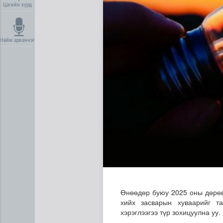
Цагийн хүрд
Найм арваннэг
“Нүүрс пиролизийн үйлдвэр”
Өнөөдөр буюу 2025 оны дөрөв
хийх засварын хуваарийг та
хэрэглээгээ түр зохицуулна уу.