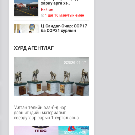
хариу арга хэ..
Нийгэм
1 цаг 10 минутын өмнө
Ц.Сандаг-Очир: COP17
ба COP31 хурлын
уялдаа нь Р..
Байгаль орчин
ХУРД АГЕНТЛАГ
1 цаг 15 минутын өмнө
Хийлдэг завь, гудас,
2026-01-17
хөвөгч тоглоом биш
Эрүүл мэнд
2 цаг 31 минутын өмнө
Нийслэлийн цэцэрлэгт
хамрагдах I шатны
бүртгэл э..
Нийгэм
“Алтан төлийн эзэн”-д нэр
2 цаг 42 минутын өмнө
дэвшигчдийн материалыг
хоёрдугаар сарын 1 хүртэл авна
Долоодугаар сард
709.503 зөрчил
бүртгэгджээ
2025-09-26