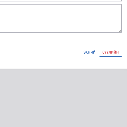
ЭХНИЙ
СҮҮЛИЙН
OP31 хурлын уялдаа нь Риогийн гурван конвенцын нэгдсэ..