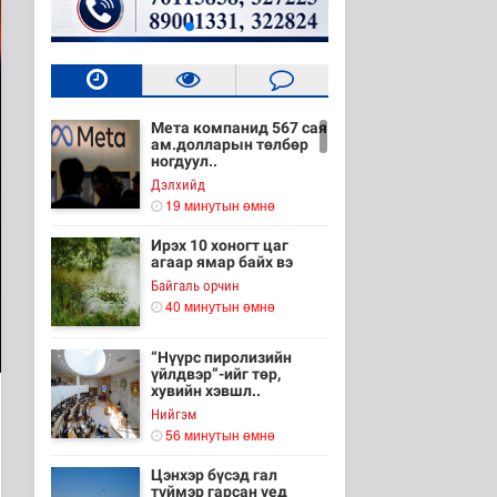
Мета компанид 567 сая
ам.долларын төлбөр
ногдуул..
Дэлхийд
19 минутын өмнө
Ирэх 10 хоногт цаг
агаар ямар байх вэ
Байгаль орчин
40 минутын өмнө
“Нүүрс пиролизийн
үйлдвэр”-ийг төр,
хувийн хэвшл..
Нийгэм
56 минутын өмнө
Цэнхэр бүсэд гал
түймэр гарсан үед