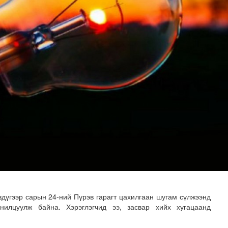
-ийг төр, хувийн хэвшлийн түншлэлээр хэрэгжүүлэх тог..
дүгээр сарын 24-ний Пүрэв гарагт цахилгаан шугам сүлжээнд
нилцуулж байна. Хэрэглэгчид ээ, засвар хийх хугацаанд