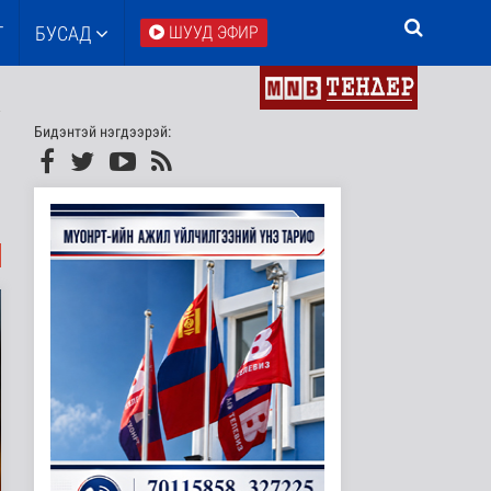
Т
БУСАД
ШУУД ЭФИР
Бидэнтэй нэгдээрэй: