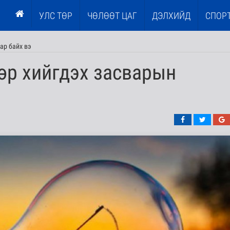
УЛС ТӨР
ЧӨЛӨӨТ ЦАГ
ДЭЛХИЙД
СПОР
мар байх вэ
өр хийгдэх засварын