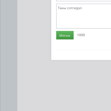
1000
Илгээх
Ц.Сандаг-Очир: COP17 ба C