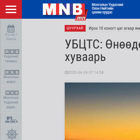
Ирэх 10 хоногт цаг агаар я
ШУУРХАЙ:
8-р сар 7
Баасан
УБЦТС: Өнөөд
хуваарь
Үндэсний
телевиз
2025-04-24 07:14:58
Монголын
мэдээ
Монголын
Үндэсний
радио