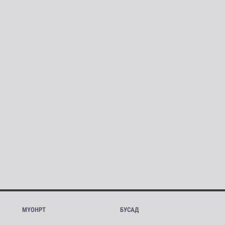
МҮОНРТ
БУСАД