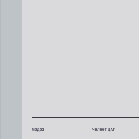
МЭДЭЭ
ЧӨЛӨӨТ ЦАГ