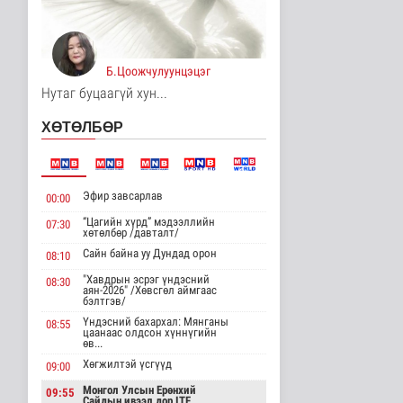
Манай улс Польш
улстай хөдөө аж ахуйн
салбарт өр..
Улс төр
3 цаг 7 минутын өмнө
Б.Цоожчулуунцэцэг
Нутаг буцаагүй хун...
Одон орны судлаачид
нарны гадаргын
ХӨТӨЛБӨР
хамгийн өндөр..
Дэлхийд
3 цаг 10 минутын өмнө
Боловсролын сайд
Эфир завсарлав
00:00
Л.Энх-Амгалан
"Pearson" компани..
“Цагийн хүрд” мэдээллийн
07:30
хөтөлбөр /давталт/
Улс төр
Сайн байна уу Дундад орон
3 цаг 14 минутын өмнө
08:10
"Хавдрын эсрэг үндэсний
08:30
Б.Сэмжидмаа:
аян-2026" /Хөвсгөл аймгаас
бэлтгэв/
Зөвшөөрлийн шинжтэй
103 бүртгэлээс ..
Үндэсний бахархал: Мянганы
08:55
цаанаас олдсон хүннүгийн
Нийгэм
өв...
4 цаг 32 минутын өмнө
Хөгжилтэй үсгүүд
09:00
Төмөр замчдын
Монгол Улсын Ерөнхий
09:55
мэргэжлийн өдөрт
Сайдын ивээл дор ITF