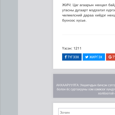
ЖИЧ: Цаг агаарын нөхцөл байд
утасны дугаарт мэдээлэл хүрг
чөлөөлсний дараа хийдэг нөхц
бүхнээс хүсье.
Үзсэн: 1211
Цэнхэр бүсэд гал түймэр га
ТҮГЭЭХ
ЖИРГЭХ
Т
АНХААРУУЛГА: Уншигчдын бичсэн сэтгэгд
болон ёс суртахууны хэм хэмжээг хүндэт
холбоотой 