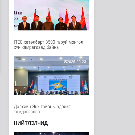
Нийгэм
2 цаг 50 минутын өмнө
Мал угаалгын ажил
үргэлжилж байна
Нийгэм
2 цаг 52 минутын өмнө
ITEC хөтөлбөрт 3500 гаруй монгол
хүн хамрагдаад байна
Хогноос эрчим хүч
үйлдвэрлэх үйлдвэр 34
МВт-ын х..
2025-09-23
Нийгэм
2 цаг 10 минутын өмнө
Монелийн гудамжны
авто замыг өнөөдрөөс
хааж, зас..
Нийгэм
2 цаг 15 минутын өмнө
Дэлхийн Энх тайвны өдрийг
тэмдэглэлээ
Орон сууцны залиланд
3613 иргэн өртөж, 118
тэрбу..
НИЙТЛЭЛЧИД
Улс төр
3 цаг 31 минутын өмнө