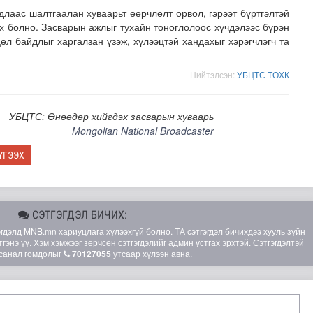
лаас шалтгаалан хуваарьт өөрчлөлт орвол, гэрээт бүртгэлтэй
эх болно. Засварын ажлыг тухайн тоноглолоос хүчдэлээс бүрэн
өл байдлыг харгалзан үзэж, хүлээцтэй хандахыг хэрэгчлэгч та
Нийтэлсэн:
УБЦТС ТӨХК
УБЦТС: Өнөөдөр хийгдэх засварын хуваарь
Mongolian National Broadcaster
рсан үед хариу арга хэмжээний дадлага сургуулийг зох..
ҮГЭЭХ
СЭТГЭГДЭЛ БИЧИХ:
элд MNB.mn хариуцлага хүлээхгүй болно. ТА сэтгэгдэл бичихдээ хууль зүйн
гэнэ үү. Хэм хэмжээг зөрчсөн сэтгэгдэлийг админ устгах эрхтэй. Сэтгэгдэлтэй
санал гомдолыг
70127055
утсаар хүлээн авна.