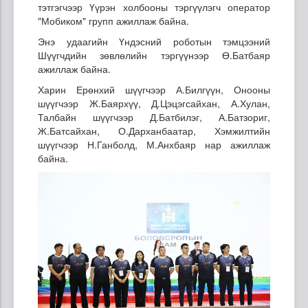
тэтгэгчээр Үүрэн холбооны тэргүүлэгч оператор
"Мобиком" групп ажиллаж байна.
Энэ удаагийн Үндэсний роботын тэмцээний
Шүүгчдийн зөвлөлийн тэргүүнээр Ө.Батбаяр
ажиллаж байна.
Харин Ерөнхий шүүгчээр А.Билгүүн, Онооны
шүүгчээр Ж.Баярхүү, Д.Цэцэгсайхан, А.Хулан,
Талбайн шүүгчээр Д.Батбилэг, А.Батзориг,
Ж.Батсайхан, О.Дарханбаатар, Хэмжилтийн
шүүгчээр Н.Ганболд, М.Анхбаяр нар ажиллаж
байна.