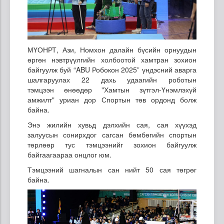
МҮОНРТ, Ази, Номхон далайн бүсийн орнуудын
өргөн нэвтрүүлгийн холбоотой хамтран зохион
байгуулж буй “ABU Робокон 2025” үндэсний аварга
шалгаруулах 22 дахь удаагийн роботын
тэмцээн өнөөдөр "Хамтын зүтгэл-Үнэмлэхүй
амжилт" уриан дор Спортын төв ордонд болж
байна.
Энэ жилийн хувьд дэлхийн сая, сая хүүхэд
залуусын сонирхдог сагсан бөмбөгийн спортын
төрлөөр тус тэмцээнийг зохион байгуулж
байгаагаараа онцлог юм.
Тэмцээний шагналын сан нийт 50 сая төгрөг
байна.