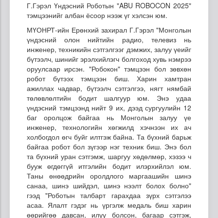
Г.Гэрэл Үндэсний Роботын "ABU ROBOCON 2025"
тэмцээнийг албан ёсоор нээж үг хэлсэн юм.
МҮОНРТ-ийн Ерөнхий захирал Г.Гэрэл "Монголын
үндэсний олон нийтийн радио, телевиз нь
инженер, техникийн сэтгэлгээг дэмжих, залуу үеийг
бүтээлч, шинийг эрэлхийлэгч болгоход хувь нэмрээ
оруулсаар ирсэн. "Робокон" тэмцээн бол зөвхөн
робот бүтээх тэмцээн биш. Харин хамтран
ажиллах чадвар, бүтээлч сэтгэлгээ, нягт нямбай
төлөвлөлтийн бодит шалгуур юм. Энэ удаа
үндэсний тэмцээнд нийт 9 их, дээд сургуулийн 12
баг оролцож байгаа нь Монголын залуу үе
инженер, технологийн хөгжилд хэчнээн их ач
холбогдол өгч буйг илтгэж байна. Та бүхний барьж
байгаа робот бол зүгээр нэг техник биш. Энэ бол
та бүхний уран сэтгэмж, шаргуу хөдөлмөр, хэзээ ч
бууж өгдөггүй итгэлийн бодит илэрхийлэл юм.
Таны өнөөдрийн оролдлого маргаашийн шинэ
санаа, шинэ шийдэл, шинэ нээлт болох болно"
гээд "Роботын талбарт гарахдаа зүрх сэтгэлээ
асаа. Ялалт гэдэг нь үргэлж медаль биш харин
өөрийгөө давсан, илүү болсон, багаар сэтгэж,