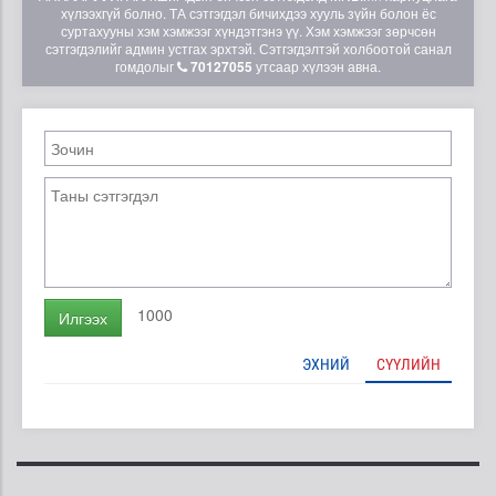
хүлээхгүй болно. ТА сэтгэгдэл бичихдээ хууль зүйн болон ёс
суртахууны хэм хэмжээг хүндэтгэнэ үү. Хэм хэмжээг зөрчсөн
сэтгэгдэлийг админ устгах эрхтэй. Сэтгэгдэлтэй холбоотой санал
гомдолыг
70127055
утсаар хүлээн авна.
1000
Илгээх
ЭХНИЙ
СҮҮЛИЙН