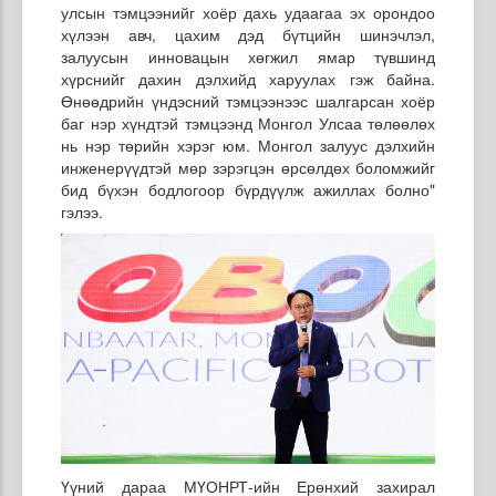
улсын тэмцээнийг хоёр дахь удаагаа эх орондоо
хүлээн авч, цахим дэд бүтцийн шинэчлэл,
залуусын инновацын хөгжил ямар түвшинд
хүрснийг дахин дэлхийд харуулах гэж байна.
Өнөөдрийн үндэсний тэмцээнээс шалгарсан хоёр
баг нэр хүндтэй тэмцээнд Монгол Улсаа төлөөлөх
нь нэр төрийн хэрэг юм. Монгол залуус дэлхийн
инженерүүдтэй мөр зэрэгцэн өрсөлдөх боломжийг
бид бүхэн бодлогоор бүрдүүлж ажиллах болно"
гэлээ.
Үүний дараа МҮОНРТ-ийн Ерөнхий захирал