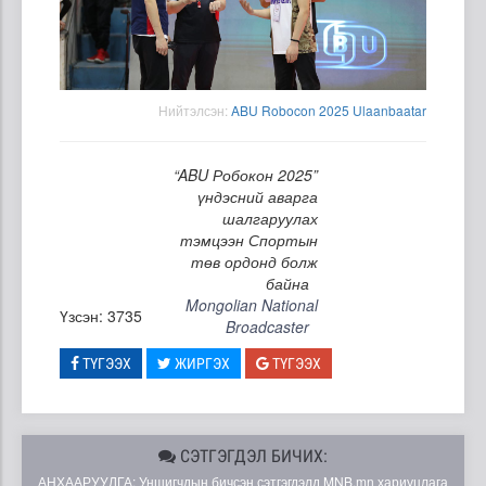
Нийтэлсэн:
ABU Robocon 2025 Ulaanbaatar
“ABU Робокон 2025”
үндэсний аварга
шалгаруулах
тэмцээн Спортын
төв ордонд болж
байна
Mongolian National
Үзсэн: 3735
Broadcaster
ТҮГЭЭХ
ЖИРГЭХ
ТҮГЭЭХ
СЭТГЭГДЭЛ БИЧИХ:
АНХААРУУЛГА: Уншигчдын бичсэн сэтгэгдэлд MNB.mn хариуцлага