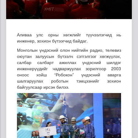
Аливаа улс орны хөгжлийг түүчээлэгчид нь
инженер, зохион бүтээгчид байдаг.
Монголын үндэсний олон нийтийн радио, телевиз
оюутан залуусын бүтээлч сэтгэлгээг хөгжүүлэх,
салбар салбарт ажиллах үндэсний шилдэг
инженерүүдийг чадваржуулах зорилгоор 2003
оноос хойш “Робокон” үндэсний аварга
шалгаруулах роботын тэмцээнийг зохион
байгуулсаар ирсэн билээ.