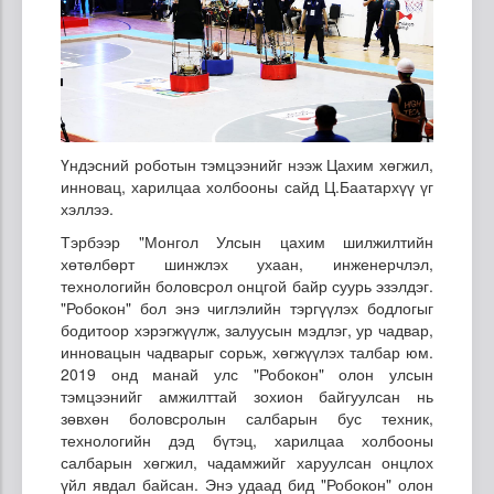
Үндэсний роботын тэмцээнийг нээж Цахим хөгжил,
инновац, харилцаа холбооны сайд Ц.Баатархүү үг
хэллээ.
Тэрбээр "Монгол Улсын цахим шилжилтийн
хөтөлбөрт шинжлэх ухаан, инженерчлэл,
технологийн боловсрол онцгой байр суурь эзэлдэг.
"Робокон" бол энэ чиглэлийн тэргүүлэх бодлогыг
бодитоор хэрэгжүүлж, залуусын мэдлэг, ур чадвар,
инновацын чадварыг сорьж, хөгжүүлэх талбар юм.
2019 онд манай улс "Робокон" олон улсын
тэмцээнийг амжилттай зохион байгуулсан нь
зөвхөн боловсролын салбарын бус техник,
технологийн дэд бүтэц, харилцаа холбооны
салбарын хөгжил, чадамжийг харуулсан онцлох
үйл явдал байсан. Энэ удаад бид "Робокон" олон