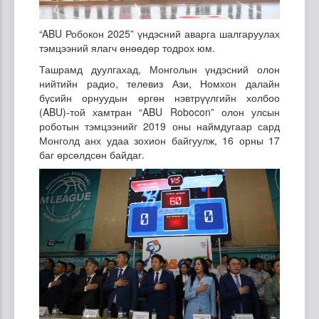
“ABU Робокон 2025” үндэсний аварга шалгаруулах
тэмцээний ялагч өнөөдөр тодрох юм.
Ташрамд дуулгахад, Монголын үндэсний олон
нийтийн радио, телевиз Ази, Номхон далайн
бүсийн орнуудын өргөн нэвтрүүлгийн холбоо
(ABU)-той хамтран “ABU Robocon” олон улсын
роботын тэмцээнийг 2019 оны наймдугаар сард
Монголд анх удаа зохион байгуулж, 16 орны 17
баг өрсөлдсөн байдаг.