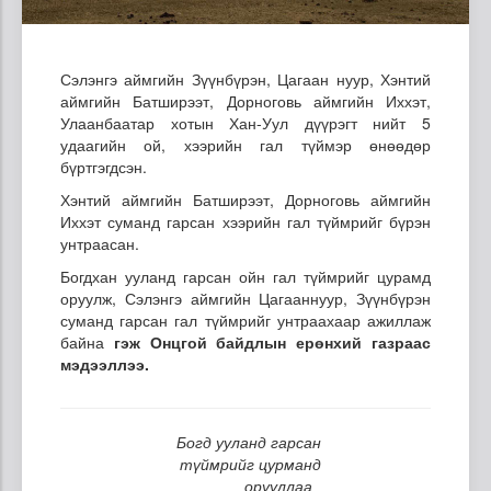
Сэлэнгэ аймгийн Зүүнбүрэн, Цагаан нуур, Хэнтий
аймгийн Батширээт, Дорноговь аймгийн Иххэт,
Улаанбаатар хотын Хан-Уул дүүрэгт нийт 5
удаагийн ой, хээрийн гал түймэр өнөөдөр
бүртгэгдсэн.
Хэнтий аймгийн Батширээт, Дорноговь аймгийн
Иххэт суманд гарсан хээрийн гал түймрийг бүрэн
унтраасан.
Богдхан ууланд гарсан ойн гал түймрийг цурамд
оруулж, Сэлэнгэ аймгийн Цагааннуур, Зүүнбүрэн
суманд гарсан гал түймрийг унтраахаар ажиллаж
байна
гэж Онцгой байдлын ерөнхий газраас
мэдээллээ.
Богд ууланд гарсан
түймрийг цурманд
орууллаа