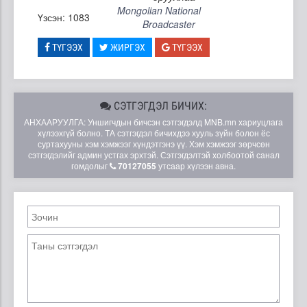
Mongolian National
Үзсэн: 1083
Broadcaster
ТҮГЭЭХ
ЖИРГЭХ
ТҮГЭЭХ
СЭТГЭГДЭЛ БИЧИХ:
АНХААРУУЛГА: Уншигчдын бичсэн сэтгэгдэлд MNB.mn хариуцлага
хүлээхгүй болно. ТА сэтгэгдэл бичихдээ хууль зүйн болон ёс
суртахууны хэм хэмжээг хүндэтгэнэ үү. Хэм хэмжээг зөрчсөн
сэтгэгдэлийг админ устгах эрхтэй. Сэтгэгдэлтэй холбоотой санал
гомдолыг
70127055
утсаар хүлээн авна.