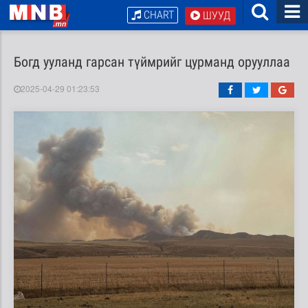
CHART
ШУУД
Богд ууланд гарсан түймрийг цурманд орууллаа
2025-04-29 01:23:53