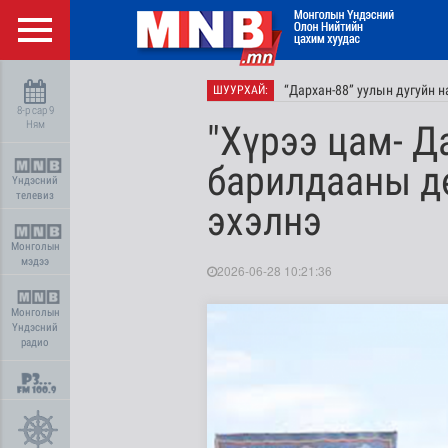
“Дархан-88” уулын дугуйн 
ШУУРХАЙ:
8-р сар 9
Ням
"Хүрээ цам- Д
барилдааны дө
Үндэсний
телевиз
эхэлнэ
Монголын
мэдээ
2026-06-28 10:21:36
Монголын
Үндэсний
радио