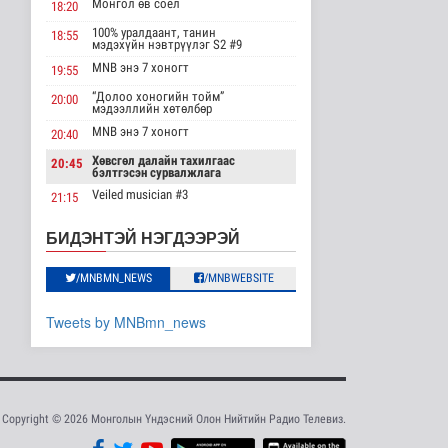
"Цагийн хүрд"
Монгол өв соёл
18:20
мэдээллийн хөтөлбөр
/2026.08.08/
100% уралдаант, танин
18:55
мэдэхүйн нэвтрүүлэг S2 #9
Нийгэм
MNB энэ 7 хоногт
2026-08-08 19:59
19:55
“Долоо хоногийн тойм”
20:00
Хүүхэд залуус, бизнес
мэдээллийн хөтөлбөр
эрхлэгчдийг дэмжих
MNB энэ 7 хоногт
20:40
инкубат..
Нийгэм
Хөвсгөл далайн тахилгаас
20:45
бэлтгэсэн сурвалжлага
2026-08-08 17:16
Veiled musician #3
21:15
Сүхбаатар суманд
“Inda house 1” МУСК
баригдаж буй 70 МВт-
22:00
БИДЭНТЭЙ НЭГДЭЭРЭЙ
ын хүчин ча..
“Гэрэлтэй цонх” үдшийн
23:35
Улс төр
хөтөлбөр
/MNBMN_NEWS
/MNBWEBSITE
2026-08-08 17:02
Газрын тосны
Tweets by MNBmn_news
агуулахууд эхнээсээ
ашиглалтад орох..
Улс төр
2026-08-08 15:56
Copyright © 2026 Монголын Үндэсний Олон Нийтийн Радио Телевиз.
ЦАГ АГААР:
Улаанбаатарт шөнөдөө