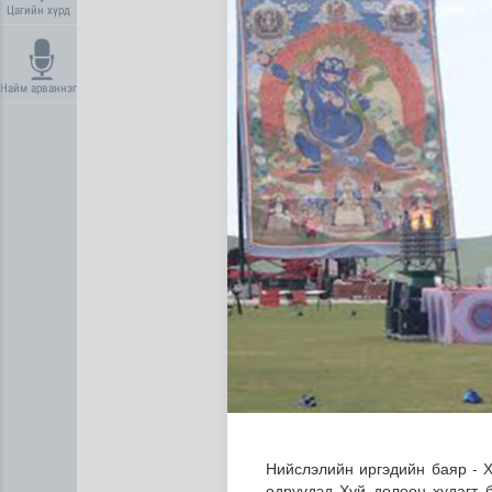
Цагийн хүрд
Найм арваннэг
Усны ослоос урьдчилан сэр
Нийслэлийн иргэдийн баяр - 
өдрүүдэд Хүй долоон худагт 