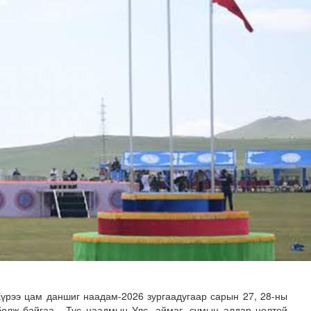
гийлэх эргүүлүүд тогтмол ажиллаж байна
Хүрээ цам даншиг наадам-2026 зургаадугаар сарын 27, 28-ны
болж байгаа. Тус наадмын Улс, аймаг, сумын алдар цолтой