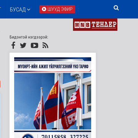
Т
БУСАД
ШУУД ЭФИР
Бидэнтэй нэгдээрэй: