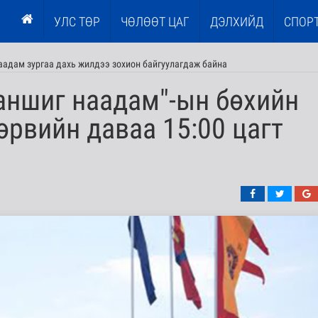
УЛС ТӨР
ЧӨЛӨӨТ ЦАГ
ДЭЛХИЙД
СПОР
наадам зургаа дахь жилдээ зохион байгуулагдаж байна
аншиг наадам"-ын бөхийн
рвийн даваа 15:00 цагт