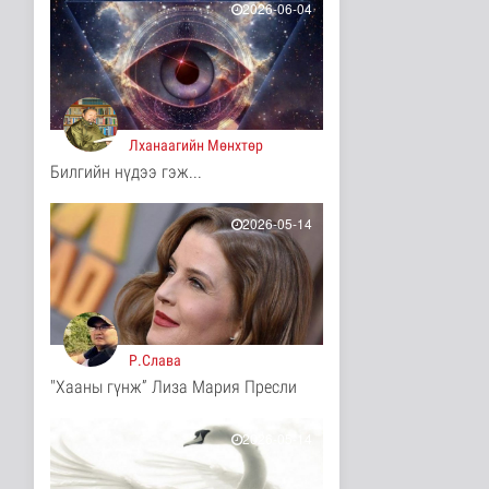
2026-06-04
11 цаг 8 минутын өмнө
Иргэд: Хичээлийн
хэрэгслийн үнэ багагүй
нэмэгдсэ..
Нийгэм
11 цаг 10 минутын өмнө
Лханаагийн Мөнхтөр
Билгийн нүдээ гэж...
Турк, Саудын Араб,
Пакистан улсууд
батлан хамгаа..
2026-05-14
Дэлхийд
11 цаг 14 минутын өмнө
"Онцгой амралт-2026"
реалити шоуны зургийг
авч э..
Нийгэм
Р.Слава
11 цаг 16 минутын өмнө
"Хааны гүнж” Лиза Мария Пресли
Монгол-Оросын зэвсэгт
хүчний байлдааны
буудлагат..
2026-05-14
Нийгэм
11 цаг 19 минутын өмнө