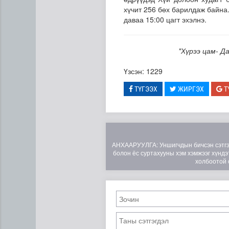
хүчит 256 бөх барилдаж байна
даваа 15:00 цагт эхэлнэ.
"Хүрээ цам- Д
Үзсэн: 1229
ТҮГЭЭХ
ЖИРГЭХ
Т
Манай улс 3.10 тонн алт г
АНХААРУУЛГА: Уншигчдын бичсэн сэтгэгд
болон ёс суртахууны хэм хэмжээг хүндэт
холбоотой 