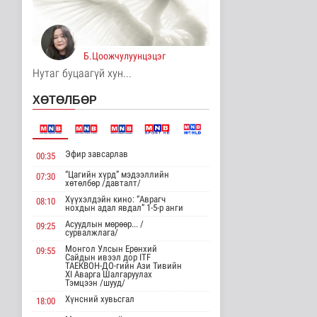
Цагааннуур суманд 23
мянга гаруй га талбайд
тари..
Б.Цоожчулуунцэцэг
Нийгэм
11 цаг 24 минутын өмнө
Нутаг буцаагүй хун...
Хөдөө орон нутагт
ХӨТӨЛБӨР
шатахуун
нийлүүлэлтийг хоёр да..
Нийгэм
11 цаг 26 минутын өмнө
Эфир завсарлав
00:35
ЦАГ АГААР:
“Цагийн хүрд” мэдээллийн
07:30
Улаанбаатарт өдөртөө
хөтөлбөр /давталт/
26 хэм дулаан
Хүүхэлдэйн кино: “Аврагч
08:10
Байгаль орчин
нохдын адал явдал” 1-5-р анги
12 цаг 38 минутын өмнө
Асуудлын мөрөөр... /
09:25
сурвалжлага/
Монгол Улсын Төрийн
Монгол Улсын Ерөнхий
09:55
дуулал
Сайдын ивээл дор ITF
ТАЕКВОН-ДО-гийн Ази Тивийн
Энтертайнмент
XI Аварга Шалгаруулах
Тэмцээн /шууд/
15 цаг 53 минутын өмнө
Хүнсний хувьсгал
18:00