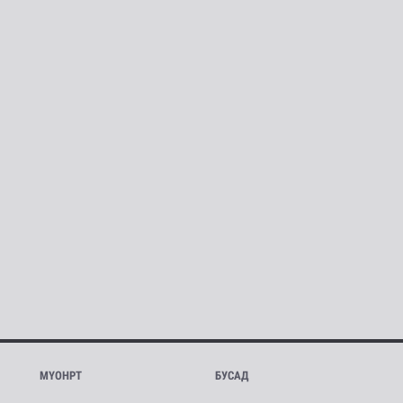
МҮОНРТ
БУСАД