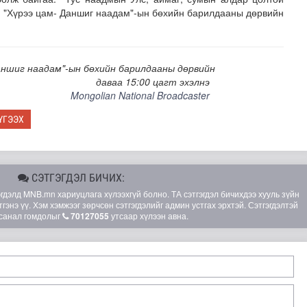
. "Хүрээ цам- Даншиг наадам"-ын бөхийн барилдааны дөрвийн
аншиг наадам"-ын бөхийн барилдааны дөрвийн
даваа 15:00 цагт эхэлнэ
Mongolian National Broadcaster
ҮГЭЭХ
адаадад гаргажээ
СЭТГЭГДЭЛ БИЧИХ:
элд MNB.mn хариуцлага хүлээхгүй болно. ТА сэтгэгдэл бичихдээ хууль зүйн
гэнэ үү. Хэм хэмжээг зөрчсөн сэтгэгдэлийг админ устгах эрхтэй. Сэтгэгдэлтэй
санал гомдолыг
70127055
утсаар хүлээн авна.