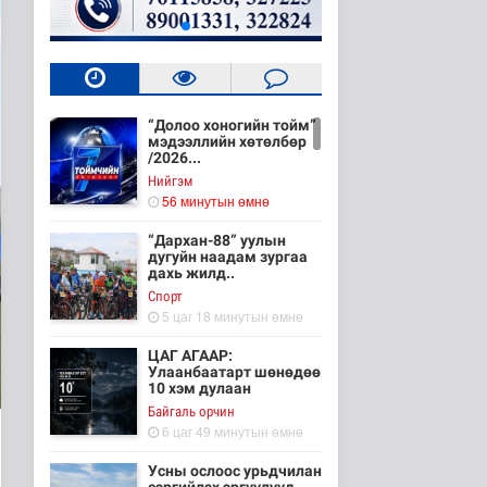
“Долоо хоногийн тойм”
мэдээллийн хөтөлбөр
/2026...
Нийгэм
56 минутын өмнө
“Дархан-88” уулын
дугуйн наадам зургаа
дахь жилд..
Cпорт
5 цаг 18 минутын өмнө
ЦАГ АГААР:
Улаанбаатарт шөнөдөө
10 хэм дулаан
Байгаль орчин
6 цаг 49 минутын өмнө
Усны ослоос урьдчилан