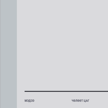
МЭДЭЭ
ЧӨЛӨӨТ ЦАГ