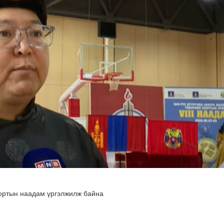
гийлэх эргүүлүүд тогтмол ажиллаж байна
портын наадам үргэлжилж байна