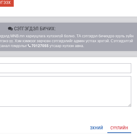
ҮГЭЭХ
СЭТГЭГДЭЛ БИЧИХ:
элд MNB.mn хариуцлага хүлээхгүй болно. ТА сэтгэгдэл бичихдээ хууль зүйн
гэнэ үү. Хэм хэмжээг зөрчсөн сэтгэгдэлийг админ устгах эрхтэй. Сэтгэгдэлтэй
санал гомдолыг
70127055
утсаар хүлээн авна.
 сан” тусгай үзэсгэлэн нээгдлээ
ЭХНИЙ
СҮҮЛИЙН