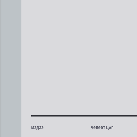
МЭДЭЭ
ЧӨЛӨӨТ ЦАГ