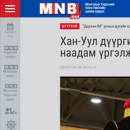
“Дархан-88” уулын дугуйн 
ШУУРХАЙ:
8-р сар 9
Ням
Хан-Уул дүүрг
наадам үргэл
Үндэсний
телевиз
2026-06-28 09:54:16
Монголын
мэдээ
Монголын
Үндэсний
радио