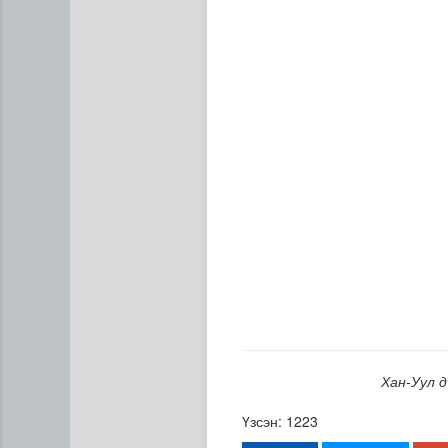
Манай улс 3.10 тонн алт г
Хан-Уул 
Үзсэн: 1223