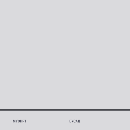
МҮОНРТ
БУСАД