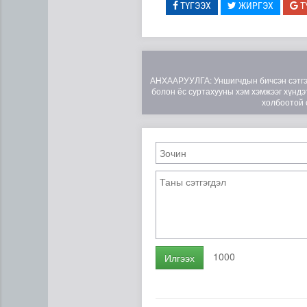
ТҮГЭЭХ
ЖИРГЭХ
Т
АНХААРУУЛГА: Уншигчдын бичсэн сэтгэгд
болон ёс суртахууны хэм хэмжээг хүндэт
холбоотой 
“Дүрслэх урлагийн оюуны өв
1000
Илгээх