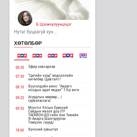
Цагааннуур суманд 23
мянга гаруй га талбайд
тари..
Нийгэм
Б.Цоожчулуунцэцэг
11 цаг 14 минутын өмнө
Нутаг буцаагүй хун...
Хөдөө орон нутагт
ХӨТӨЛБӨР
шатахуун
нийлүүлэлтийг хоёр да..
Нийгэм
11 цаг 16 минутын өмнө
Эфир завсарлав
00:35
ЦАГ АГААР:
“Цагийн хүрд” мэдээллийн
07:30
Улаанбаатарт өдөртөө
хөтөлбөр /давталт/
26 хэм дулаан
Хүүхэлдэйн кино: “Аврагч
08:10
Байгаль орчин
нохдын адал явдал” 1-5-р анги
11 цаг 28 минутын өмнө
Асуудлын мөрөөр... /
09:25
сурвалжлага/
Монгол Улсын Төрийн
Монгол Улсын Ерөнхий
09:55
дуулал
Сайдын ивээл дор ITF
ТАЕКВОН-ДО-гийн Ази Тивийн
Энтертайнмент
XI Аварга Шалгаруулах
15 цаг 43 минутын өмнө
Тэмцээн /шууд/
Хүнсний хувьсгал
18:00
"Цагийн хүрд"