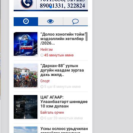
“Долоо хоногийн тойм”
мэдээллийн хөтөлбөр
/2026...
Нийгэм
45 минутын өмнө
“Дархан-88” уулын
дугуйн наадам зургаа
дахь жилд..
Cпорт
5 цаг 8 минутын өмнө
ЦАГ АГААР:
Улаанбаатарт шөнөдөө
10 хэм дулаан
Байгаль орчин
6 цаг 39 минутын өмнө
Усны ослоос урьдчилан