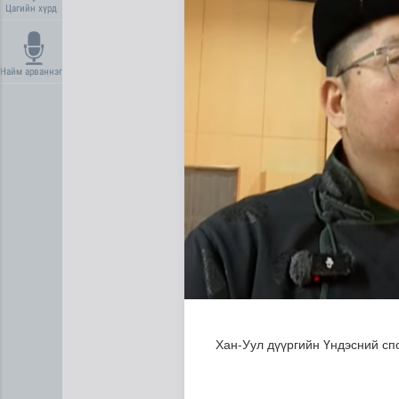
Цагийн хүрд
Найм арваннэг
Усны ослоос урьдчилан сэр
Хан-Уул дүүргийн Үндэсний с