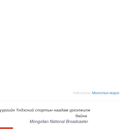
адаадад гаргажээ
Нийтэлсэн:
Moнголын мэдээ
дүүргийн Үндэсний спортын наадам үргэлжилж
байна
Mongolian National Broadcaster