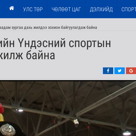
УЛС ТӨР
ЧӨЛӨӨТ ЦАГ
ДЭЛХИЙД
СПОР
наадам зургаа дахь жилдээ зохион байгуулагдаж байна
ийн Үндэсний спортын
жилж байна