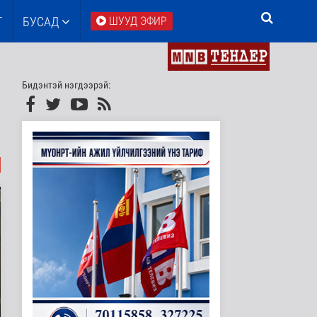
Т
БУСАД
ШУУД ЭФИР
Бидэнтэй нэгдээрэй: