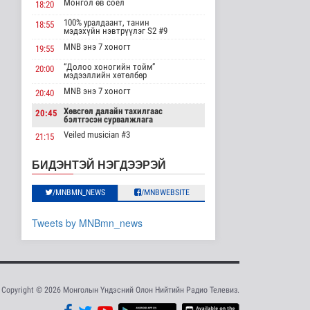
Монгол өв соёл
18:20
мэдээллийн хөтөлбөр
/2026.08.08/
100% уралдаант, танин
18:55
мэдэхүйн нэвтрүүлэг S2 #9
Нийгэм
2026-08-08 19:59
MNB энэ 7 хоногт
19:55
“Долоо хоногийн тойм”
20:00
Хүүхэд залуус, бизнес
мэдээллийн хөтөлбөр
эрхлэгчдийг дэмжих
инкубат..
MNB энэ 7 хоногт
20:40
Нийгэм
Хөвсгөл далайн тахилгаас
20:45
2026-08-08 17:16
бэлтгэсэн сурвалжлага
Veiled musician #3
21:15
Сүхбаатар суманд
баригдаж буй 70 МВт-
“Inda house 1” МУСК
22:00
БИДЭНТЭЙ НЭГДЭЭРЭЙ
ын хүчин ча..
“Гэрэлтэй цонх” үдшийн
23:35
Улс төр
хөтөлбөр
2026-08-08 17:02
/MNBMN_NEWS
/MNBWEBSITE
Газрын тосны
Tweets by MNBmn_news
агуулахууд эхнээсээ
ашиглалтад орох..
Улс төр
2026-08-08 15:56
ЦАГ АГААР:
Copyright © 2026 Монголын Үндэсний Олон Нийтийн Радио Телевиз.
Улаанбаатарт шөнөдөө