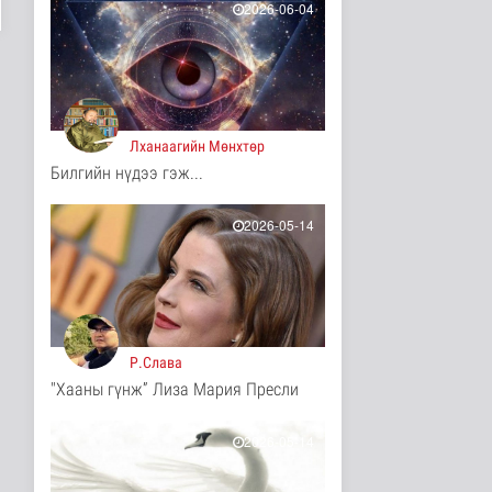
2026-06-04
11 цаг 57 минутын өмнө
Иргэд: Хичээлийн
хэрэгслийн үнэ багагүй
нэмэгдсэ..
11 цагийн өмнө
Нийгэм
Лханаагийн Мөнхтөр
Турк, Саудын Араб,
Билгийн нүдээ гэж...
Пакистан улсууд
батлан хамгаа..
2026-05-14
Дэлхийд
11 цаг 4 минутын өмнө
"Онцгой амралт-2026"
реалити шоуны зургийг
авч э..
Нийгэм
11 цаг 6 минутын өмнө
Р.Слава
"Хааны гүнж” Лиза Мария Пресли
Монгол-Оросын зэвсэгт
хүчний байлдааны
буудлагат..
2026-05-14
Нийгэм
11 цаг 9 минутын өмнө