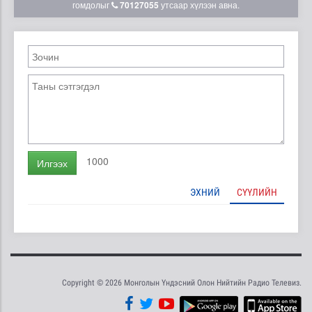
гомдолыг
70127055
утсаар хүлээн авна.
1000
Илгээх
ЭХНИЙ
СҮҮЛИЙН
Copyright © 2026 Монголын Үндэсний Олон Нийтийн Радио Телевиз.