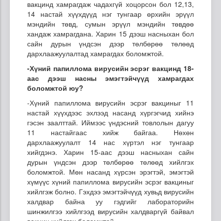
вакцинд хамрагдаж чадахгүй хоцорсон бол 12,13,
14 настай хүүхдүүд нэг тунгаар өрхийн эрүүл
мэндийн төвд, сумын эрүүл мэндийн төвдөө
хандаж хамрагдана. Харин 15 дээш насныхан бол
сайн дурын үндсэн дээр төлбөрөө төлөөд
дархлаажуулалтад хамрагдах боломжтой.
-Хүний
папиллома
вирусийн эсрэг вакцинд 18-
аас
дээш насны эмэгтэйчүүд хамрагдах
боломжтой юу?
-Хүний папиллома вирусийн эсрэг вакциныг 11
настай хүүхдээс эхлээд насанд хүргэгчид хийнэ
гэсэн заалттай. Иймээс үндэсний товлолын дагуу
11 настайгаас хийж байгаа. Нөхөн
дархлаажуулалт 14 нас хүртэл нэг тунгаар
хийгдэнэ. Харин 15-аас дээш насныхан сайн
дурын үндсэн дээр төлбөрөө төлөөд хийлгэх
боломжтой. Мөн насанд хүрсэн эрэгтэй, эмэгтэй
хүмүүс хүний папиллома вирусийн эсрэг вакциныг
хийлгэж болно. Гэхдээ эмэгтэйчүүд хувьд вирусийн
халдвар байна уу гэдгийг лабораторийн
шинжилгээ хийлгээд вирусийн халдваргүй байвал
вакцин хийлгэх боломжтой.