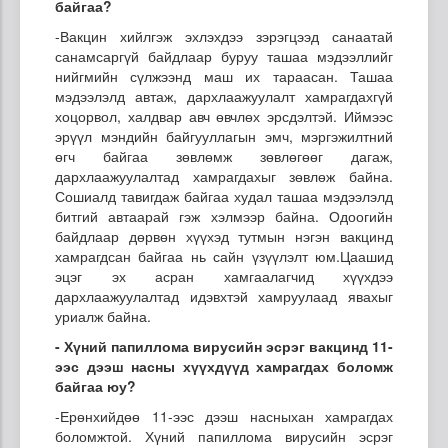
байгаа?
-Вакцин хийлгэж эхлэхдээ зэрэгцээд санаатай
санамсаргүй байдлаар буруу ташаа мэдээллийг
нийгмийн сүлжээнд маш их тараасан. Ташаа
мэдээлэлд автаж, дархлаажуулалт хамрагдахгүй
хоцорвол, халдвар авч өвчлөх эрсдэлтэй. Иймээс
эрүүл мэндийн байгууллагын эмч, мэргэжилтний
өгч байгаа зөвлөмж зөвлөгөөг дагаж,
дархлаажуулалтад хамрагдахыг зөвлөж байна.
Сошиалд тавигдаж байгаа худал ташаа мэдээлэлд
битгий автаарай гэж хэлмээр байна. Одоогийн
байдлаар дөрвөн хүүхэд тутмын нэгэн вакцинд
хамрагдсан байгаа нь сайн үзүүлэлт юм.Цаашид
эцэг эх асран хамгаалагчид хүүхдээ
дархлаажуулалтад идэвхтэй хамруулаад явахыг
уриалж байна.
- Хүний
папиллома
вирусийн эсрэг вакцинд 11-
ээс
дээш насны хүүхдүүд хамрагдах боломж
байгаа юу?
-Ерөнхийдөө 11-ээс дээш насныхан хамрагдах
боломжтой. Хүний папиллома вирусийн эсрэг