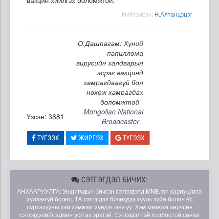
Нийтэлсэн:
Н.Алтанцэцэг
О.Дашпагам: Хүний
папиллома
вирусийн халдварын
эсрэг вакцинд
хамрагдаагүй бол
нөхөж хамрагдах
боломжтой
Mongolian National
Үзсэн: 3881
Broadcaster
ТҮГЭЭХ
ЖИРГЭХ
ТҮГЭЭХ
СЭТГЭГДЭЛ БИЧИХ:
АНХААРУУЛГА: Уншигчдын бичсэн сэтгэгдэлд MNB.mn хариуцлага
хүлээхгүй болно. ТА сэтгэгдэл бичихдээ хууль зүйн болон ёс
суртахууны хэм хэмжээг хүндэтгэнэ үү. Хэм хэмжээг зөрчсөн
сэтгэгдэлийг админ устгах эрхтэй. Сэтгэгдэлтэй холбоотой санал