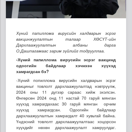
Хүний папиллома вирусийн халдварын эсрэг
вакцинжуулалтын талаар ХӨСҮТ-ийн
Дархлаажуулалтын албаны дарга
О.Дашпагам
аас зарим зүйлийг тодрууллаа.
-Хүний
папиллома
вирусийн эсрэг вакцинд
одоогийн байдлаар хэчнээн хүүхэд
хамрагдсан бэ?
-Хүний попиллома вирусийн халдварын эсрэг
вакциныг товлолт дархлаажуулалтад нэвтрүүлж,
2024 оны 11 дүгээр сараас хийж эхэлсэн.
Өнгөрсөн 2024 онд 11 настай 70 гаруй мянган
хүүхэд хамрагдахаас 30 гаруй мянган орчим
хүүхэд хамрагдсан. Одоогийн байдлаар
дархлаажуулалтын хамрагдалт 40 хувьтай байна.
Үндэсний товлолт дархлаажуулалтаас хоцорсон
хүүхдийг нөхөн дархлаажуулалт хамруулдаг.