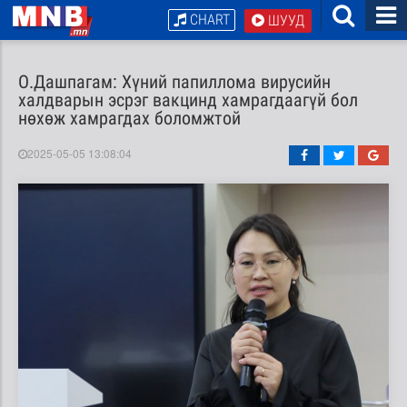
CHART
ШУУД
О.Дашпагам: Хүний папиллома вирусийн
халдварын эсрэг вакцинд хамрагдаагүй бол
нөхөж хамрагдах боломжтой
2025-05-05 13:08:04