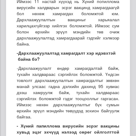
Иймээс 11 настай хүүхэд нь Хүний попиллома
вирусийн халдварын эсрэг вакцинд хамрагдаагүй
бол нөхөж хамрагдах боломжтой юм.
Дархлаажуулалтын вакциныг харьяалал
харилцахгүйгээр хийлгэх боломжтой. Иймээс сум
болон өрхийн эрүүл мэндийн төв очиж
дархлаажуулалтад хамрагдаарай гэдгийг хэлмээр
байна.
-Дархлаажуулалтад хамрагдалт хэр идэвхтэй
байна бэ?
-Дархлаажуулалт өндөр хамрагдалтай байж,
тухайн халдвараас сэргийлэх боломжтой. Үндсэн
товлолт дархлаажуулалтын хамрагдалтыг зөвхөн
манай улсаас гадна дэлхийн дахинд 95 хувиас
дээш хамруулж байж, тухайн халдвараас
сэргийлэх боломжтой гэдэг тооцооллыг гаргасан.
Иймээс нөхөн дархлаажуулалтыг бүх сумын
өрхийн эрүүл мэндийн төвүүдэд зохион байгуулж
байгаа.
- Хүний
папиллома
вирусийн эсрэг вакцины
хувьд эцэг эхчүүд нэлээд сөрөг ойлголттой