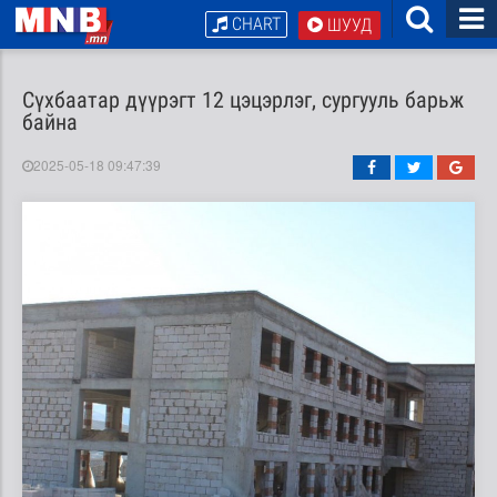
CHART
ШУУД
Сүхбаатар дүүрэгт 12 цэцэрлэг, сургууль барьж
байна
2025-05-18 09:47:39