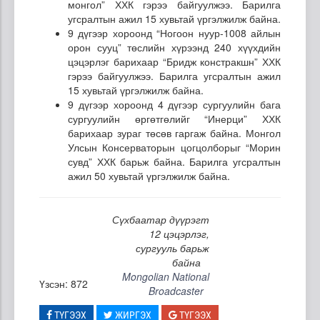
монгол” ХХК гэрээ байгуулжээ. Барилга
угсралтын ажил 15 хувьтай үргэлжилж байна.
9 дүгээр хороонд “Ногоон нуур-1008 айлын
орон сууц” төслийн хүрээнд 240 хүүхдийн
цэцэрлэг барихаар “Бридж констракшн” ХХК
гэрээ байгуулжээ. Барилга угсралтын ажил
15 хувьтай үргэлжилж байна.
9 дүгээр хороонд 4 дүгээр сургуулийн бага
сургуулийн өргөтгөлийг “Инерци” ХХК
барихаар зураг төсөв гаргаж байна. Монгол
Улсын Консерваторын цогцолборыг “Морин
сувд” ХХК барьж байна. Барилга угсралтын
ажил 50 хувьтай үргэлжилж байна.
Сүхбаатар дүүрэгт
12 цэцэрлэг,
сургууль барьж
байна
Mongolian National
Үзсэн: 872
Broadcaster
ТҮГЭЭХ
ЖИРГЭХ
ТҮГЭЭХ