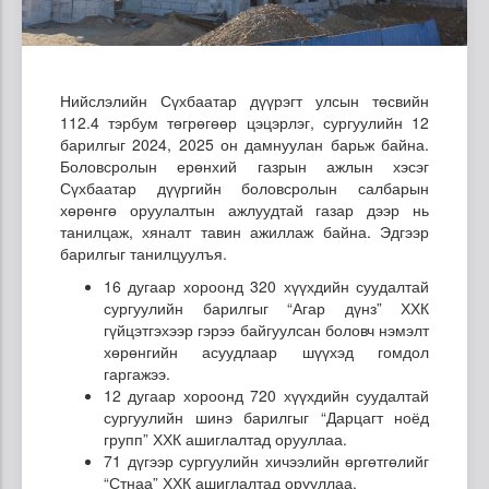
Нийслэлийн Сүхбаатар дүүрэгт улсын төсвийн
112.4 тэрбум төгрөгөөр цэцэрлэг, сургуулийн 12
барилгыг 2024, 2025 он дамнуулан барьж байна.
Боловсролын ерөнхий газрын ажлын хэсэг
Сүхбаатар дүүргийн боловсролын салбарын
хөрөнгө оруулалтын ажлуудтай газар дээр нь
танилцаж, хяналт тавин ажиллаж байна. Эдгээр
барилгыг танилцуулъя.
16 дугаар хороонд 320 хүүхдийн суудалтай
сургуулийн барилгыг “Агар дүнз” ХХК
гүйцэтгэхээр гэрээ байгуулсан боловч нэмэлт
хөрөнгийн асуудлаар шүүхэд гомдол
гаргажээ.
12 дугаар хороонд 720 хүүхдийн суудалтай
сургуулийн шинэ барилгыг “Дарцагт ноёд
групп” ХХК ашиглалтад орууллаа.
71 дүгээр сургуулийн хичээлийн өргөтгөлийг
“Стнаа” ХХК ашиглалтад орууллаа.