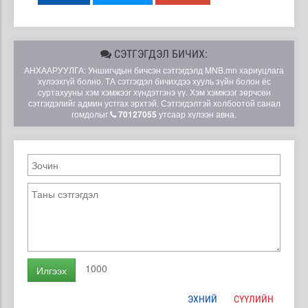
СЭТГЭГДЭЛ БИЧИХ:
АНХААРУУЛГА: Уншигчдын бичсэн сэтгэгдэлд MNB.mn хариуцлага
хүлээхгүй болно. ТА сэтгэгдэл бичихдээ хууль зүйн болон ёс
суртахууны хэм хэмжээг хүндэтгэнэ үү. Хэм хэмжээг зөрчсөн
сэтгэгдэлийг админ устгах эрхтэй. Сэтгэгдэлтэй холбоотой санал
гомдолыг
70127055
утсаар хүлээн авна.
1000
Илгээх
ЭХНИЙ
СҮҮЛИЙН