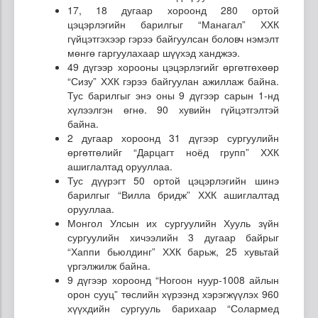
17, 18 дугаар хороонд 280 ортой
цэцэрлэгийн барилгыг “Манагал” ХХК
гүйцэтгэхээр гэрээ байгуулсан боловч нэмэлт
мөнгө гаргуулахаар шүүхэд ханджээ.
49 дүгээр хорооны цэцэрлэгийг өргөтгөхөөр
“Сизу” ХХК гэрээ байгуулан ажиллаж байна.
Тус барилгыг энэ оны 9 дүгээр сарын 1-нд
хүлээлгэн өгнө. 90 хувийн гүйцэтгэлтэй
байна.
2 дугаар хороонд 31 дүгээр сургуулийн
өргөтгөлийг “Дарцагт ноёд групп” ХХК
ашиглалтад орууллаа.
Тус дүүрэгт 50 ортой цэцэрлэгийн шинэ
барилгыг “Вилла бридж” ХХК ашиглалтад
орууллаа.
Монгол Улсын их сургуулийн Хууль зүйн
сургуулийн хичээлийн 3 дугаар байрыг
“Хаппи бьюлдинг” ХХК барьж, 25 хувьтай
үргэлжилж байна.
9 дүгээр хороонд “Ногоон нуур-1008 айлын
орон сууц” төслийн хүрээнд хэрэгжүүлэх 960
хүүхдийн сургууль барихаар “Солармед