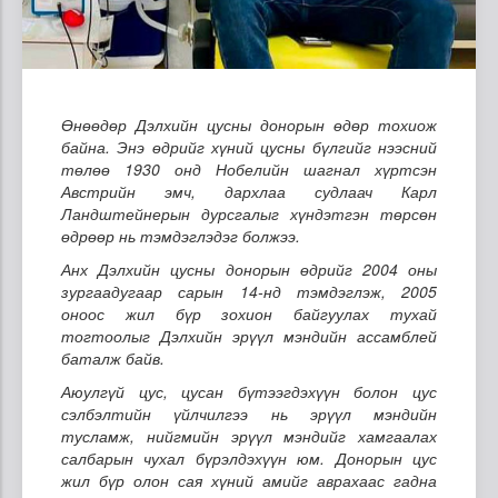
Өнөөдөр Дэлхийн цусны донорын өдөр тохиож
байна. Энэ өдрийг хүний цусны бүлгийг нээсний
төлөө 1930 онд Нобелийн шагнал хүртсэн
Австрийн эмч, дархлаа судлаач Карл
Ландштейнерын дурсгалыг хүндэтгэн төрсөн
өдрөөр нь тэмдэглэдэг болжээ.
Анх Дэлхийн цусны донорын өдрийг 2004 оны
зургаадугаар сарын 14-нд тэмдэглэж, 2005
оноос жил бүр зохион байгуулах тухай
тогтоолыг Дэлхийн эрүүл мэндийн ассамблей
баталж байв.
Аюулгүй цус, цусан бүтээгдэхүүн болон цус
сэлбэлтийн үйлчилгээ нь эрүүл мэндийн
тусламж, нийгмийн эрүүл мэндийг хамгаалах
салбарын чухал бүрэлдэхүүн юм. Донорын цус
жил бүр олон сая хүний амийг аврахаас гадна