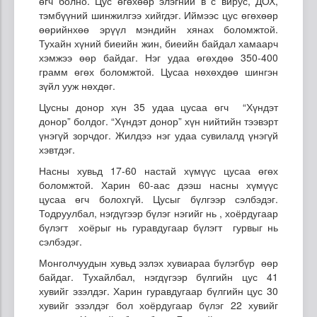
өгч болно. Цус өгөхөөр элэгний в с вирус, ДОХ,
тэмбүүний шинжилгээ хийгдэг. Иймээс цус өгөхөөр
өөрийнхөө эрүүл мэндийн хянах боломжтой.
Тухайн хүний биеийн жин, биеийн байдал хамаарч
хэмжээ өөр байдаг. Нэг удаа өгөхдөө 350-400
грамм өгөх боломжтой. Цусаа нөхөхдөө шингэн
зүйл ууж нөхдөг.
Цусны донор хүн 35 удаа цусаа өгч “Хүндэт
донор” болдог. “Хүндэт донор” хүн нийтийн тээвэрт
үнэгүй зорчдог. Жилдээ нэг удаа сувилалд үнэгүй
хэвтдэг.
Насны хувьд 17-60 настай хүмүүс цусаа өгөх
боломжтой. Харин 60-аас дээш насны хүмүүс
цусаа өгч болохгүй. Цусыг бүлгээр сэлбэдэг.
Тодруулбал, нэгдүгээр бүлэг нэгийг нь , хоёрдугаар
бүлэгт хоёрыг нь гуравдугаар бүлэгт гурвыг нь
сэлбэдэг.
Монголчуудын хувьд эзлэх хувиараа бүлэгбүр өөр
байдаг. Тухайлбал, нэгдүгээр бүлгийн цус 41
хувийг эзэлдэг. Харин гуравдугаар бүлгийн цус 30
хувийг эзэлдэг бол хоёрдугаар бүлэг 22 хувийг