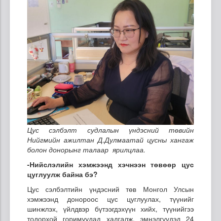
Цус сэлбэлт судлалын үндэсний төвийн
Нийгмийн ажилтан Д.Дулмаатай цусны хангаж
болон донорынг талаар ярилцлаа.
-Нийслэлийн хэмжээнд хэчнээн төвөөр цус
цуглуулж байна бэ?
Цус сэлбэлтийн үндэсний төв Монгол Улсын
хэмжээнд донороос цус цуглуулах, түүнийг
шинжлэх, үйлдвэр бүтээгдэхүүн хийх, түүнийгээ
тодорхой горимуудад хадгалж, эмнэлгүүдэд 24