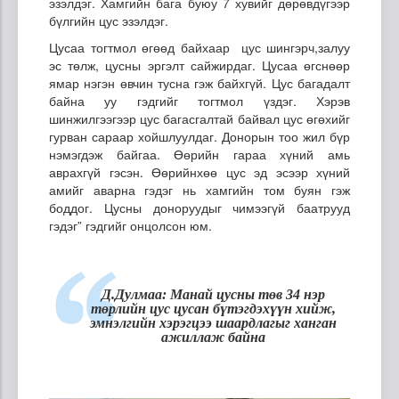
эзэлдэг. Хамгийн бага буюу 7 хувийг дөрөвдүгээр
бүлгийн цус эзэлдэг.
Цусаа тогтмол өгөөд байхаар цус шингэрч,залуу
эс төлж, цусны эргэлт сайжирдаг. Цусаа өгснөөр
ямар нэгэн өвчин тусна гэж байхгүй. Цус багадалт
байна уу гэдгийг тогтмол үздэг. Хэрэв
шинжилгээгээр цус багасгалтай байвал цус өгөхийг
гурван сараар хойшлуулдаг. Донорын тоо жил бүр
нэмэгдэж байгаа. Өөрийн гараа хүний амь
аврахгүй гэсэн. Өөрийнхөө цус эд эсээр хүний
амийг аварна гэдэг нь хамгийн том буян гэж
боддог. Цусны доноруудыг чимээгүй баатрууд
гэдэг” гэдгийг онцолсон юм.
Д.Дулмаа
: Манай цусны төв 34 нэр
төрлийн
цус цусан бүтэгдэхүүн хийж,
эмнэлгийн хэрэгцээ шаардлагыг ханган
ажиллаж байна