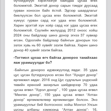
бүтээгдэхүүн хэрэглээгүй байхдаа цусаа өгөх
боломжтой. Эмэгтэй донор сарын тэмдэг дуусаад
гурван хоносон байх ёстой. Эдгээр шаардлагыг
биелүүлсэн бол цусаа өгөх боломжтой. Эмэгтэй
хүмүүс гурван сард нэг удаа өгөх боломжтой.
Харин эрэгтэй хүн хоёр сард нэг удаа цусаа өгөх
боломжтой. Сүүлийн жилүүдэд 2012 оноос хойш
2024 оны байдлаар шинэ донор эгнээ 37 хувиар
өгсөн. Одоогийн байдлаар байнгын донорын тоо
эзлэх хувь нь 60 хувийг эзэлж байгаа. Харин шинэ
донор 40 хувийг эзэлж байгаа.
-Тогтмол цусаа өгч байгаа донороо танайхаас
яаж урамшуулдаг бэ?
-Байнгын донороо идэвхжүүлээд явдаг. 35 удаа
цус цусан бүтэгдэхүүнээ өгсөн бол “Хүндэт донор”
өргөмжил авдаг. 2016 онд Цус судлалын үндэсний
төвийн ерөнхий захирлын шийдвэрээр 70 удаа
цусаа өгвөл “Хүрэл донор” , 100 удаа цусаа өгвөл
“Мөнгөн донор”, 150 удаа цусаа өгвөл “Алтан
донор” өргөмжлөлөөр өргөмжилдөг болсон. Энэ
урамшууллыг бий болгосноос хойш Монгол Улсын
цусны албаны хэмжээнд “Алтан донор”- 16,