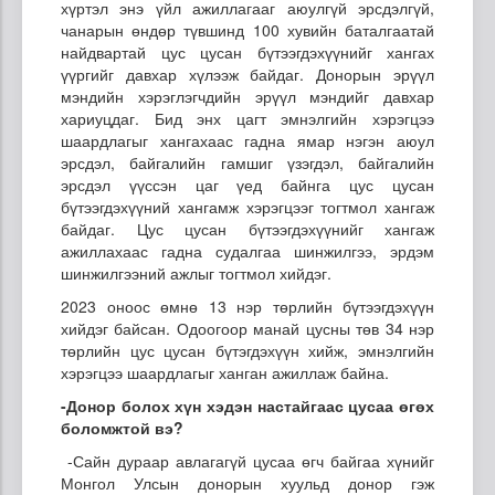
хүртэл энэ үйл ажиллагааг аюулгүй эрсдэлгүй,
чанарын өндөр түвшинд 100 хувийн баталгаатай
найдвартай цус цусан бүтээгдэхүүнийг хангах
үүргийг давхар хүлээж байдаг. Донорын эрүүл
мэндийн хэрэглэгчдийн эрүүл мэндийг давхар
хариуцдаг. Бид энх цагт эмнэлгийн хэрэгцээ
шаардлагыг хангахаас гадна ямар нэгэн аюул
эрсдэл, байгалийн гамшиг үзэгдэл, байгалийн
эрсдэл үүссэн цаг үед байнга цус цусан
бүтээгдэхүүний хангамж хэрэгцээг тогтмол хангаж
байдаг. Цус цусан бүтээгдэхүүнийг хангаж
ажиллахаас гадна судалгаа шинжилгээ, эрдэм
шинжилгээний ажлыг тогтмол хийдэг.
2023 оноос өмнө 13 нэр төрлийн бүтээгдэхүүн
хийдэг байсан. Одоогоор манай цусны төв 34 нэр
төрлийн цус цусан бүтэгдэхүүн хийж, эмнэлгийн
хэрэгцээ шаардлагыг ханган ажиллаж байна.
-Донор болох хүн хэдэн настайгаас цусаа өгөх
боломжтой вэ?
-Сайн дураар авлагагүй цусаа өгч байгаа хүнийг
Монгол Улсын донорын хуульд донор гэж