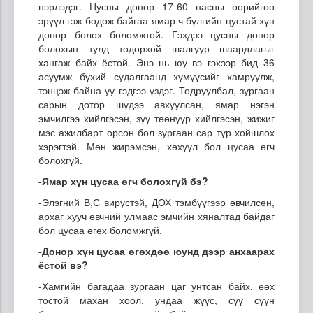
нэрлэдэг. Цусны донор 17-60 насны өөрийгөө
эрүүл гэж бодож байгаа ямар ч бүлгийн цустай хүн
донор болох боломжтой. Гэхдээ цусны донор
болохын тулд тодорхой шалгуур шаардлагыг
хангаж байх ёстой. Энэ нь юу вэ гэхээр бид 36
асуумж бүхий судалгаанд хүмүүсийг хамруулж,
тэнцэж байна уу гэдгээ үздэг. Тодруулбал, зургаан
сарын дотор шүдээ авхуулсан, ямар нэгэн
эмчилгээ хийлгэсэн, зүү төөнүүр хийлгэсэн, жижиг
мэс ажилбарт орсон бол зургаан сар түр хойшлох
хэрэгтэй. Мөн жирэмсэн, хөхүүл бол цусаа өгч
болохгүй.
-Ямар хүн цусаа өгч болохгүй бэ?
-Элэгний В,С вирустэй, ДОХ тэмбүүгээр өвчилсөн,
архаг хууч өвчний улмаас эмчийн хяналтад байдаг
бол цусаа өгөх боломжгүй.
-Донор хүн цусаа өгөхдөө юунд дээр анхаарах
ёстой вэ?
-Хамгийн багадаа зургаан цаг унтсан байх, өөх
тостой махан хоол, ундаа жүүс, сүү сүүн