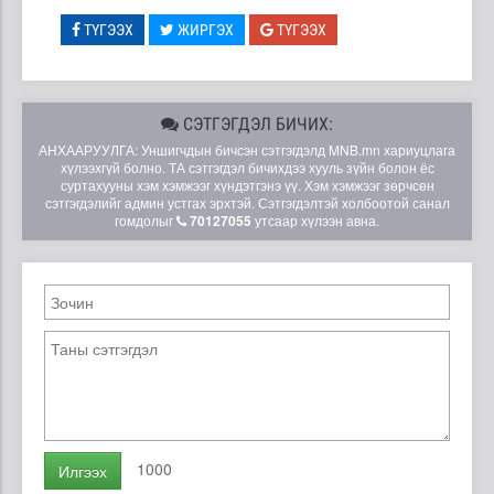
ТҮГЭЭХ
ЖИРГЭХ
ТҮГЭЭХ
СЭТГЭГДЭЛ БИЧИХ:
АНХААРУУЛГА: Уншигчдын бичсэн сэтгэгдэлд MNB.mn хариуцлага
хүлээхгүй болно. ТА сэтгэгдэл бичихдээ хууль зүйн болон ёс
суртахууны хэм хэмжээг хүндэтгэнэ үү. Хэм хэмжээг зөрчсөн
сэтгэгдэлийг админ устгах эрхтэй. Сэтгэгдэлтэй холбоотой санал
гомдолыг
70127055
утсаар хүлээн авна.
1000
Илгээх