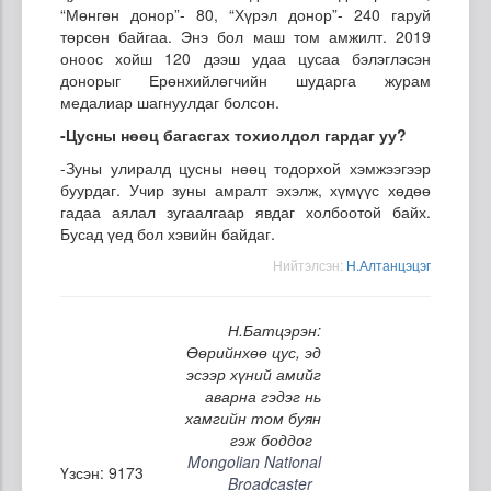
“Мөнгөн донор”- 80, “Хүрэл донор”- 240 гаруй
төрсөн байгаа. Энэ бол маш том амжилт. 2019
оноос хойш 120 дээш удаа цусаа бэлэглэсэн
донорыг Ерөнхийлөгчийн шударга журам
медалиар шагнуулдаг болсон.
-Цусны нөөц багасгах тохиолдол гардаг уу?
-Зуны улиралд цусны нөөц тодорхой хэмжээгээр
буурдаг. Учир зуны амралт эхэлж, хүмүүс хөдөө
гадаа аялал зугаалгаар явдаг холбоотой байх.
Бусад үед бол хэвийн байдаг.
Нийтэлсэн:
Н.Алтанцэцэг
Н.Батцэрэн:
Өөрийнхөө цус, эд
эсээр хүний амийг
аварна гэдэг нь
хамгийн том буян
гэж боддог
Mongolian National
Үзсэн: 9173
Broadcaster