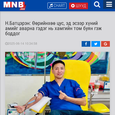
CHART
ШУУД
Н.Батцэрэн: Өөрийнхөө цус, эд эсээр хүний
амийг аварна гэдэг нь хамгийн том буян гэж
боддог
2025-06-14 10:34:58