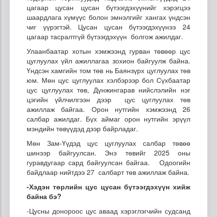
цагаар цусан цусан бүтээгдэхүүнийг хэрэгцээ
шаардлага хүмүүс болон эмнэлгийг хангах үндсэн
чиг үүрэгтэй. Цусан цусан бүтээгдэхүүнээ 24
цагаар тасралтгүй бүтээгдэхүүн болгож ажилдаг.
Улаанбаатар хотын хэмжээнд гурван төвөөр цус
цуглуулах үйл ажиллагаа зохион байгуулж байна.
Үндсэн хамгийн том төв нь Баянзүрх цуглуулах төв
юм. Мөн цус цуглуулах хэлбэрээр бол Сүхбаатар
цус цуглуулах төв, Дүнжингарав нийслэлийн нэг
цэгийн үйлчилгээн дээр цус цуглуулах төв
ажиллаж байгаа. Орон нутгийн хэмжээнд 26
салбар ажилдаг. Бүх аймаг орон нутгийн эрүүл
мэндийн төвүүдэд дээр байрладаг.
Мөн Зам-Үүдэд цус цуглуулах салбар төвөө
шинээр байгуулсан. Энэ төвийг 2025 оны
гуравдугаар сард байгуулсан байгаа. Одоогийн
байдлаар нийтдээ 27 салбарт төв ажиллаж байна.
-Хэдэн төрлийн цус цусан бүтээгдэхүүн хийж
байна бэ?
-Цусны донороос цус аваад хэрэглэгчийн судсанд