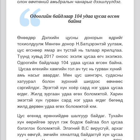
олон өвчтөний амьдралын чанарыг дээшлүүлдэг.
Одоогийн байдлаар
104 удаа цусаа өгсөн
байна
Өнөөдөр Дэлхийн цусны донорын өдрийг
тохиолдуулж Мөнгөн донор Н.Батцэрэнтэй уулзаж,
цус өгснөөр ямар ач тустай нь талаар ярилцлаа.
Түүнд хувьд 2017 оноос эхэлж цусаа өгч эхэлжээ.
Одоогийн байдлаар 104 удаа цусаа өгсөн байна.
Цусаа өгөхийн хамгийн гол ач тус нь гурван хүний
амь насыг авардаг. Мөн цус шингэрч, судасны
хатуурал болон зүрхний шигдээс өвчнөөс
сэргийлдэг. Эрэгтэй хүн хоёр сард нэг удаа цусаа
өгдөг. Жилд зургаан удаа өгөх боломжтой. Харин
эмэгтэй хүн гурван сард нэг удаа өгдөг бөгөөд
жилд дөрвөн удаа өгөх боломжтой юм.
Цус өгөхөд ерөнхийдөө шалгуур байдаг. Тухайн
хүн өөрийгөө эрүүл гэж бодож байгаа бол цусаа
бэлэглэх боломжтой. Элэгний В,С вирусгүй, архаг
хууч өвчгүй, эмчийн хяналтад байдаггүй хүн цусаа