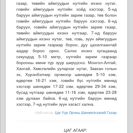
газар, төвийн аймгуудын нутгийн ихэнх нутаг,
говийн аймгуудын нутгийн хойд хэсгээр, 5-нд
баруун аймгуудын нутгийн зарим газар, төв болон
говийн аймгуудын нутгийн баруун хэсгээр, 6-нд
баруун, говийн аймгуудын нутгийн зарим газар,
төвийн аймгуудын ихэнх нутгаар, 7-нд баруун
аймгуудын ихэнх нутаг, төв, говь, зүүн аймгуудын
нутгийн зарим газраар бороо, дуу цахилгаантай
аадар бороо орно. Салхи ихэнх хугацаанд
секундэд 5-10 метр, нутгийн зарим газраар
борооны өмнө түр зуур ширүүснэ. Монгол-Алтай,
Хангай, Хөвсгөлийн уулархаг нутаг, Завхан голын
эх, Хүрэнбэлчир орчмоор шөнөдөө 5-10 хэм,
өдөртөө 16-21 хэм, говийн бүс нутгийн өмнөд
хэсгээр шөнөдөө 17-22 хэм, өдөртөө 29-34 хэм,
бусад нутгаар шөнөдөө 11-16 хэм, өдөртөө 23-28
хэм дулаан байна. 6-нд нутгийн баруун өмнөд
хэсгээр, 7-нд нутгийн зүүн хагаст хална.
Нийтэлсэн:
Цаг Уур Орчны Шинжилгээний Газар
ЦАГ АГААР: