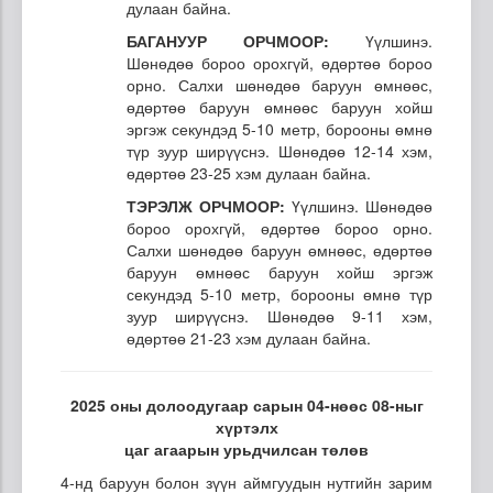
дулаан байна.
БАГАНУУР ОРЧМООР:
Үүлшинэ.
Шөнөдөө бороо орохгүй, өдөртөө бороо
орно. Салхи шөнөдөө баруун өмнөөс,
өдөртөө баруун өмнөөс баруун хойш
эргэж секундэд 5-10 метр, борооны өмнө
түр зуур ширүүснэ. Шөнөдөө 12-14 хэм,
өдөртөө 23-25 хэм дулаан байна.
ТЭРЭЛЖ ОРЧМООР:
Үүлшинэ. Шөнөдөө
бороо орохгүй, өдөртөө бороо орно.
Салхи шөнөдөө баруун өмнөөс, өдөртөө
баруун өмнөөс баруун хойш эргэж
секундэд 5-10 метр, борооны өмнө түр
зуур ширүүснэ. Шөнөдөө 9-11 хэм,
өдөртөө 21-23 хэм дулаан байна.
2025 оны долоодугаар сарын 04-нөөс 08-ныг
хүртэлх
цаг агаарын урьдчилсан төлөв
4-нд баруун болон зүүн аймгуудын нутгийн зарим