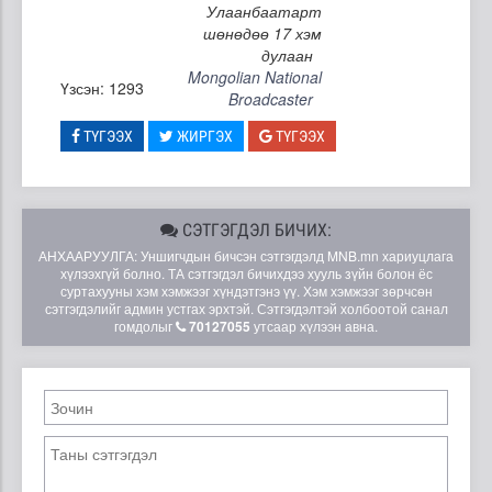
Улаанбаатарт
шөнөдөө 17 хэм
дулаан
Mongolian National
Үзсэн: 1293
Broadcaster
ТҮГЭЭХ
ЖИРГЭХ
ТҮГЭЭХ
СЭТГЭГДЭЛ БИЧИХ:
АНХААРУУЛГА: Уншигчдын бичсэн сэтгэгдэлд MNB.mn хариуцлага
хүлээхгүй болно. ТА сэтгэгдэл бичихдээ хууль зүйн болон ёс
суртахууны хэм хэмжээг хүндэтгэнэ үү. Хэм хэмжээг зөрчсөн
сэтгэгдэлийг админ устгах эрхтэй. Сэтгэгдэлтэй холбоотой санал
гомдолыг
70127055
утсаар хүлээн авна.