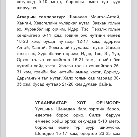
секундэд 5-10 метр, борооны өмнө түр зуур
ширүүснэ.
Агаарын температур:
Шөнөдөө Монгол-Алтай,
Хангай, Хөвсгөлийн уулархаг нутаг, Завхан голын
эх, Хүрэнбэлчир орчим, Идэр, Тэс, Тэрэлж голын
хөндийгөөр 6-11 хэм, говийн бүс нутгийн өмнөд
18-23 хэм, бусад нутгаар 12-17 хэм, өдөртөө
Алтай, Хангай, Хөвсгөлийн уулархаг нутаг, Завхан
голын эх, Хүрэнбэлчир орчим, Идэр, Тэс, Эг, Үүр,
Орхон голын хөндийгөөр 16-21 хэм, говийн бүс
нутгийн хойд хэсэг, Хэрлэн голын хөндийгөөр 26-
31 хэм, говийн бүс нутгийн өмнөд хэсэг, Дорнод-
Дарьгангын тал нутаг, Халх голын сав газраар 30-
35 хэм, бусад нутгаар 21-26 хэм дулаан байна.
УЛААНБААТАР ХОТ ОРЧМООР:
Үүлшинэ. Шөнөдөө бага зэргийн бороо,
өдөртөө бороо орно. Салхи баруун
өмнөөс хойш эргэж секундэд 5-10 метр,
борооны өмнө түр зуур ширүүснэ.
Шөнөдөө 15-17 хэм, өдөртөө 23-25 хэм