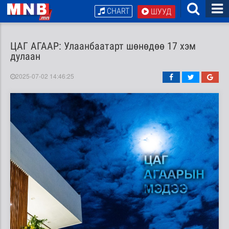
CHART
ШУУД
ЦАГ АГААР: Улаанбаатарт шөнөдөө 17 хэм
дулаан
2025-07-02 14:46:25