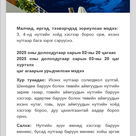
Малчид, иргэд, тээвэрчдэд зориулсан мэдээ:
3, 4-нд нутгийн хойд хэсгээр бороо орж, ихэнх
нутгаар бага зэрэг сэрүүснэ.
2025 оны долоодугаар сарын 02-ны 20 цагаас
2025 оны долоодугаар сарын 03-ны 20 цаг
хүртэлх
цаг агаарын урьдчилсан мэдээ
Хур тунадас:
Ихэнх нутгаар солигдмол үүлтэй.
Шөнөдөө баруун болон төвийн аймгуудын нутгийн
зарим газар, говийн аймгуудын нутгийн баруун
хэсгээр, өдөртөө баруун болон төвийн аймгуудын
ихэнх нутаг, говь, зүүн аймгуудын нутгийн хойд
хэсгээр бороо, дуу цахилгаантай аадар бороо
орно.
Салхи:
Нутгийн зүүн өмнөд хэсгээр баруун
өмнөөс, бусад нутгаар баруун өмнөөс хойш эргэж