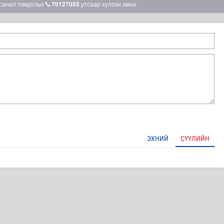
санал гомдолыг
70127055
утсаар хүлээн авна.
ЭХНИЙ
СҮҮЛИЙН