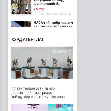
төвүүдийн засвар,
шинэчлэлийг б..
Улс төр
13 цаг 48 минутын өмнө
НАСА-гийн хоёр нисгэгч
задгай сансарт зургаан
ца..
Танин мэдэхүй
ХУРД АГЕНТЛАГ
13 цаг 3 минутын өмнө
Эртний ойг
2026-01-17
хамгаалахын тулд
Канадын иргэд мод бэ..
Дэлхийд
13 цаг 10 минутын өмнө
ЦАГ АГААР:
Улаанбаатарт шөнөдөө
18 хэм дулаан
“Алтан төлийн эзэн”-д нэр
Байгаль орчин
дэвшигчдийн материалыг
14 цаг 30 минутын өмнө
хоёрдугаар сарын 1 хүртэл авна
Кибер халдлага,
зөрчлийг E-Mongolia
2025-09-26
системээр да..