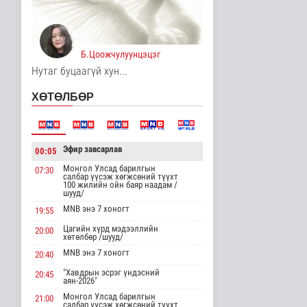
14 цаг 15 минутын өмнө
Хирошимад иргэд
Японы зэвсгийн
Б.Цоожчулуунцэцэг
экспортын бодлогы..
Дэлхийд
Нутаг буцаагүй хун...
14 цаг 27 минутын өмнө
ХӨТӨЛБӨР
Трамп Ирантай
тохиролцоонд хүрэх
шинэ гарц эрэлх..
Дэлхийд
Эфир завсарлав
00:05
15 цаг 35 минутын өмнө
Монгол Улсад барилгын
07:30
салбар үүсэж хөгжсөний түүхт
Европ даяар хэт халалт
100 жилийн ойн баяр наадам /
эрчимжиж байна
шууд/
Дэлхийд
MNB энэ 7 хоногт
19:55
15 цаг 44 минутын өмнө
Цагийн хүрд мэдээллийн
20:00
хөтөлбөр /шууд/
Голууд үертэй байна
MNB энэ 7 хоногт
20:40
Байгаль орчин
"Хавдрын эсрэг үндэсний
15 цаг 1 минутын өмнө
20:45
аян-2026"
Монгол Улсад барилгын
21:00
салбар үүсэж хөгжсөний түүхт