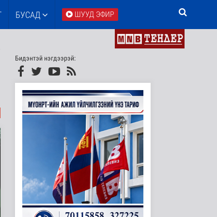
Т
БУСАД
ШУУД ЭФИР
Бидэнтэй нэгдээрэй: