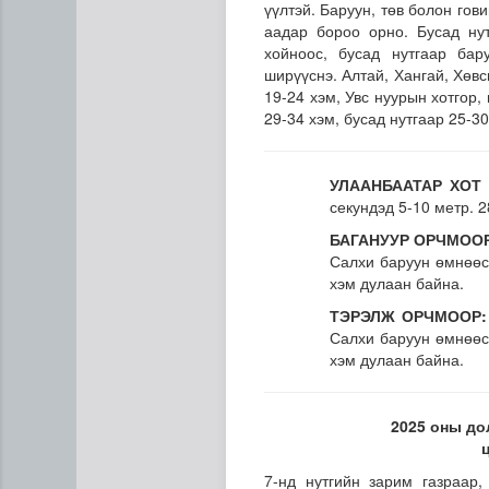
үүлтэй. Баруун, төв болон гов
аадар бороо орно. Бусад нут
хойноос, бусад нутгаар ба
ширүүснэ. Алтай, Хангай, Хөвс
19-24 хэм, Увс нуурын хотгор,
29-34 хэм, бусад нутгаар 25-3
УЛААНБААТАР ХОТ
секундэд 5-10 метр. 
Сумдын халаалтын төвүүдий
БАГАНУУР ОРЧМОО
Салхи баруун өмнөөс 
хэм дулаан байна.
ТЭРЭЛЖ ОРЧМООР:
Салхи баруун өмнөөс 
хэм дулаан байна.
2025 оны до
7-нд нутгийн зарим газраар,