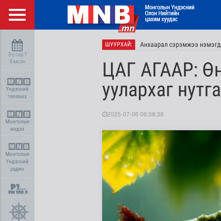
Анхаарал сэрэмжээ нэмэгд
ШУУРХАЙ:
8-р сар 7
Баасан
ЦАГ АГААР: Өн
уулархаг нутг
Үндэсний
телевиз
2025-07-06 06:38:38
Монголын
мэдээ
Монголын
Үндэсний
радио