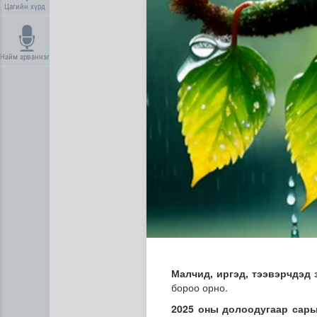
Цагийн хүрд
Найм арваннэг
Нийгмийн даатгалын сангий
Малчид, иргэд, тээвэрчдэд 
бороо орно.
2025 оны долоодугаар сарын