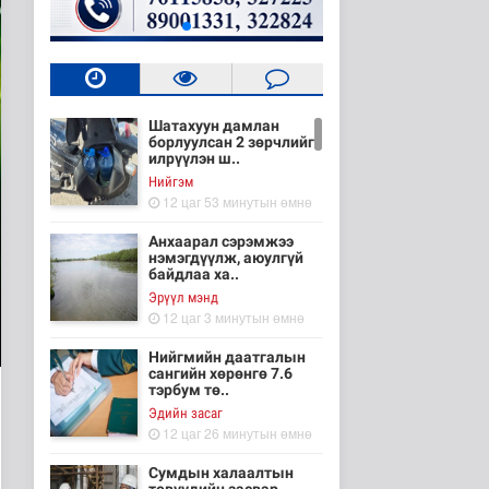
Шатахуун дамлан
борлуулсан 2 зөрчлийг
илрүүлэн ш..
Нийгэм
12 цаг 53 минутын өмнө
Анхаарал сэрэмжээ
нэмэгдүүлж, аюулгүй
байдлаа ха..
Эрүүл мэнд
12 цаг 3 минутын өмнө
Нийгмийн даатгалын
сангийн хөрөнгө 7.6
тэрбум тө..
Эдийн засаг
12 цаг 26 минутын өмнө
Сумдын халаалтын