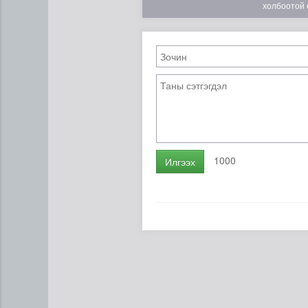
холбоотой 
1000
Илгээх