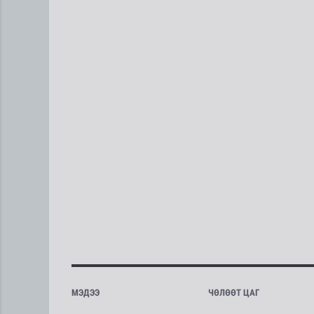
МЭДЭЭ
ЧӨЛӨӨТ ЦАГ