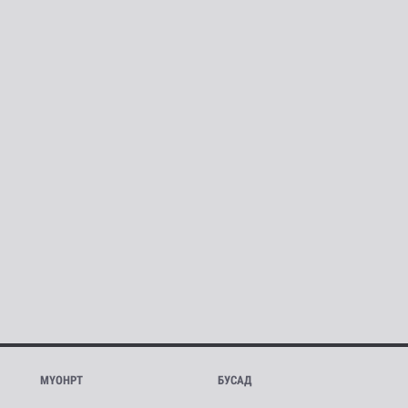
МҮОНРТ
БУСАД