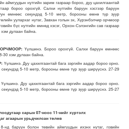
ийн аймгуудын нутгийн зарим газраар бороо, дуу цахилгаантай
гаар бороо орохгүй. Салхи нутгийн баруун хэсгээр баруун
руун өмнөөс секундэд 5-10 метр, борооны өмнө түр зуур
гөлийн уулархаг нутаг, Завхан голын эх, Хүрэнбэлчир орчмоор
 говийн бүс нутгийн өмнөд хэсэг, Орхон-Сэлэнгийн сав газраар
0 хэм дулаан байна.
 ОРЧМООР:
Үүлшинэ. Бороо орохгүй. Салхи баруун өмнөөс
28-30 хэм дулаан байна.
н засвар, шинэчлэлийг бүрэн хийж, хувийн хэвшил рүү м..
Р:
Үүлшинэ. Дуу цахилгаантай бага зэргийн аадар бороо орно.
секундэд 5-10 метр, борооны өмнө түр зуур ширүүснэ. 27-29
Үүлшинэ. Дуу цахилгаантай бага зэргийн аадар бороо орно.
секундэд 5-10 метр, борооны өмнө түр зуур ширүүснэ. 25-27
лоодугаар сарын 07-ноос 11-нийг хүртэлх
цаг агаарын урьдчилсан төлөв
 8-нд баруун болон төвийн аймгуудын ихэнх нутаг, говийн