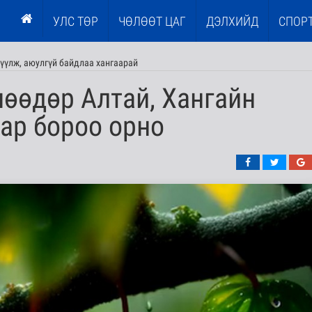
УЛС ТӨР
ЧӨЛӨӨТ ЦАГ
ДЭЛХИЙД
СПОР
үүлж, аюулгүй байдлаа хангаарай
өөдөр Алтай, Хангайн
аар бороо орно