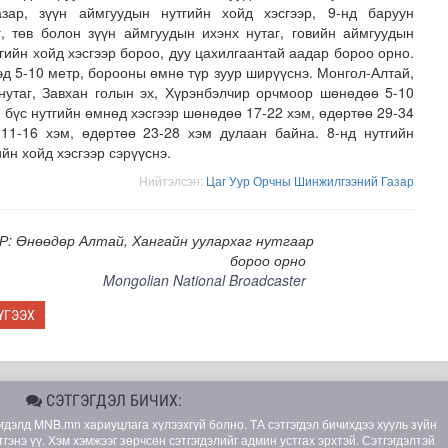
зар, зүүн аймгуудын нутгийн хойд хэсгээр, 9-нд баруун
г, төв болон зүүн аймгуудын ихэнх нутаг, говийн аймгуудын
утгийн хойд хэсгээр бороо, дуу цахилгаантай аадар бороо орно.
эд 5-10 метр, борооны өмнө түр зуур ширүүснэ. Монгол-Алтай,
 нутаг, Завхан голын эх, Хүрэнбэлчир орчмоор шөнөдөө 5-10
н бүс нутгийн өмнөд хэсгээр шөнөдөө 17-22 хэм, өдөртөө 29-34
11-16 хэм, өдөртөө 23-28 хэм дулаан байна. 8-нд нутгийн
ийн хойд хэсгээр сэрүүснэ.
Нийтэлсэн:
Цаг Уур Орчны Шинжилгээний Газар
Р: Өнөөдөр Алтай, Хангайн уулархаг нутгаар
лд Канадын иргэд мод бэлтгэгчдийн замыг хааж байна
бороо орно
Mongolian National Broadcaster
ҮГЭЭХ
СЭТГЭГДЭЛ БИЧИХ:
элд MNB.mn хариуцлага хүлээхгүй болно. ТА сэтгэгдэл бичихдээ хууль зүйн
гэнэ үү. Хэм хэмжээг зөрчсөн сэтгэгдэлийг админ устгах эрхтэй. Сэтгэгдэлтэй