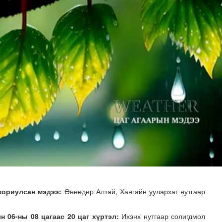
н хөрөнгө 7.6 тэрбум төгрөгөөр арвижлаа
зориулсан мэдээ:
Өнөөдөр Алтай, Хангайн уулархаг нутгаар
 06-ны 08 цагаас 20 цаг хүртэл:
Ихэнх нутгаар солигдмол