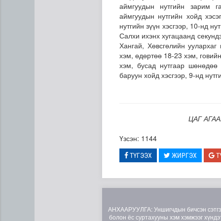
аймгуудын нутгийн зарим га
аймгуудын нутгийн хойд хэсэ
нутгийн зүүн хэсгээр, 10-нд н
Салхи ихэнх хугацаанд секунд
Хангай, Хөвсгөлийн уулархаг
хэм, өдөртөө 18-23 хэм, говий
хэм, бусад нутгаар шөнөдөө 
баруун хойд хэсгээр, 9-нд нутг
ЦАГ АГАА
Эртний ойг хамгаалахын ту
Үзсэн: 1144
ТҮГЭЭХ
ЖИРГЭХ
Т
АНХААРУУЛГА: Уншигчдын бичсэн сэтгэгд
болон ёс суртахууны хэм хэмжээг хүндэт