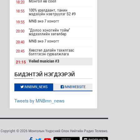
"Цагийн хүрд"
Монгол өв соёл
18:20
мэдээллийн хөтөлбөр
/2026.08.08/
100% уралдаант, танин
18:55
мэдэхүйн нэвтрүүлэг S2 #9
Нийгэм
MNB энэ 7 хоногт
2026-08-08 19:59
19:55
“Долоо хоногийн тойм”
20:00
Хүүхэд залуус, бизнес
мэдээллийн хөтөлбөр
эрхлэгчдийг дэмжих
MNB энэ 7 хоногт
20:40
инкубат..
Нийгэм
Хөвсгөл далайн тахилгаас
20:45
бэлтгэсэн сурвалжлага
2026-08-08 17:16
Veiled musician #3
21:15
Сүхбаатар суманд
“Inda house 1” МУСК
баригдаж буй 70 МВт-
22:00
БИДЭНТЭЙ НЭГДЭЭРЭЙ
ын хүчин ча..
“Гэрэлтэй цонх” үдшийн
23:35
Улс төр
хөтөлбөр
/MNBMN_NEWS
/MNBWEBSITE
2026-08-08 17:02
Газрын тосны
Tweets by MNBmn_news
агуулахууд эхнээсээ
ашиглалтад орох..
Улс төр
2026-08-08 15:56
Copyright © 2026 Монголын Үндэсний Олон Нийтийн Радио Телевиз.
ЦАГ АГААР:
Улаанбаатарт шөнөдөө