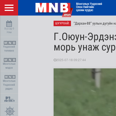
“Дархан-88” уулын дугуйн 
ШУУРХАЙ:
8-р сар 9
Ням
Г.Оюун-Эрдэнэ
морь унаж су
Үндэсний
телевиз
2025-07-18 09:27:44
Монголын
мэдээ
Монголын
Үндэсний
радио