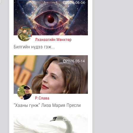
2026-06-04
11 цаг 23 минутын өмнө
Иргэд: Хичээлийн
хэрэгслийн үнэ багагүй
нэмэгдсэ..
Нийгэм
11 цаг 25 минутын өмнө
Лханаагийн Мөнхтөр
Билгийн нүдээ гэж...
Турк, Саудын Араб,
Пакистан улсууд
батлан хамгаа..
2026-05-14
Дэлхийд
11 цаг 29 минутын өмнө
"Онцгой амралт-2026"
реалити шоуны зургийг
авч э..
Нийгэм
Р.Слава
12 цаг 31 минутын өмнө
"Хааны гүнж” Лиза Мария Пресли
Монгол-Оросын зэвсэгт
хүчний байлдааны
буудлагат..
2026-05-14
Нийгэм
12 цаг 34 минутын өмнө