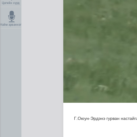
Цагийн хүрд
Найм арваннэг
Усны ослоос урьдчилан сэр
Г.Оюун-Эрдэнэ гурван настайг