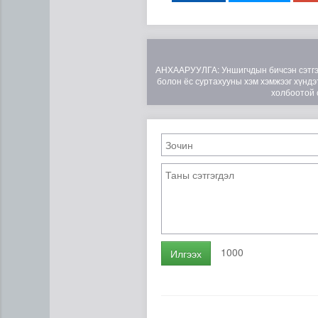
АНХААРУУЛГА: Уншигчдын бичсэн сэтгэгд
болон ёс суртахууны хэм хэмжээг хүндэт
холбоотой 
“Дүрслэх урлагийн оюуны өв
1000
Илгээх