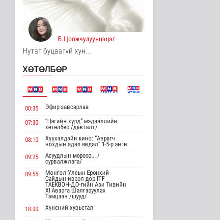
Цагааннуур суманд 23
мянга гаруй га талбайд
тари..
Б.Цоожчулуунцэцэг
Нийгэм
12 цаг 39 минутын өмнө
Нутаг буцаагүй хун...
Хөдөө орон нутагт
ХӨТӨЛБӨР
шатахуун
нийлүүлэлтийг хоёр да..
Нийгэм
12 цаг 41 минутын өмнө
Эфир завсарлав
00:35
ЦАГ АГААР:
“Цагийн хүрд” мэдээллийн
07:30
Улаанбаатарт өдөртөө
хөтөлбөр /давталт/
26 хэм дулаан
Хүүхэлдэйн кино: “Аврагч
08:10
Байгаль орчин
нохдын адал явдал” 1-5-р анги
12 цаг 53 минутын өмнө
Асуудлын мөрөөр... /
09:25
сурвалжлага/
Монгол Улсын Төрийн
Монгол Улсын Ерөнхий
09:55
дуулал
Сайдын ивээл дор ITF
ТАЕКВОН-ДО-гийн Ази Тивийн
Энтертайнмент
XI Аварга Шалгаруулах
Тэмцээн /шууд/
15 цаг 9 минутын өмнө
Хүнсний хувьсгал
18:00