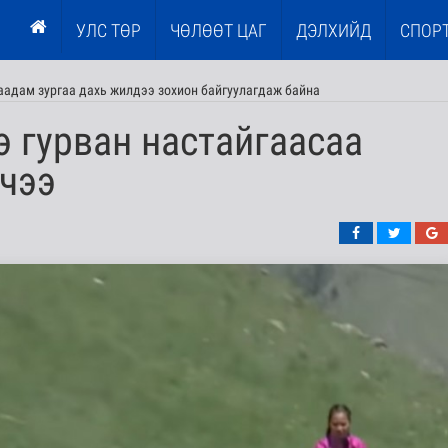
УЛС ТӨР
ЧӨЛӨӨТ ЦАГ
ДЭЛХИЙД
СПОР
наадам зургаа дахь жилдээ зохион байгуулагдаж байна
 гурван настайгаасаа
рчээ