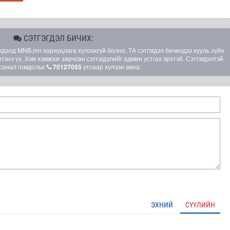
СЭТГЭГДЭЛ БИЧИХ:
элд MNB.mn хариуцлага хүлээхгүй болно. ТА сэтгэгдэл бичихдээ хууль зүйн
гэнэ үү. Хэм хэмжээг зөрчсөн сэтгэгдэлийг админ устгах эрхтэй. Сэтгэгдэлтэй
санал гомдолыг
70127055
утсаар хүлээн авна.
 сан” тусгай үзэсгэлэн нээгдлээ
ЭХНИЙ
СҮҮЛИЙН