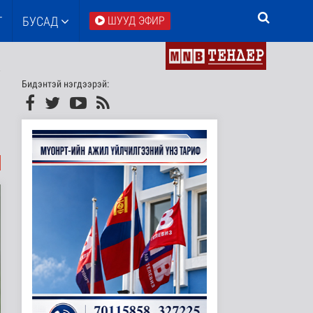
Т
БУСАД
ШУУД ЭФИР
Бидэнтэй нэгдээрэй: