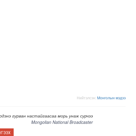
адаадад гаргажээ
Нийтэлсэн:
Moнголын мэдээ
рдэнэ гурван настайгаасаа морь унаж сурчээ
Mongolian National Broadcaster
ҮГЭЭХ