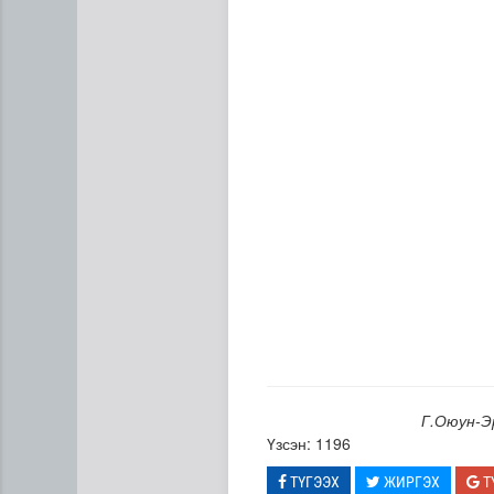
Манай улс 3.10 тонн алт г
Г.Оюун-Э
Үзсэн: 1196
ТҮГЭЭХ
ЖИРГЭХ
Т