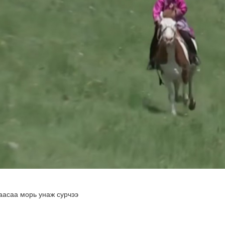
гийлэх эргүүлүүд тогтмол ажиллаж байна
аасаа морь унаж сурчээ