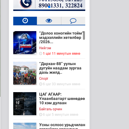
“Долоо хоногийн тойм”
мэдээллийн хөтөлбөр
/2026...
Нийгэм
1 цаг 11 минутын өмнө
“Дархан-88” уулын
дугуйн наадам зургаа
дахь жилд..
Cпорт
6 цаг 33 минутын өмнө
ЦАГ АГААР:
Улаанбаатарт шөнөдөө
10 хэм дулаан
Байгаль орчин
6 цаг 5 минутын өмнө
Усны ослоос урьдчилан