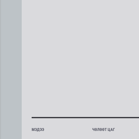
МЭДЭЭ
ЧӨЛӨӨТ ЦАГ