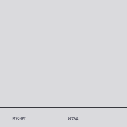
МҮОНРТ
БУСАД