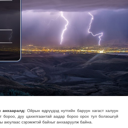
н хөрөнгө 7.6 тэрбум төгрөгөөр арвижлаа
н анхааралд:
Ойрын өдрүүдэд нутгийн баруун хагаст халуун
ст бороо, дуу цахилгаантай аадар бороо орох тул болзошгүй
сны аюулаас сэрэмжтэй байхыг анхааруулж байна.