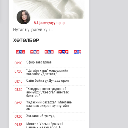
7 цаг 59 минутын өмнө
Хирошимад иргэд
Японы зэвсгийн
Б.Цоожчулуунцэцэг
экспортын бодлогы..
Дэлхийд
Нутаг буцаагүй хун...
7 цаг 11 минутын өмнө
ХӨТӨЛБӨР
Трамп Ирантай
тохиролцоонд хүрэх
шинэ гарц эрэлх..
Дэлхийд
Эфир завсарлав
00:00
7 цаг 19 минутын өмнө
“Цагийн хүрд” мэдээллийн
07:30
хөтөлбөр /давталт/
Европ даяар хэт халалт
эрчимжиж байна
Сайн байна уу Дундад орон
08:10
Дэлхийд
"Хавдрын эсрэг үндэсний
08:30
7 цаг 27 минутын өмнө
аян-2026" /Хөвсгөл аймгаас
бэлтгэв/
Үндэсний бахархал: Мянганы
08:55
Голууд үертэй байна
цаанаас олдсон хүннүгийн
өв...
Байгаль орчин
8 цаг 45 минутын өмнө
Хөгжилтэй үсгүүд
09:00
Монгол Улсын Ерөнхий
09:55
Сайдын ивээл дор ITF