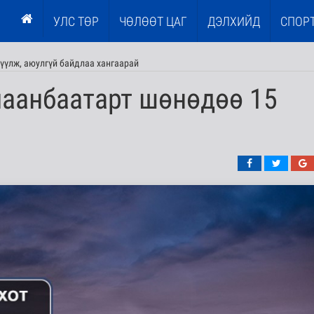
УЛС ТӨР
ЧӨЛӨӨТ ЦАГ
ДЭЛХИЙД
СПОР
үүлж, аюулгүй байдлаа хангаарай
лаанбаатарт шөнөдөө 15