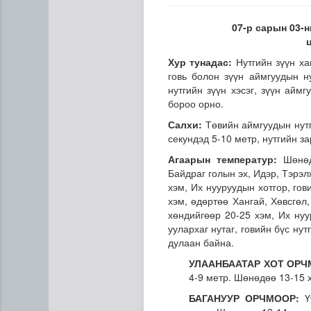
07-р сарын 03-н
Хур тунадас:
Нутгийн зүүн ха
говь болон зүүн аймгуудын н
нутгийн зүүн хэсэг, зүүн айм
бороо орно.
Салхи:
Төвийн аймгуудын нутг
Сумдын халаалтын төвүүдий
секундэд 5-10 метр, нутгийн з
Агаарын температур:
Шөнөдө
Байдраг голын эх, Идэр, Тэрэл
хэм, Их нууруудын хотгор, гов
хэм, өдөртөө Хангай, Хөвсгөл,
хөндийгөөр 20-25 хэм, Их нуу
уулархаг нутаг, говийн бүс ну
дулаан байна.
УЛААНБААТАР ХОТ ОРЧ
4-9 метр. Шөнөдөө 13-15 
БАГАНУУР ОРЧМООР:
Үү