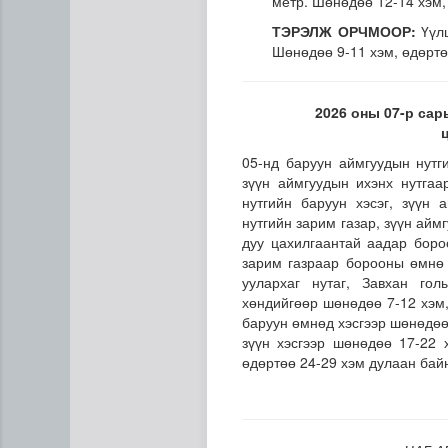
метр. Шөнөдөө 12-14 хэм,
ТЭРЭЛЖ ОРЧМООР:
Үүлш
Шөнөдөө 9-11 хэм, өдөртө
2026 оны 07-р сар
05-нд баруун аймгуудын нутги
зүүн аймгуудын ихэнх нутгаа
нутгийн баруун хэсэг, зүүн 
нутгийн зарим газар, зүүн аймг
дуу цахилгаантай аадар боро
Эртний ойг хамгаалахын ту
зарим газраар борооны өмнө 
уулархаг нутаг, Завхан го
хөндийгөөр шөнөдөө 7-12 хэм,
баруун өмнөд хэсгээр шөнөдөө 
зүүн хэсгээр шөнөдөө 17-22 
өдөртөө 24-29 хэм дулаан бай