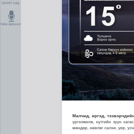
Цагийн хүрд
Найм арваннэг
Нийгмийн даатгалын сангий
Малчид, иргэд, тээвэрчдий
үргэлжилж, нутгийн зүүн хага
мөндөр, нөөлөг салхи, үер, у