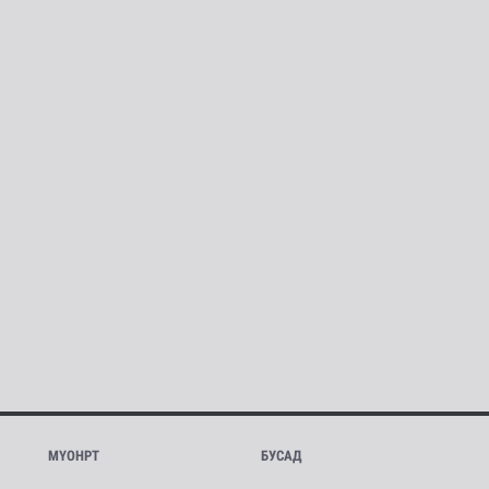
МҮОНРТ
БУСАД