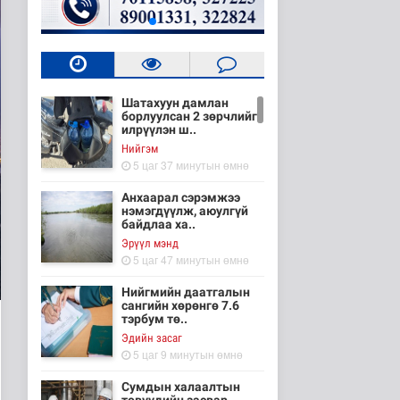
Шатахуун дамлан
борлуулсан 2 зөрчлийг
илрүүлэн ш..
Нийгэм
5 цаг 37 минутын өмнө
Анхаарал сэрэмжээ
нэмэгдүүлж, аюулгүй
байдлаа ха..
Эрүүл мэнд
5 цаг 47 минутын өмнө
Нийгмийн даатгалын
сангийн хөрөнгө 7.6
тэрбум тө..
Эдийн засаг
5 цаг 9 минутын өмнө
Сумдын халаалтын