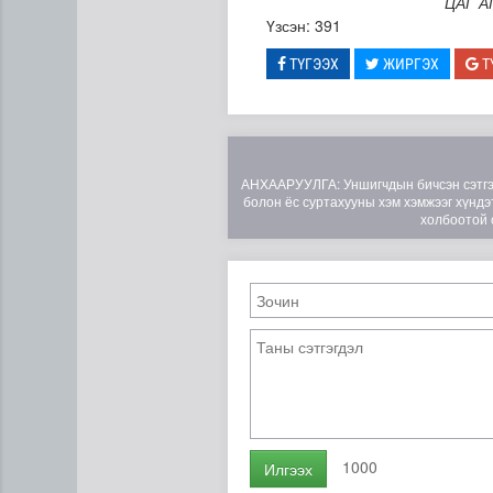
ЦАГ А
Үзсэн: 391
ТҮГЭЭХ
ЖИРГЭХ
Т
АНХААРУУЛГА: Уншигчдын бичсэн сэтгэгд
болон ёс суртахууны хэм хэмжээг хүндэт
холбоотой 
1000
Илгээх