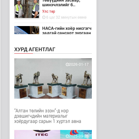
төвүүдийн засвар,
шинэчлэлийг б..
Улс төр
6 цаг 32 минутын өмнө
НАСА-гийн хоёр нисгэгч
задгай сансарт зургаан
ца..
Танин мэдэхүй
ХУРД АГЕНТЛАГ
6 цаг 47 минутын өмнө
Эртний ойг
2026-01-17
хамгаалахын тулд
Канадын иргэд мод бэ..
Дэлхийд
6 цаг 53 минутын өмнө
ЦАГ АГААР:
Улаанбаатарт шөнөдөө
18 хэм дулаан
“Алтан төлийн эзэн”-д нэр
Байгаль орчин
дэвшигчдийн материалыг
6 цаг 13 минутын өмнө
хоёрдугаар сарын 1 хүртэл авна
Кибер халдлага,
зөрчлийг E-Mongolia
2025-09-26
системээр да..