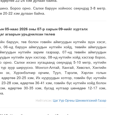
 өдөртөө 22-24 хэм дулаан байна.
инэ. Бороо орно. Салхи баруун хойноос секундэд 3-8 метр.
ө 20-22 хэм дулаан байна.
ын 05-наас 2026 оны 07-р сарын 09-нийг хүртэлх
цаг агаарын урьдчилсан төлөв
йн баруун, төв болон говийн аймгуудын нутгийн зүүн хэсэг,
р, 06-нд баруун аймгуудын нутгийн хойд, төвийн аймгуудын
аймгуудын нутгийн зарим газраар, 07-нд төвийн аймгуудын
уудын нутгийн зүүн хэсгээр, 08-нд нутгийн хойд хэсгээр бороо,
о орно. Салхи ихэнх хугацаанд секундэд 5-10 метр, нутгийн
лд Канадын иргэд мод бэлтгэгчдийн замыг хааж байна
түр зуур ширүүснэ. Монгол-Алтай, Хангай, Хөвсгөл, Хэнтийн
лын эх, Хүрэнбэлчир орчим, Туул, Тэрэлж, Хэрлэн голын
 өдөртөө 20-25 хэм, Их нууруудын хотгор, говийн бүс нутгийн
23-28 хэм, өдөртөө 36-41 хэм, говийн бүс нутгийн хойд болон
хэм, өдөртөө 30-35 хэм, бусад нутгаар шөнөдөө 12-17 хэм,
на.
Нийтэлсэн:
Цаг Уур Орчны Шинжилгээний Газар