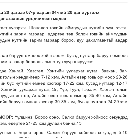
ы 20 цагаас 07-р сарын 04-ний 20 цаг хүртэлх
цаг агаарын урьдчилсан мэдээ
гаст үүлэрхэг. Шөнөдөө төвийн аймгуудын нутгийн зүүн хэсэг,
утгийн зарим газраар, өдөртөө төв болон говийн аймгуудын
гуудын нутгийн зарим газраар бороо, дуу цахилгаантай аадар
аар баруун өмнөөс хойш эргэж, бусад нутгаар баруун өмнөөс
н засвар, шинэчлэлийг бүрэн хийж, хувийн хэвшил рүү м..
арим газраар борооны өмнө түр зуур ширүүснэ.
ө Хангай, Хөвсгөл, Хэнтийн уулархаг нутаг, Завхан, Заг-
ж голын хөндийгөөр 7-12 хэм, Алтайн өвөр говь орчмоор 23-28
ийн бүс нутгийн өмнөд хэсгээр 17-22 хэм, бусад нутгаар 12-17
 Хэнтийн уулархаг нутаг, Эг, Үүр, Туул, Тэрэлж, Хэрлэн голын
руудын хотгор, Алтайн өвөр говь орчмоор 35-40 хэм, Алтайн
тгийн баруун өмнөд хэсгээр 30-35 хэм, бусад нутгаар 24-29 хэм
МООР:
Үүлшинэ. Бороо орно. Салхи баруун хойноос секундэд
хэм, өдөртөө 21-23 хэм дулаан байна.15
лшинэ. Бороо орно. Салхи баруун хойноос секундэд 5-10