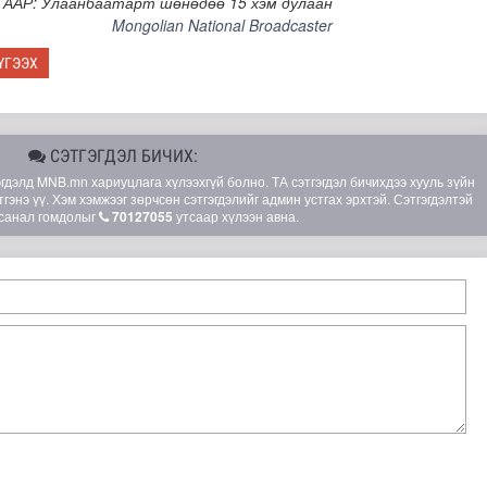
ГААР: Улаанбаатарт шөнөдөө 15 хэм дулаан
Mongolian National Broadcaster
ҮГЭЭХ
СЭТГЭГДЭЛ БИЧИХ:
элд MNB.mn хариуцлага хүлээхгүй болно. ТА сэтгэгдэл бичихдээ хууль зүйн
гэнэ үү. Хэм хэмжээг зөрчсөн сэтгэгдэлийг админ устгах эрхтэй. Сэтгэгдэлтэй
санал гомдолыг
70127055
утсаар хүлээн авна.