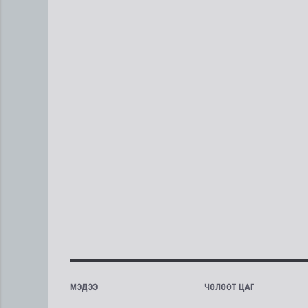
МЭДЭЭ
ЧӨЛӨӨТ ЦАГ