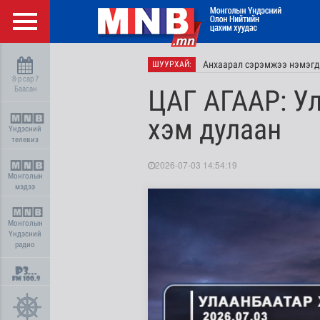
Анхаарал сэрэмжээ нэмэгд
ШУУРХАЙ:
8-р сар 7
Баасан
ЦАГ АГААР: У
хэм дулаан
Үндэсний
телевиз
2026-07-03 14:54:19
Монголын
мэдээ
Монголын
Үндэсний
радио