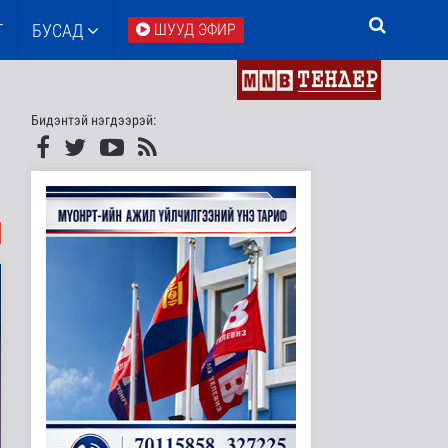
Т
БУСАД
ШУУД ЭФИР
Бидэнтэй нэгдээрэй: