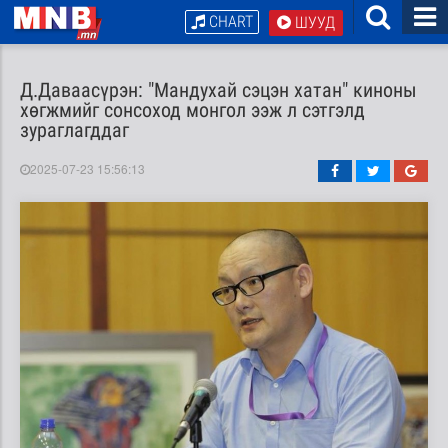
CHART
ШУУД
Д.Даваасүрэн: "Мандухай сэцэн хатан" киноны
хөгжмийг сонсоход монгол ээж л сэтгэлд
зураглагддаг
2025-07-23 15:56:13