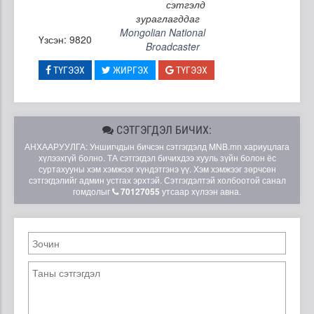
сэтгэлд
зураглагддаг
Mongolian National
Үзсэн: 9820
Broadcaster
ТҮГЭЭХ
ЖИРГЭХ
ТҮГЭЭХ
СЭТГЭГДЭЛ БИЧИХ:
АНХААРУУЛГА: Уншигчдын бичсэн сэтгэгдэлд MNB.mn хариуцлага
хүлээхгүй болно. ТА сэтгэгдэл бичихдээ хууль зүйн болон ёс
суртахууны хэм хэмжээг хүндэтгэнэ үү. Хэм хэмжээг зөрчсөн
сэтгэгдэлийг админ устгах эрхтэй. Сэтгэгдэлтэй холбоотой санал
гомдолыг
70127055
утсаар хүлээн авна.