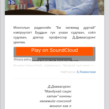
Монголын радиогийн "Би хөгжимд дуртай"
нэвтрүүлэгт Буддын гүн ухаан судлаач, соёл
судлаач, доктор профессор Д.Даваасүрэнг
урилаа.
Mongolian National Radio
·
Д.Даваасүрэн: "Мандухай сэцэн хатан" киноны хөгжмийг сонсоход монгол ээж л сэтгэлд зураглагддаг
Нийтэлсэн:
Б.Янжинлхам
Д.Даваасүрэн:
"Мандухай сэцэн
хатан" киноны
хөгжмийг сонсоход
монгол ээж л