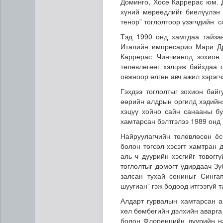
Доминго, Хосе Каррерас юм. 
хүний мөрөөдлийг биелүүлэн 
тенор” тоглолтоор үзэгчдийн 
Тэд 1990 онд хамтдаа тайза
Италийн импресарио Мари Др
Каррерас Чинчианод зохион 
төлөвлөгөөг хэлцэж байхдаа 
овжноор өлгөн авч ажил хэрэг
Гэхдээ тоглолтыг зохион байг
Сумдын халаалтын төвүүдий
өөрийн алдрын оргилд хэдийнэ
хэцүү хойно сайн санааны бу
хамтарсан бэлтгэлээ 1989 онд
Найруулагчийн төлөвлөсөн ёс
болон төгсөл хэсэгт хамтран 
аль ч дуурийн хэсгийг төвөг
тоглолтыг домогт удирдаач Зу
залсан тухай сониныг Синга
шуугиан” гэж бодоод итгээгүй 
Алдарт гурвалын хамтарсан а
хөл бөмбөгийн дэлхийн аварга
болон Флоренцийн дуурийн на