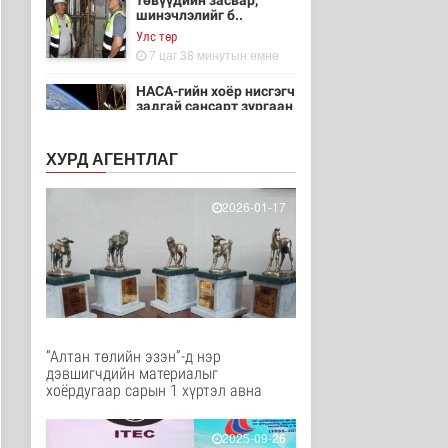
төвүүдийн засвар,
шинэчлэлийг б..
Улс төр
7 цаг 38 минутын өмнө
НАСА-гийн хоёр нисгэгч
задгай сансарт зургаан
ца..
Танин мэдэхүй
ХУРД АГЕНТЛАГ
7 цаг 53 минутын өмнө
Эртний ойг
2026-01-17
хамгаалахын тулд
Канадын иргэд мод бэ..
Дэлхийд
7 цаг 59 минутын өмнө
ЦАГ АГААР:
Улаанбаатарт шөнөдөө
18 хэм дулаан
“Алтан төлийн эзэн”-д нэр
Байгаль орчин
дэвшигчдийн материалыг
7 цаг 20 минутын өмнө
хоёрдугаар сарын 1 хүртэл авна
Кибер халдлага,
зөрчлийг E-Mongolia
2025-09-26
системээр да..