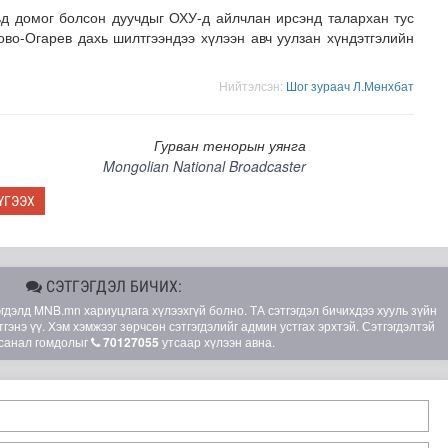
ьд домог болсон дуучдыг ОХУ-д айлчлан ирсэнд талархан тус
во-Огарев дахь шилтгээндээ хүлээн авч уулзан хүндэтгэлийн
Нийтэлсэн:
Шог зураач Л.Мөнхбат
Гурван тенорын уянга
Mongolian National Broadcaster
ҮГЭЭХ
СЭТГЭГДЭЛ БИЧИХ:
элд MNB.mn хариуцлага хүлээхгүй болно. ТА сэтгэгдэл бичихдээ хууль зүйн
гэнэ үү. Хэм хэмжээг зөрчсөн сэтгэгдэлийг админ устгах эрхтэй. Сэтгэгдэлтэй
санал гомдолыг
70127055
утсаар хүлээн авна.