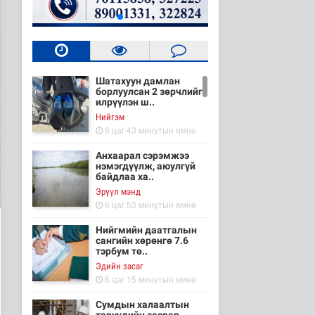
Шатахуун дамлан
борлуулсан 2 зөрчлийг
илрүүлэн ш..
Нийгэм
6 цаг 43 минутын өмнө
Анхаарал сэрэмжээ
нэмэгдүүлж, аюулгүй
байдлаа ха..
Эрүүл мэнд
6 цаг 53 минутын өмнө
Нийгмийн даатгалын
сангийн хөрөнгө 7.6
тэрбум тө..
Эдийн засаг
6 цаг 15 минутын өмнө
Сумдын халаалтын