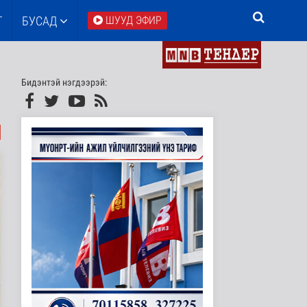
Т
БУСАД
ШУУД ЭФИР
Бидэнтэй нэгдээрэй: