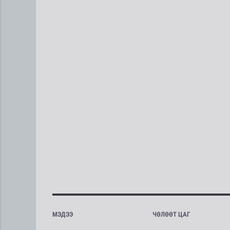
МЭДЭЭ
ЧӨЛӨӨТ ЦАГ