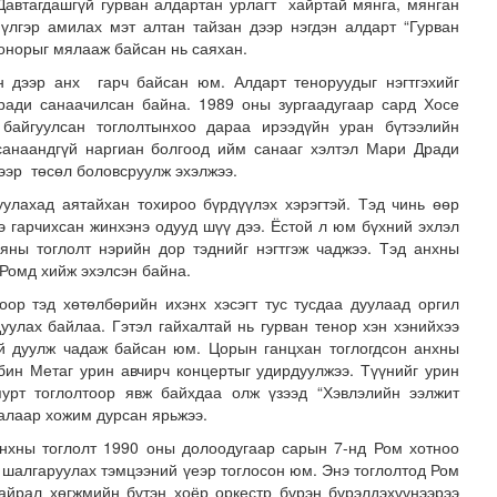
Давтагдашгүй гурван алдартан урлагт хайртай мянга, мянган
үлгэр амилах мэт алтан тайзан дээр нэгдэн алдарт “Гурван
сонорыг мялааж байсан нь саяхан.
н дээр анх гарч байсан юм. Алдарт теноруудыг нэгтгэхийг
ади санаачилсан байна. 1989 оны зургаадугаар сард Хосе
байгуулсан тоглолтынхоо дараа ирээдүйн уран бүтээлийн
санаандгүй наргиан болгоод ийм санааг хэлтэл Мари Дради
чээр төсөл боловсруулж эхэлжээ.
уулахад аятайхан тохироо бүрдүүлэх хэрэгтэй. Тэд чинь өөр
н засвар, шинэчлэлийг бүрэн хийж, хувийн хэвшил рүү м..
 гарчихсан жинхэнэ одууд шүү дээ. Ёстой л юм бүхний эхлэл
яны тоглолт нэрийн дор тэднийг нэгтгэж чаджээ. Тэд анхны
 Ромд хийж эхэлсэн байна.
оор тэд хөтөлбөрийн ихэнх хэсэгт тус тусдаа дуулаад оргил
дуулах байлаа. Гэтэл гайхалтай нь гурван тенор хэн хэнийхээ
гүй дуулж чадаж байсан юм. Цорын ганцхан тоглогдсон анхны
бин Метаг урин авчирч концертыг удирдуулжээ. Түүнийг урин
пурт тоглолтоор явж байхдаа олж үзээд “Хэвлэлийн ээлжит
талаар хожим дурсан ярьжээ.
нхны тоглолт 1990 оны долоодугаар сарын 7-нд Ром хотноо
 шалгаруулах тэмцээний үеэр тоглосон юм. Энэ тоглолтод Ром
йрал хөгжмийн бүтэн хоёр оркестр бүрэн бүрэлдэхүүнээрээ