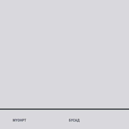
МҮОНРТ
БУСАД