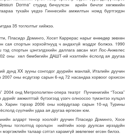
”Nessun Dorma” студид бичүүлсэн арийн бичлэг хөгжмийн
лтаараа тухайн үедээ Гиннесийн амжилтын номд бүртгэгдэн
мтдаа 35 тоглолтыг хийжээ.
тти, Пласидо Доминго, Хосет Каррерас нарыг өнөөдөр зөвхөн
он сая спортын хорхойтнууд ч андахгүй мэддэг болжээ. 1990
 тэд спортын цэнгэлдэхийн даллага авсан мэт Лос-Анжелес
002 оны хөл бөмбөгийн ДАШТ-ий нээлтийн ёслолд ая дуугаа
ий дунд XX зууны сонгодог дуурийн манлай, Италийн дуучин
лд Канадын иргэд мод бэлтгэгчдийн замыг хааж байна
р 2007 оны есдүгээр сарын 6-нд 72 насандаа хорвоог орхисон
” 2004 онд Метрополитен-опера театрт Пуччинигийн “Тоска”
дүрийг амжилттай бүтээгээд үзэгч олноосоо түмэнтээ хүлцэл
ээ. Харин тэрээр 2006 оны хоёрдугаар сарын 10-нд Турины
ёслолд сүүлчийн удаа ая дуугаа өргөсөн юм.
анийн алдарт тенор хоолойт дуучин Пласидо Доминго, Хосе
буяны тоглолтод оролцон нийтийн хоор дуулсан ирээдүйн
 мэргэжлийн талаар сэтгэл харамгүй зөвлөгөөг өгсөн билээ.