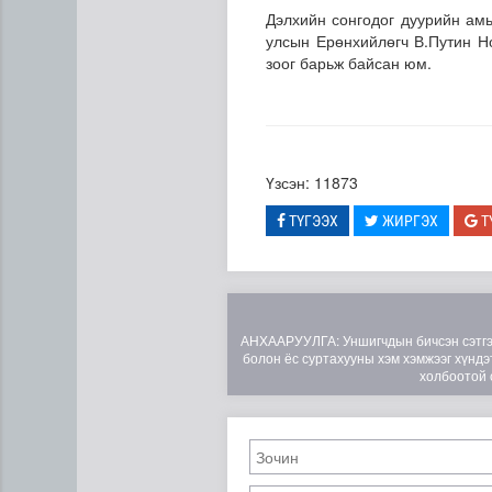
Дэлхийн сонгодог дуурийн ам
улсын Ерөнхийлөгч В.Путин Но
зоог барьж байсан юм.
Үзсэн: 11873
ТҮГЭЭХ
ЖИРГЭХ
Т
АНХААРУУЛГА: Уншигчдын бичсэн сэтгэгд
болон ёс суртахууны хэм хэмжээг хүндэт
холбоотой 