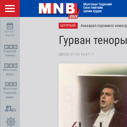
Анхаарал сэрэмжээ нэмэгд
ШУУРХАЙ:
8-р сар 7
Баасан
Гурван теноры
Үндэсний
2025-07-24 13:47:17
телевиз
Монголын
мэдээ
Монголын
Үндэсний
радио