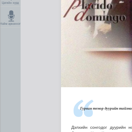
Цагийн хүрд
Найм арваннэг
Нийгмийн даатгалын сангий
Гурван тенор дуурийн
тайзна
Дэлхийн сонгодог дуурийн 