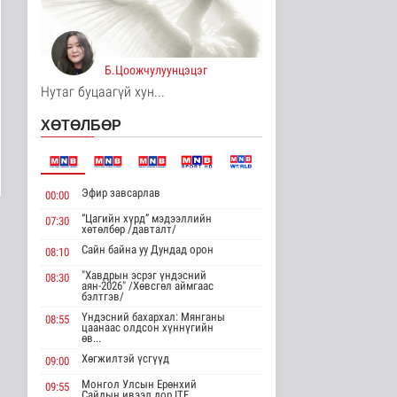
8 цаг 5 минутын өмнө
Хирошимад иргэд
Японы зэвсгийн
Б.Цоожчулуунцэцэг
экспортын бодлогы..
Дэлхийд
Нутаг буцаагүй хун...
8 цаг 17 минутын өмнө
ХӨТӨЛБӨР
Трамп Ирантай
тохиролцоонд хүрэх
шинэ гарц эрэлх..
Дэлхийд
Эфир завсарлав
00:00
8 цаг 25 минутын өмнө
“Цагийн хүрд” мэдээллийн
07:30
хөтөлбөр /давталт/
Европ даяар хэт халалт
эрчимжиж байна
Сайн байна уу Дундад орон
08:10
Дэлхийд
"Хавдрын эсрэг үндэсний
08:30
9 цаг 33 минутын өмнө
аян-2026" /Хөвсгөл аймгаас
бэлтгэв/
Үндэсний бахархал: Мянганы
08:55
Голууд үертэй байна
цаанаас олдсон хүннүгийн
өв...
Байгаль орчин
9 цаг 51 минутын өмнө
Хөгжилтэй үсгүүд
09:00
Монгол Улсын Ерөнхий
09:55
Сайдын ивээл дор ITF