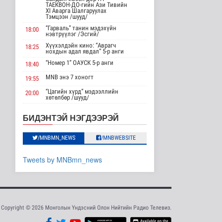
ТАЕКВОН-ДО-гийн Ази Тивийн
Нийслэлд 107 ШТС-аар
XI Аварга Шалгаруулах
АИ 92 автобензин
Тэмцээн /шууд/
түгээж байна
“Гарваль” танин мэдэхүйн
18:00
Улс төр
нэвтрүүлэг /Эсгий/
9 цаг 58 минутын өмнө
Хүүхэлдэйн кино: “Аврагч
18:25
нохдын адал явдал” 5-р анги
Олон улсын туршлага
“Номер 1” ОАУСК 5-р анги
18:40
судлах сургалт,
дадлагад 14 ..
MNB энэ 7 хоногт
19:55
Нийгэм
“Цагийн хүрд” мэдээллийн
20:00
9 цаг 24 минутын өмнө
хөтөлбөр /шууд/
MNB энэ 7 хоногт
20:40
Канадын Ерөнхий сайд
БИДЭНТЭЙ НЭГДЭЭРЭЙ
АНУ-тай хийж буй
Хөндөх сэдэв: Эмийн чанар
20:45
худалдааны..
100% уралдаант, танин
Дэлхийд
/MNBMN_NEWS
/MNBWEBSITE
21:15
мэдэхүйн нэвтрүүлэг S2 #9
10 цаг 37 минутын өмнө
“Эргүүлэг” ОАУСК 5-р анги”
22:15
Tweets by MNBmn_news
Мета компанид 567 сая
Эргэх дөрвөн цаг /Баянхонгор
23:30
ам.долларын төлбөр
аймгаас бэлтгэв/
ногдуул..
Дэлхийд
10 цаг 8 минутын өмнө
Copyright © 2026 Монголын Үндэсний Олон Нийтийн Радио Телевиз.
Ирэх 10 хоногт цаг