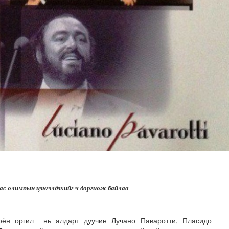
н хөрөнгө 7.6 тэрбум төгрөгөөр арвижлаа
ас олимпын цэнгэлдэхийг ч доргиож байлаа
ноён оргил нь алдарт дуучин Лучано Паваротти, Пласидо