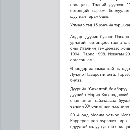
оролцжээ. Тэдний дуулсан 
ертөнцийг сэрээж, борлуула
шуугиан тарьж байв.
Улмаар тэд 15 жилийн турш ха
Алдарт дуучин Лучано Паваро
урлагийн ертөнцөөс гадна ол
оны Италийн тэмцээнээс хойш
1994, Парис 1998, Йокагам 2
өргөсөн юм.
Өнөөдөр харамсалтай нь тэдн
Эртний ойг хамгаалахын ту
Лучано Паваротти алга. Тэрээ
билээ.
Дуурийн “Сахалтай бөмбөрүүш
дуурийн Марио Каварадоссийн 
өчин алтан тайзнаасаа бууж
өвлийн XX олимпийн нээлтийн 
2014 онд Москва хотноо Исп
Каррерас нар хүрэлцэн ирж 
одуудтай халуун дотно ярилцан