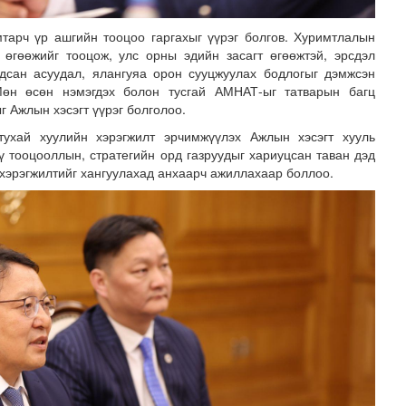
тарч үр ашгийн тооцоо гаргахыг үүрэг болгов. Хуримтлалын
 өгөөжийг тооцож, улс орны эдийн засагт өгөөжтэй, эрсдэл
мдсан асуудал, ялангуяа орон сууцжуулах бодлогыг дэмжсэн
 Мөн өсөн нэмэгдэх болон тусгай АМНАТ-ыг татварын багц
 Ажлын хэсэгт үүрэг болголоо.
тухай хуулийн хэрэгжилт эрчимжүүлэх Ажлын хэсэгт хууль
ү тооцооллын, стратегийн орд газруудыг хариуцсан таван дэд
 хэрэгжилтийг хангуулахад анхаарч ажиллахаар боллоо.