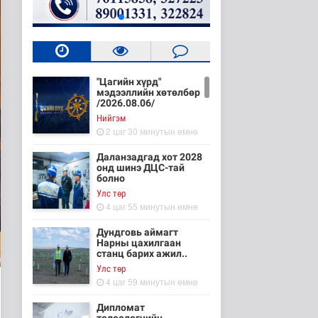
"Цагийн хүрд"
мэдээллийн хөтөлбөр
/2026.08.06/
Нийгэм
2 цаг 30 минутын өмнө
Даланзадгад хот 2028
онд шинэ ДЦС-тай
болно
Улс төр
4 цаг 55 минутын өмнө
Дундговь аймагт
Нарны цахилгаан
станц барих ажил..
Улс төр
4 цаг 59 минутын өмнө
Дипломат