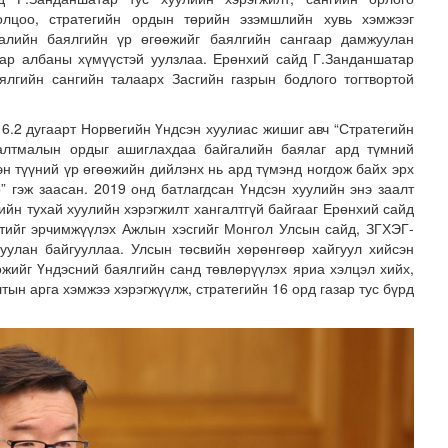
толцоо, стратегийн ордын төрийн эзэмшлийн хувь хэмжээг
галийн баялгийн үр өгөөжийг баялгийн сангаар дамжуулан
лаар албаны хүмүүстэй уулзлаа. Ерөнхий сайд Г.Занданшатар
ялгийн сангийн талаарх Засгийн газрын бодлого тогтвортой
6.2 дугаарт Норвегийн Үндсэн хуулиас жишиг авч “Стратегийн
алтмалын ордыг ашиглахдаа байгалийн баялаг ард түмний
н түүний үр өгөөжийн дийлэнх нь ард түмэнд ногдож байх эрх
о” гэж заасан. 2019 онд батлагдсан Үндсэн хуулийн энэ заалт
зруудын төлөөлөгчид COP17-ын байгууламжтай танилцлаа
ийн тухай хуулийн хэрэгжилт хангалтгүй байгааг Ерөнхий сайд
лтийг эрчимжүүлэх Ажлын хэсгийг Монгол Улсын сайд, ЗГХЭГ-
уулан байгууллаа. Улсын төсвийн хөрөнгөөр хайгуул хийсэн
өжийг Үндэсний баялгийн санд төвлөрүүлэх яриа хэлцэл хийх,
ын арга хэмжээ хэрэгжүүлж, стратегийн 16 орд газар тус бүрд