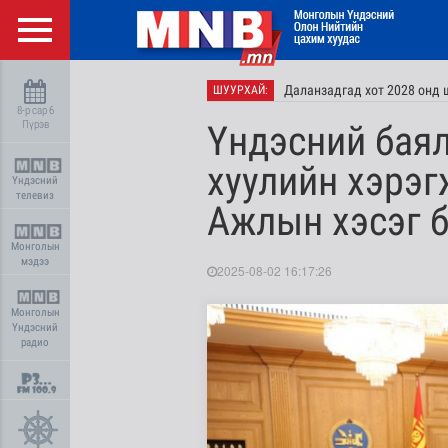
Даланзадгад хот 2028 онд 
ШУУРХАЙ:
8-р сар 6
Пүрэв
Үндэсний баял
хуулийн хэрэ
Үндэсний
телевиз
Ажлын хэсэг б
Монголын
мэдээ
2025-08-02 16:17:26
Монголын
Үндэсний
радио