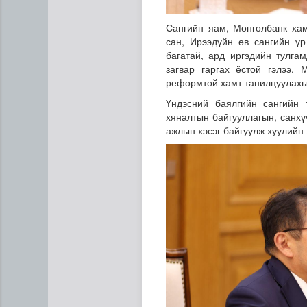
Сангийн яам, Монголбанк хам
сан, Ирээдүйн өв сангийн үр
багатай, ард иргэдийн тулга
загвар гаргах ёстой гэлээ.
реформтой хамт танилцуулахыг
Үндэсний баялгийн сангийн 
хяналтын байгууллагын, санхү
ажлын хэсэг байгуулж хуулийн