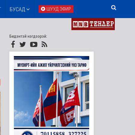
Т
БУСАД
ШУУД ЭФИР
Бидэнтэй нэгдээрэй: