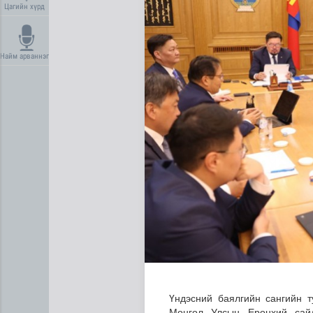
Цагийн хүрд
Найм арваннэг
Дундговь аймагт Нарны цах
Үндэсний баялгийн сангийн т
Монгол Улсын Ерөнхий сайд