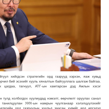
лгамдаж буй асуудлуудыг 7 хоног бүр Засгийн газрын х..
йгуул хийгдсэн стратегийн орд газрууд хэрхэн, яаж хувьд
өрчил бий эсэхийг хууль хяналтын байгууллага шалгаж байгаа.
ж цагдаа, тагнуул, АТГ-ын хамтарсан дэд Ажлын хэсэг
н тулд холбогдох хуулиудад нэмэлт, өөрчлөлт оруулах санал
т танилцуулан УИХ-ын намрын чуулганаар хэлэлцүүлэхийг
ратегийн орд газруудын хуульд заасан хувийг ард иргэдэд