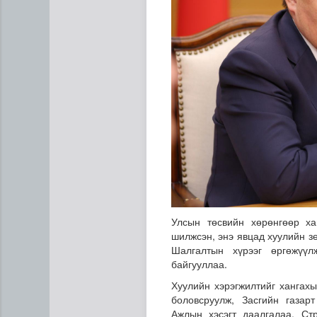
Н.Номтойбаяр: Аймгуудад ту
Улсын төсвийн хөрөнгөөр ха
шилжсэн, энэ явцад хуулийн з
Шалгалтын хүрээг өргөжүүл
байгууллаа.
Хуулийн хэрэгжилтийг хангахы
боловсруулж, Засгийн газар
Ажлын хэсэгт даалгалаа. Ст