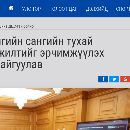
УЛС ТӨР
ЧӨЛӨӨТ ЦАГ
ДЭЛХИЙД
СПОР
шинэ ДЦС-тай болно
гийн сангийн тухай
гжилтийг эрчимжүүлэх
айгуулав