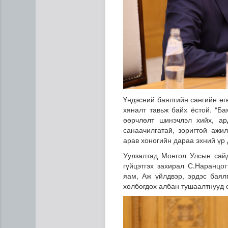
Үндэсний баялгийн сангийн өгө
хяналт тавьж байх ёстой. “Ба
өөрчлөлт шинэчлэл хийх, а
санаачилгатай, зоригтой ажи
арав хоногийн дараа эхний үр 
Уулзалтад Монгол Улсын сайд
гүйцэтгэх захирал С.Наранцо
яам, Аж үйлдвэр, эрдэс бая
холбогдох албан тушаалтнууд 