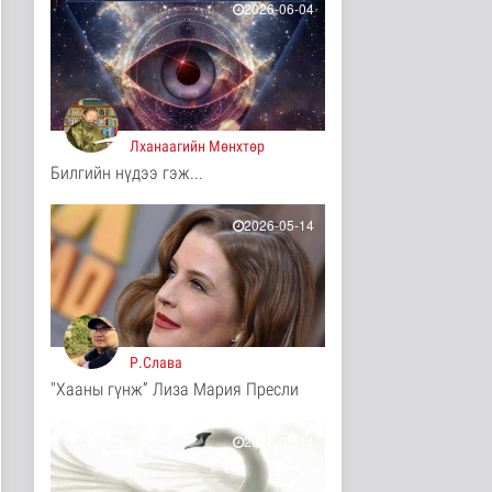
2026-06-04
7 цаг 41 минутын өмнө
ЦАГ АГААР:
Улаанбаатарт шөнөдөө
17 хэм дулаан
Байгаль орчин
7 цаг 46 минутын өмнө
Лханаагийн Мөнхтөр
Билгийн нүдээ гэж...
COP17-ын зочид,
төлөөлөгчдөд үйлчлэх
250 орчим ж..
2026-05-14
Нийгэм
8 цаг 6 минутын өмнө
Шатахууны нөөцийг
нэмэгдүүлэх,
доголдлыг арилгах..
Нийгэм
Р.Слава
8 цаг 11 минутын өмнө
"Хааны гүнж” Лиза Мария Пресли
Нийслэлийн иргэдийн
Төлөөлөгчдийн Хурлын
Ээлжит ..
2026-05-14
Нийгэм
8 цаг 17 минутын өмнө