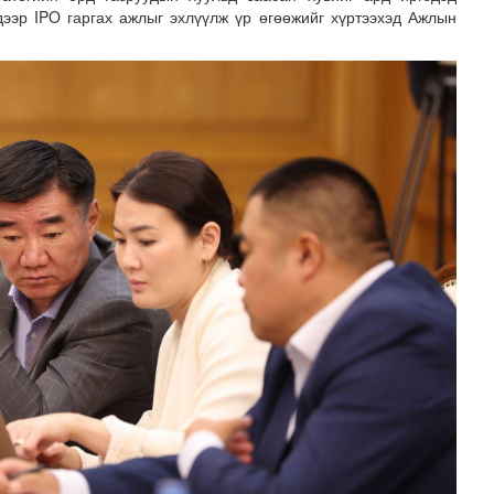
дээр IPO гаргах ажлыг эхлүүлж үр өгөөжийг хүртээхэд Ажлын