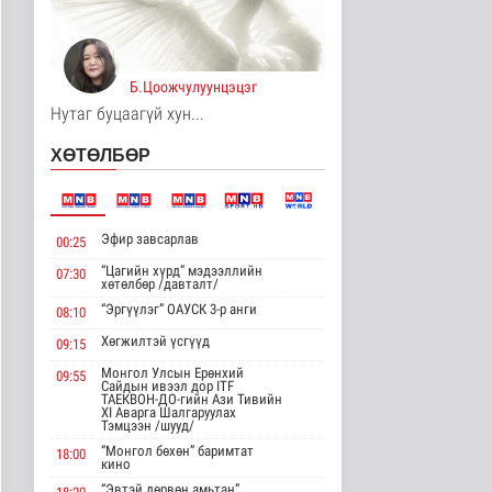
Үерийн аюулаас
сэрэмжтэй байхыг
анхааруулж байна
Б.Цоожчулуунцэцэг
Байгаль орчин
9 цаг 32 минутын өмнө
Нутаг буцаагүй хун...
Цагдаагийн
ХӨТӨЛБӨР
байгууллагын 102
тусгай дугаарт гэмт ..
Нийгэм
9 цаг 42 минутын өмнө
Эфир завсарлав
00:25
Үндэсний спортын
“Цагийн хүрд” мэдээллийн
07:30
зуны VIII наадам
хөтөлбөр /давталт/
амжилттай зохи..
“Эргүүлэг” ОАУСК 3-р анги
08:10
Cпорт
9 цаг 6 минутын өмнө
Хөгжилтэй үсгүүд
09:15
Монгол Улсын Ерөнхий
09:55
ОХУ-аас шатахууны
Сайдын ивээл дор ITF
импорт тасралтгүй
ТАЕКВОН-ДО-гийн Ази Тивийн
XI Аварга Шалгаруулах
хийгдэж байна
Тэмцээн /шууд/
Нийгэм
“Монгол бөхөн” баримтат
18:00
9 цаг 14 минутын өмнө
кино
“Эвтэй дөрвөн амьтан”