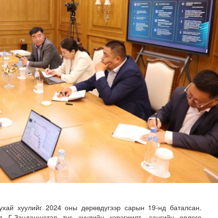
илгаан станц барих ажил үргэлжилж байна
ухай хуулийг 2024 оны дөрөвдүгээр сарын 19-нд баталсан.
 Г.Занданшатар тус хуулийн хэрэгжилт, сангийн орлого