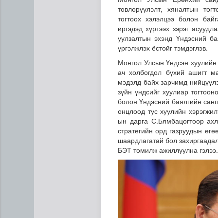
төвлөрүүлэлт, хяналтын тог
тогтоох хэлэлцээ болон бай
иргэдэд хүртээх зэрэг асууд
уулзалтын эхэнд Үндэсний ба
үргэлжлэх ёстойг тэмдэглэв.
Монгол Улсын Үндсэн хуулийн 
ач холбогдол бүхий ашигт м
мэдэлд байх зарчимд нийцүүлэ
зүйн үндсийг хуулиар тогтоон
Дипломат төлөөлөгчийн га
болон Үндэсний баялгийн санг
онцлоод тус хуулийн хэрэгжи
ын дарга С.Бямбацогтоор ахл
стратегийн орд газруудын өгө
шаардлагатай бол захиргаадалт
БЭТ томилж ажиллуулна гэлээ.