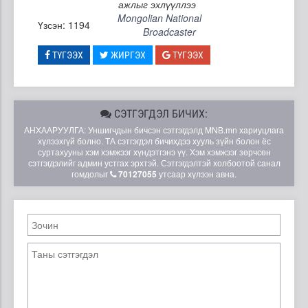
ажлыг эхлүүллээ
Mongolian National
Үзсэн: 1194
Broadcaster
ТҮГЭЭХ
ЖИРГЭХ
ТҮГЭЭХ
СЭТГЭГДЭЛ БИЧИХ:
АНХААРУУЛГА: Уншигчдын бичсэн сэтгэгдэлд MNB.mn хариуцлага
хүлээхгүй болно. ТА сэтгэгдэл бичихдээ хууль зүйн болон ёс
суртахууны хэм хэмжээг хүндэтгэнэ үү. Хэм хэмжээг зөрчсөн
сэтгэгдэлийг админ устгах эрхтэй. Сэтгэгдэлтэй холбоотой санал
гомдолыг
70127055
утсаар хүлээн авна.