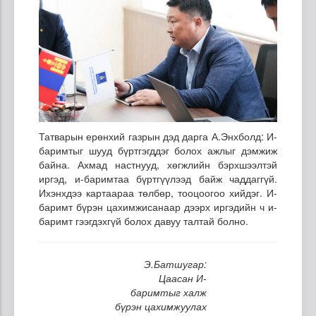
Татварын ерөнхий газрын дэд дарга А.Энхболд: И-
баримтыг шууд бүртгэгддэг болох ажлыг дэмжиж
байна. Ахмад настнууд, хөгжлийн бэрхшээлтэй
иргэд, и-баримтаа бүртгүүлээд байж чаддаггүй.
Ихэнхдээ картаараа төлбөр, тооцоогоо хийдэг. И-
баримт бүрэн цахимжисанаар дээрх иргэдийн ч и-
баримт гээгдэхгүй болох давуу талтай болно.
Э.Батшугар:
Цаасан И-
баримтыг халж
бүрэн цахимжуулах