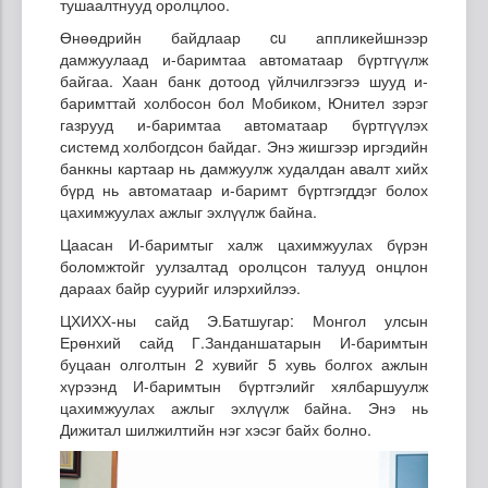
тушаалтнууд оролцлоо.
Өнөөдрийн байдлаар cu аппликейшнээр
дамжуулаад и-баримтаа автоматаар бүртгүүлж
байгаа. Хаан банк дотоод үйлчилгээгээ шууд и-
баримттай холбосон бол Мобиком, Юнител зэрэг
газрууд и-баримтаа автоматаар бүртгүүлэх
системд холбогдсон байдаг. Энэ жишгээр иргэдийн
банкны картаар нь дамжуулж худалдан авалт хийх
бүрд нь автоматаар и-баримт бүртгэгддэг болох
цахимжуулах ажлыг эхлүүлж байна.
Цаасан И-баримтыг халж цахимжуулах бүрэн
боломжтойг уулзалтад оролцсон талууд онцлон
дараах байр суурийг илэрхийлээ.
ЦХИХХ-ны сайд Э.Батшугар: Монгол улсын
Ерөнхий сайд Г.Занданшатарын И-баримтын
буцаан олголтын 2 хувийг 5 хувь болгох ажлын
хүрээнд И-баримтын бүртгэлийг хялбаршуулж
цахимжуулах ажлыг эхлүүлж байна. Энэ нь
Дижитал шилжилтийн нэг хэсэг байх болно.