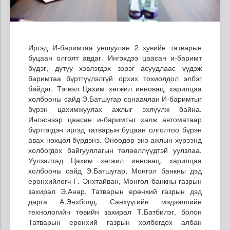
Иргэд И-баримтаа уншуулан 2 хувийн татварын
буцаан олголт авдаг. Ингэхдээ цаасан и-баримт
бүдэг, дутуу хэвлэгдэх зэрэг асуудлаас үүдэж
баримтаа бүртгүүлэлгүй орхих тохиолдол элбэг
байдаг. Тэгвэл Цахим хөгжил инновац, харилцаа
холбооны сайд Э.Батшугар санаачлан И-баримтыг
бүрэн цахимжуулах ажлыг эхлүүлж байна.
Ингэснээр цаасан и-баримтыг халж автоматаар
бүртгэгдэн иргэд татварын буцаан олголтоо бүрэн
авах нөхцөл бүрдэнэ. Өнөөдөр энэ ажлын хүрээнд
холбогдох байгууллагын төлөөллүүдтэй уулзлаа.
Уулзалтад Цахим хөгжил инновац, харилцаа
холбооны сайд Э.Батшугар, Монгол банкны дэд
ерөнхийлөгч Г. Энхтайван, Монгол банкны газрын
захирал Э.Анар, Татварын ерөнхий газрын дэд
дарга А.Энхболд, Санхүүгийн мэдээллийн
технологийн төвийн захирал Т.Батбилэг, болон
Татварын ерөнхий газрын холбогдох албан