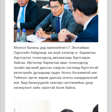
Монгол банкны дэд ерөнхийлөгч Г.Энхтайван:
Одоогийн байдлаар аж ахуй нэгжээр и- баримтаа
бүртгүүлэх тохиолдолд автоматаар бүртгэгдэж
байгаа. Иргэнээр баримтаа авах тохиолдолд
тухайн иргэний дансны нэгдсэн системд бүртгэлтэй
регистрийн дугаараар ордог болох боломжтой юм.
Тиймээс иргэн өөрөө дансаа сонгох шаардлагатай
юм. Бид банкнуудтай хамтарч аппликейшн дээр
хөгжүүлэлт хийх хэрэгтэй болж байна.