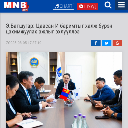
CHART
ШУУД
Э.Батшугар: Цаасан И-баримтыг халж бүрэн
цахимжуулах ажлыг эхлүүллээ
2025-08-05 17:37:10