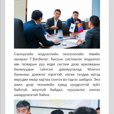
Санхүүгийн мэдээллийн технологийн төвийн
захирал Т.Батбилэг: Кассын системээс мэдээлэл
авч татварын руу өгдөг систем дээр арилжааны
банкнуудын гүйлгээг дамжуулахад Монгол
банкнаас дэмжлэг хэрэгтэй, нөгөө талдаа иргэд
өөрсдөө ямар картаа сонгох вэ гэдгээ шийднэ. Энэ
ажил дээр техникийн хувьд хүндрэлтэй зүйл
байхгүй, аюулгүй байдал, нууцлалыг хангах
шаардлагатай байна.