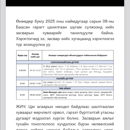
Өнөөдөр буюу 2025 оны наймдугаар сарын 08-ны
Баасан гарагт цахилгаан шугам сүлжээнд хийх
засварын хуваарийг танилцуулж байна.
Хэрэглэгчид ээ, засвар хийх хугацаанд хэрэглээгээ
түр зохицуулна уу.
ЖИЧ: Цаг агаарын нөхцөл байдлаас шалтгаалан
хуваарьт өөрчлөлт орвол, гэрээт бүртгэлтэй утасны
дугаарт мэдээлэл хүргэх болно. Засварын ажлыг
тухайн тоноглолоос хүчдэлээс бүрэн чөлөөлсний
дараа хийдэг нөхцөл байдлыг харгалзан үзэж,