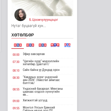
8 цаг 39 минутын өмнө
Хирошимад иргэд
Японы зэвсгийн
Б.Цоожчулуунцэцэг
экспортын бодлогы..
Дэлхийд
Нутаг буцаагүй хун...
8 цаг 51 минутын өмнө
ХӨТӨЛБӨР
Трамп Ирантай
тохиролцоонд хүрэх
шинэ гарц эрэлх..
8 цагийн өмнө
Дэлхийд
Эфир завсарлав
00:00
“Цагийн хүрд” мэдээллийн
07:30
Европ даяар хэт халалт
хөтөлбөр /давталт/
эрчимжиж байна
Сайн байна уу Дундад орон
08:10
Дэлхийд
8 цаг 8 минутын өмнө
"Хавдрын эсрэг үндэсний
08:30
аян-2026" /Хөвсгөл аймгаас
бэлтгэв/
Голууд үертэй байна
Үндэсний бахархал: Мянганы
08:55
цаанаас олдсон хүннүгийн
Байгаль орчин
өв...
8 цаг 25 минутын өмнө
Хөгжилтэй үсгүүд
09:00
Монгол Улсын Ерөнхий
09:55
Сайдын ивээл дор ITF