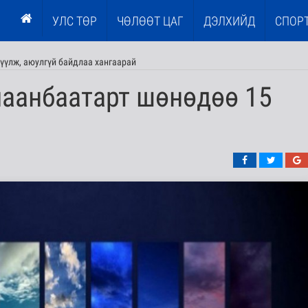
УЛС ТӨР
ЧӨЛӨӨТ ЦАГ
ДЭЛХИЙД
СПОР
үүлж, аюулгүй байдлаа хангаарай
лаанбаатарт шөнөдөө 15