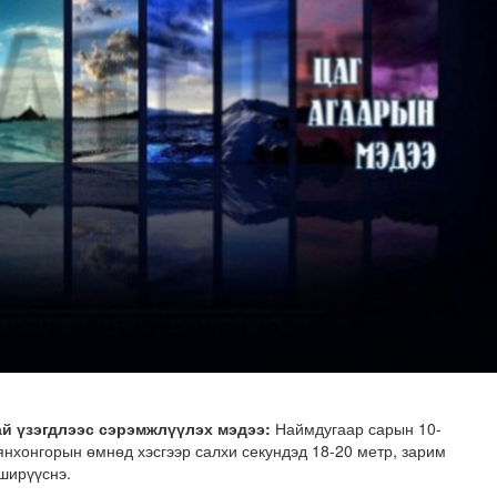
н хөрөнгө 7.6 тэрбум төгрөгөөр арвижлаа
ай үзэгдлээс сэрэмжлүүлэх мэдээ:
Наймдугаар сарын 10-
янхонгорын өмнөд хэсгээр салхи секундэд 18-20 метр, зарим
 ширүүснэ.