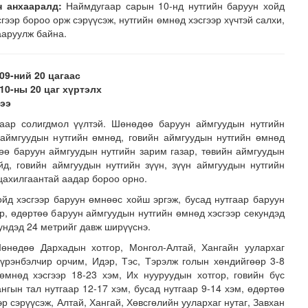
н анхааралд:
Наймдугаар сарын
10-нд нутгийн баруун хойд
сгээр бороо орж сэрүүсэж, нутгийн өмнөд хэсгээр хүчтэй салхи,
ааруулж байна.
09-ний 20 цагаас
10-ны 20 цаг хүртэлх
дээ
гаар солигдмол үүлтэй. Шөнөдөө баруун аймгуудын нутгийн
н засвар, шинэчлэлийг бүрэн хийж, хувийн хэвшил рүү м..
 аймгуудын нутгийн өмнөд, говийн аймгуудын нутгийн өмнөд
төө баруун аймгуудын нутгийн зарим газар, төвийн аймгуудын
йд, говийн аймгуудын нутгийн зүүн, зүүн аймгуудын нутгийн
 цахилгаантай аадар бороо орно.
йд хэсгээр баруун өмнөөс хойш эргэж, бусад нутгаар баруун
р, өдөртөө баруун аймгуудын нутгийн өмнөд хэсгээр секундэд
кундэд 24 метрийг давж ширүүснэ.
нөдөө Дархадын хотгор, Монгол-Алтай, Хангайн уулархаг
Хүрэнбэлчир орчим, Идэр, Тэс, Тэрэлж голын хөндийгөөр 3-8
 өмнөд хэсгээр 18-23 хэм, Их нууруудын хотгор, говийн бүс
ангын тал нутгаар 12-17 хэм, бусад нутгаар 9-14 хэм, өдөртөө
эр сэрүүсэж, Алтай, Хангай, Хөвсгөлийн уулархаг нутаг, Завхан