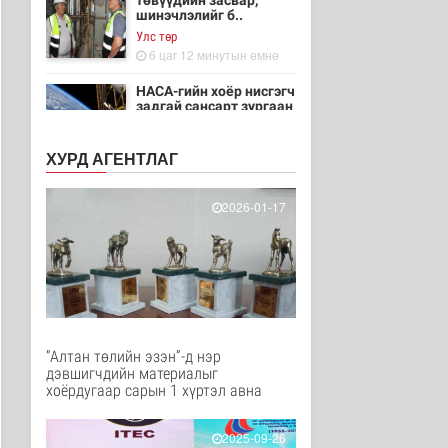
төвүүдийн засвар,
шинэчлэлийг б..
Улс төр
6 цаг 12 минутын өмнө
НАСА-гийн хоёр нисгэгч
задгай сансарт зургаан
ца..
Танин мэдэхүй
ХУРД АГЕНТЛАГ
6 цаг 28 минутын өмнө
Эртний ойг
2026-01-17
хамгаалахын тулд
Канадын иргэд мод бэ..
Дэлхийд
7 цаг 34 минутын өмнө
ЦАГ АГААР:
Улаанбаатарт шөнөдөө
18 хэм дулаан
“Алтан төлийн эзэн”-д нэр
Байгаль орчин
дэвшигчдийн материалыг
7 цаг 54 минутын өмнө
хоёрдугаар сарын 1 хүртэл авна
Кибер халдлага,
зөрчлийг E-Mongolia
2025-09-26
системээр да..