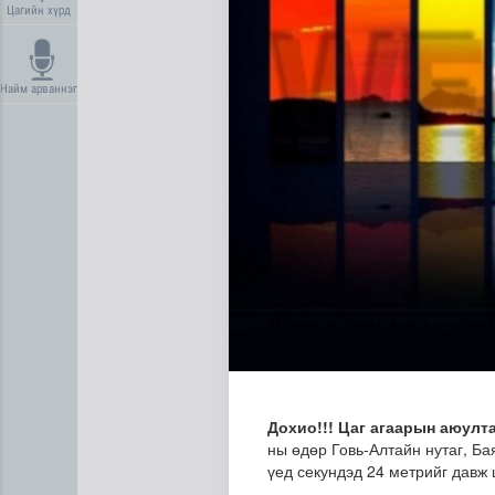
Цагийн хүрд
Найм арваннэг
Нийгмийн даатгалын сангий
Дохио!!! Цаг агаарын аюулт
ны өдөр Говь-Алтайн нутаг, Ба
үед секундэд 24 метрийг давж