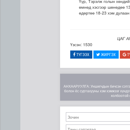
Үүр, Тэрэлж голын хөндий
өмнөд хэсгээр шөнөдөө 13
өдөртөө 18-23 хэм дулаан
ЦАГ А
Үзсэн: 1530
ТҮГЭЭХ
ЖИРГЭХ
Т
АНХААРУУЛГА: Уншигчдын бичсэн сэтгэгд
болон ёс суртахууны хэм хэмжээг хүндэт
холбоотой 