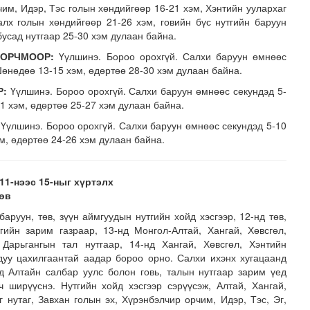
чим, Идэр, Тэс голын хөндийгөөр 16-21 хэм, Хэнтийн уулархаг
Халх голын хөндийгөөр 21-26 хэм, говийн бүс нутгийн баруун
бусад нутгаар 25-30 хэм дулаан байна.
 ОРЧМООР:
Үүлшинэ. Бороо орохгүй. Салхи баруун өмнөөс
Шөнөдөө 13-15 хэм, өдөртөө 28-30 хэм дулаан байна.
Р:
Үүлшинэ. Бороо орохгүй. Салхи баруун өмнөөс секундэд 5-
1 хэм, өдөртөө 25-27 хэм дулаан байна.
Үүлшинэ. Бороо орохгүй. Салхи баруун өмнөөс секундэд 5-10
м, өдөртөө 24-26 хэм дулаан байна.
лд Канадын иргэд мод бэлтгэгчдийн замыг хааж байна
11-нээс 15-ныг хүртэлх
лөв
аруун, төв, зүүн аймгуудын нутгийн хойд хэсгээр, 12-нд төв,
тгийн зарим газраар, 13-нд Монгол-Алтай, Хангай, Хөвсгөл,
 Дарьгангын тал нутгаар, 14-нд Хангай, Хөвсгөл, Хэнтийн
 дуу цахилгаантай аадар бороо орно. Салхи ихэнх хугацаанд
нд Алтайн салбар уулс болон говь, талын нутгаар зарим үед
ч ширүүснэ. Нутгийн хойд хэсгээр сэрүүсэж, Алтай, Хангай,
г нутаг, Завхан голын эх, Хүрэнбэлчир орчим, Идэр, Тэс, Эг,