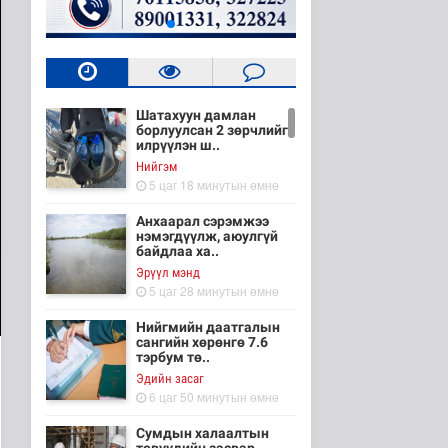
Шатахуун дамлан
борлуулсан 2 зөрчлийг
илрүүлэн ш..
Нийгэм
5 цаг 18 минутын өмнө
Анхаарал сэрэмжээ
нэмэгдүүлж, аюулгүй
байдлаа ха..
Эрүүл мэнд
5 цаг 28 минутын өмнө
Нийгмийн даатгалын
сангийн хөрөнгө 7.6
тэрбум тө..
Эдийн засаг
6 цаг 50 минутын өмнө
Сумдын халаалтын