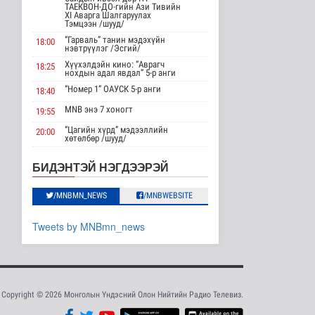
Нийслэлд 107 ШТС-аар
ТАЕКВОН-ДО-гийн Ази Тивийн
XI Аварга Шалгаруулах
АИ 92 автобензин
Тэмцээн /шууд/
түгээж байна
“Гарваль” танин мэдэхүйн
18:00
Улс төр
нэвтрүүлэг /Эсгий/
9 цаг 32 минутын өмнө
Хүүхэлдэйн кино: “Аврагч
18:25
нохдын адал явдал” 5-р анги
Олон улсын туршлага
“Номер 1” ОАУСК 5-р анги
18:40
судлах сургалт,
дадлагад 14 ..
MNB энэ 7 хоногт
19:55
Нийгэм
9 цаг 59 минутын өмнө
“Цагийн хүрд” мэдээллийн
20:00
хөтөлбөр /шууд/
MNB энэ 7 хоногт
Канадын Ерөнхий сайд
20:40
БИДЭНТЭЙ НЭГДЭЭРЭЙ
АНУ-тай хийж буй
Хөндөх сэдэв: Эмийн чанар
худалдааны..
20:45
Дэлхийд
100% уралдаант, танин
/MNBMN_NEWS
/MNBWEBSITE
21:15
мэдэхүйн нэвтрүүлэг S2 #9
9 цаг 12 минутын өмнө
“Эргүүлэг” ОАУСК 5-р анги”
22:15
Tweets by MNBmn_news
Мета компанид 567 сая
Эргэх дөрвөн цаг /Баянхонгор
ам.долларын төлбөр
23:30
аймгаас бэлтгэв/
ногдуул..
Дэлхийд
10 цаг 42 минутын өмнө
Copyright © 2026 Монголын Үндэсний Олон Нийтийн Радио Телевиз.
Ирэх 10 хоногт цаг