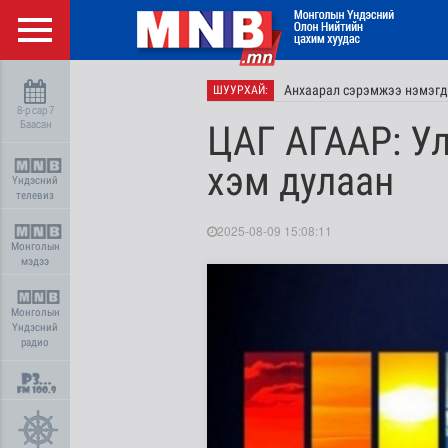
Анхаарал сэрэмжээ нэмэгд
ШУУРХАЙ:
8-р сар 7
Баасан
ЦАГ АГААР: У
хэм дулаан
Үндэсний
телевиз
2025-08-09 15:08:11
Монголын
мэдээ
Монголын
Үндэсний
радио