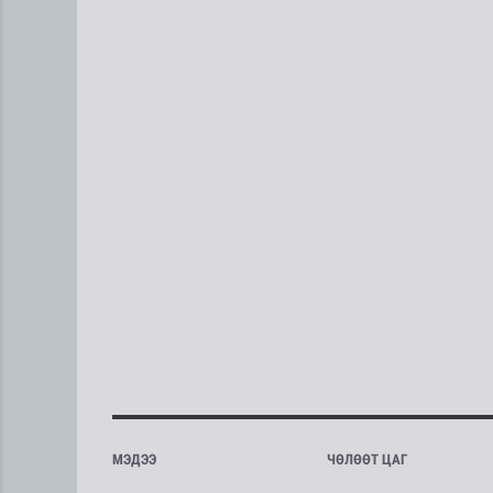
МЭДЭЭ
ЧӨЛӨӨТ ЦАГ