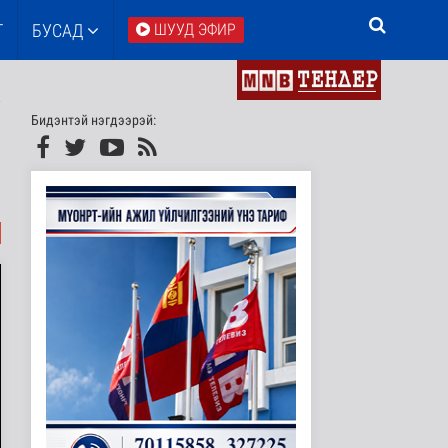
Т
БУСАД
ШУУД ЭФИР
Бидэнтэй нэгдээрэй: