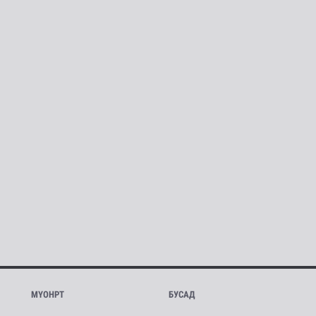
МҮОНРТ
БУСАД