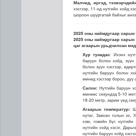
Малчид, иргэд, тээвэрчдий
хэсгээр, 11-нд нутгийн хойд хэ
шороон шуургатай байхыг анх
2025 оны наймдугаар сарын 
2025 оны наймдугаар сарын 
цаг агаарын урьдчилсан мэ
Хур тунадас
: Ихэнх нут
Сумдын халаалтын төвүүдий
баруун болон хойд, зүүн
болон зүүн хэсгээр, өдөр
нутгийн баруун болон хо
өмнөд хэсгээр бороо, дуу
Салхи:
Нутгийн баруун хо
өмнөөс секундэд 5-10 мет
18-20 метр, зарим үед се
Агаарын температур:
Шө
нутаг, Завхан голын эх, 
хэм, говийн бүс нутгийн
нутгийн хойд хэсэг, Дарьг
нутгийн баруун хойд хэсгэ