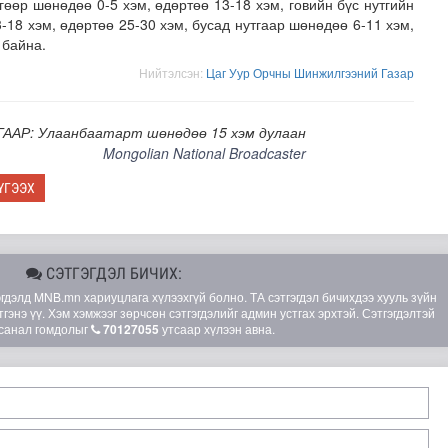
гөөр шөнөдөө 0-5 хэм, өдөртөө 13-18 хэм, говийн бүс нутгийн
-18 хэм, өдөртөө 25-30 хэм, бусад нутгаар шөнөдөө 6-11 хэм,
 байна.
Нийтэлсэн:
Цаг Уур Орчны Шинжилгээний Газар
ГААР: Улаанбаатарт шөнөдөө 15 хэм дулаан
Mongolian National Broadcaster
ҮГЭЭХ
СЭТГЭГДЭЛ БИЧИХ:
элд MNB.mn хариуцлага хүлээхгүй болно. ТА сэтгэгдэл бичихдээ хууль зүйн
гэнэ үү. Хэм хэмжээг зөрчсөн сэтгэгдэлийг админ устгах эрхтэй. Сэтгэгдэлтэй
санал гомдолыг
70127055
утсаар хүлээн авна.