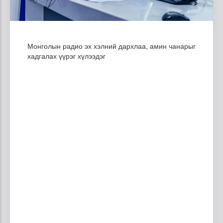
Монголын радио эх хэлний дархлаа, амин чанарыг
хадгалах үүрэг хүлээдэг