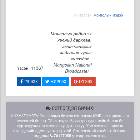
Нийтэлсэн:
Moнголын мэдээ
Монголын радио эх
хэлний дархлаа,
амин чанарыг
хадгалах үүрэг
хүлээдэг
Mongolian National
Үзсэн: 11367
Broadcaster
ТҮГЭЭХ
ЖИРГЭХ
ТҮГЭЭХ
СЭТГЭГДЭЛ БИЧИХ:
АНХААРУУЛГА: Уншигчдын бичсэн сэтгэгдэлд MNB.mn хариуцлага
хүлээхгүй болно. ТА сэтгэгдэл бичихдээ хууль зүйн болон ёс
суртахууны хэм хэмжээг хүндэтгэнэ үү. Хэм хэмжээг зөрчсөн
сэтгэгдэлийг админ устгах эрхтэй. Сэтгэгдэлтэй холбоотой санал
гомдолыг
70127055
утсаар хүлээн авна.