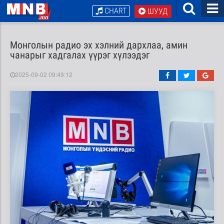
CHART
ШУУД
Монголын радио эх хэлний дархлаа, амин
чанарыг хадгалах үүрэг хүлээдэг
2025-09-02 09:49:12