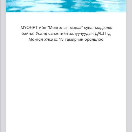
МҮОНРТ-ийн "Монголын мэдээ" суваг мэдээлж
байна: Усанд сэлэлтийн залуучуудын ДАШТ-д
Монгол Улсаас 13 тамирчин оролцлоо