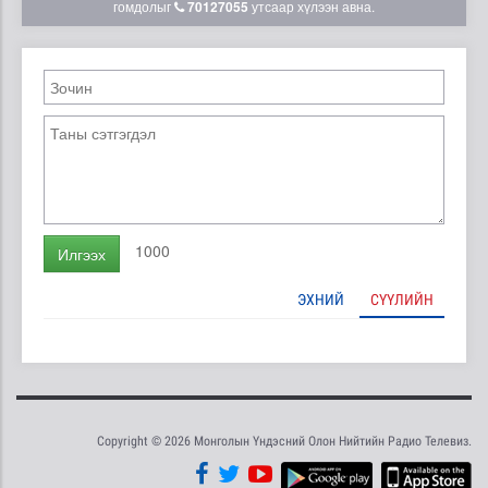
гомдолыг
70127055
утсаар хүлээн авна.
1000
Илгээх
ЭХНИЙ
СҮҮЛИЙН
Copyright © 2026 Монголын Үндэсний Олон Нийтийн Радио Телевиз.