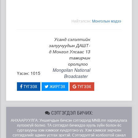
Нийтэлсэн:
Moнголын мэдээ
Усанд сэлэлтийн
залуучуудын ДАШТ-
д Монгол Улсаас 13
тамирчин
оролцлоо
Mongolian National
Үзсэн: 1015
Broadcaster
ТҮГЭЭХ
ЖИРГЭХ
ТҮГЭЭХ
СЭТГЭГДЭЛ БИЧИХ:
АНХААРУУЛГА: Уншигчдын бичсэн сэтгэгдэлд MNB.mn хариуцлага
хүлээхгүй болно. ТА сэтгэгдэл бичихдээ хууль зүйн болон ёс
суртахууны хэм хэмжээг хүндэтгэнэ үү. Хэм хэмжээг зөрчсөн
сэтгэгдэлийг админ устгах эрхтэй. Сэтгэгдэлтэй холбоотой санал