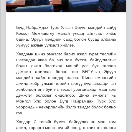
Бүгд Найрамдах Турк Улсын Эрүүл мэндийн сайд
Кемал Мемишоглу манай улсад айлчлал хийж
байна. Эрүүл мэндийн сайд болон бусад албаны
хүмүүс ажлын уулзалт хийлээ.
Хавдрын шинэ эмнэлэг барих ажил зураг төслийн
шатандаа яваа ба энэ том бүтээн байгуулалтыг
бодит ажил болгоход манай улс бүх талаар
дэмжин ажиллах болно гэж БНТУ-ын Эрүүл
мэндийн сайд өнөөдөр хэлэв. Шинэ эмнэлгийн
ажилд хоёр улсын төрийн тэргүүнүүд анхаарч ач
холбогдол өгч буй нь төсөл урагшлахад маш том
дэмжлэг болохыг онцоллоо. Шинэ эмнэлэг нь
Монгол Улс болон Бүгд Найрамдах Турк Улс
хоорондын нөхөрлөлийн бэлгэ тэмдэг болох болно
гэв.
Хавдар -2 төвийг бүтээн байгуулах нь маш том
ажил, хөрөнгө мөнгө хүний нөөц, техник технологи