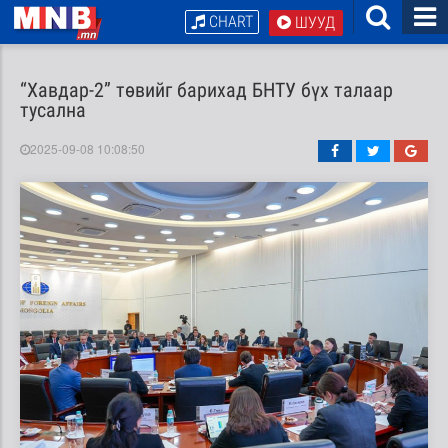
CHART
ШУУД
“Хавдар-2” төвийг барихад БНТУ бүх талаар
тусална
2025-09-08 10:08:50