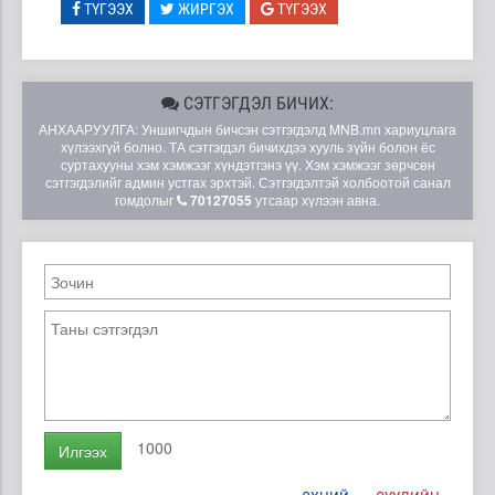
ТҮГЭЭХ
ЖИРГЭХ
ТҮГЭЭХ
СЭТГЭГДЭЛ БИЧИХ:
АНХААРУУЛГА: Уншигчдын бичсэн сэтгэгдэлд MNB.mn хариуцлага
хүлээхгүй болно. ТА сэтгэгдэл бичихдээ хууль зүйн болон ёс
суртахууны хэм хэмжээг хүндэтгэнэ үү. Хэм хэмжээг зөрчсөн
сэтгэгдэлийг админ устгах эрхтэй. Сэтгэгдэлтэй холбоотой санал
гомдолыг
70127055
утсаар хүлээн авна.
1000
Илгээх