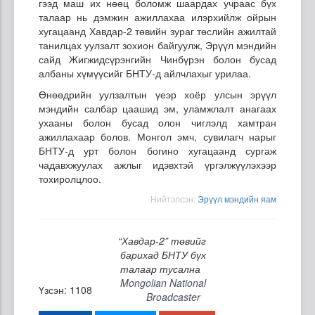
гээд маш их нөөц боломж шаардах учраас бүх
талаар нь дэмжин ажиллахаа илэрхийлж ойрын
хугацаанд Хавдар-2 төвийн зураг төслийн ажилтай
танилцах уулзалт зохион байгуулж, Эрүүл мэндийн
сайд Жигжидсүрэнгийн Чинбүрэн болон бусад
албаны хүмүүсийг БНТУ-д айлчлахыг урилаа.
Өнөөдрийн уулзалтын үеэр хоёр улсын эрүүл
мэндийн салбар цаашид эм, уламжлалт анагаах
ухааны болон бусад олон чиглэлд хамтран
ажиллахаар болов. Монгол эмч, сувилагч нарыг
БНТУ-д урт болон богино хугацаанд сургаж
чадавхжуулах ажлыг идэвхтэй үргэлжүүлэхээр
тохиролцлоо.
Нийтэлсэн:
Эрүүл мэндийн яам
“Хавдар-2” төвийг
барихад БНТУ бүх
талаар тусална
Mongolian National
Үзсэн: 1108
Broadcaster