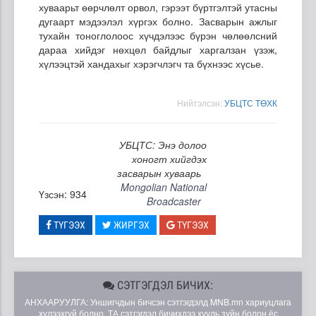
хуваарьт өөрчлөлт орвол, гэрээт бүртгэлтэй утасны
дугаарт мэдээлэл хүргэх болно. Засварын ажлыг
тухайн тоноглолоос хүчдэлээс бүрэн чөлөөлсний
дараа хийдэг нөхцөл байдлыг харгалзан үзэж,
хүлээцтэй хандахыг хэрэгчлэгч та бүхнээс хүсье.
Нийтэлсэн:
УБЦТС ТӨХК
УБЦТС: Энэ долоо
хоногт хийгдэх
засварын хуваарь
Mongolian National
Үзсэн: 934
Broadcaster
ТҮГЭЭХ
ЖИРГЭХ
ТҮГЭЭХ
СЭТГЭГДЭЛ БИЧИХ:
АНХААРУУЛГА: Уншигчдын бичсэн сэтгэгдэлд MNB.mn хариуцлага
хүлээхгүй болно. ТА сэтгэгдэл бичихдээ хууль зүйн болон ёс