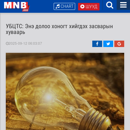
CHART
ШУУД
УБЦТС: Энэ долоо хоногт хийгдэх засварын
хуваарь
2025-09-12 06:03:07