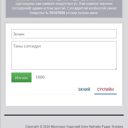
суртахууны хэм хэмжээг хүндэтгэнэ үү. Хэм хэмжээг зөрчсөн
сэтгэгдэлийг админ устгах эрхтэй. Сэтгэгдэлтэй холбоотой санал
гомдолыг
70127055
утсаар хүлээн авна.
1000
Илгээх
ЭХНИЙ
СҮҮЛИЙН
Copyright © 2026 Монголын Үндэсний Олон Нийтийн Радио Телевиз.