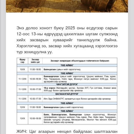
Энэ долоо хоногт буюу 2025 оны есдүгээр сарын
12-оос 13-ны өдрүүдэд цахилгаан шугам сүлжээнд
хийх засварын хуваарийг танилцуулж байна.
Хэрэглэгчид ээ, засвар хийх хугацаанд хэрэглээгээ
түр зохицуулна уу.
ЖИЧ: Цаг агаарын нөхцөл байдлаас шалтгаалан